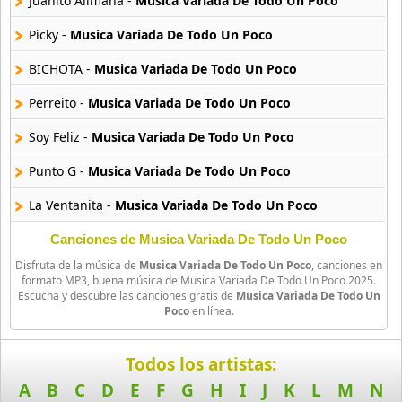
Juanito Alimana -
Musica Variada De Todo Un Poco
Picky -
Musica Variada De Todo Un Poco
90s Acoustic Hits
39 músicas online
BICHOTA -
Musica Variada De Todo Un Poco
90s Latin Music
Perreito -
Musica Variada De Todo Un Poco
50 músicas online
Soy Feliz -
Musica Variada De Todo Un Poco
90s Party Hits
Punto G -
Musica Variada De Todo Un Poco
58 músicas online
La Ventanita -
Musica Variada De Todo Un Poco
90s Pop Rock
50 músicas online
A Pedir Su Mano -
Musica Variada De Todo Un Poco
Canciones de Musica Variada De Todo Un Poco
Disfruta de la música de
Musica Variada De Todo Un Poco
, canciones en
Cosas Del Amor (Merengue Version) -
Musica Variada De Tod
90s Rap
formato MP3, buena música de Musica Variada De Todo Un Poco 2025.
Escucha y descubre las canciones gratis de
Musica Variada De Todo Un
50 músicas online
Chica Ideal -
Musica Variada De Todo Un Poco
Poco
en línea.
90s Rock
Definitivamente -
Musica Variada De Todo Un Poco
50 músicas online
Todos los artistas:
Mucho Pa Ti -
Musica Variada De Todo Un Poco
A
B
C
D
E
F
G
H
I
J
K
L
M
N