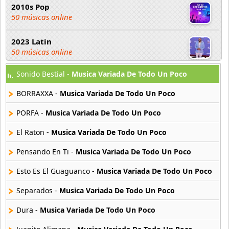
2010s Pop
50 músicas online
2023 Latin
50 músicas online
Sonido Bestial -
Musica Variada De Todo Un Poco
2023 Pop
80 músicas online
BORRAXXA -
Musica Variada De Todo Un Poco
2023 Rock
PORFA -
Musica Variada De Todo Un Poco
59 músicas online
El Raton -
Musica Variada De Todo Un Poco
80s Acoustic Hits
Pensando En Ti -
Musica Variada De Todo Un Poco
37 músicas online
Esto Es El Guaguanco -
Musica Variada De Todo Un Poco
80s Ballads
48 músicas online
Separados -
Musica Variada De Todo Un Poco
Dura -
Musica Variada De Todo Un Poco
80s Pop Rock
50 músicas online