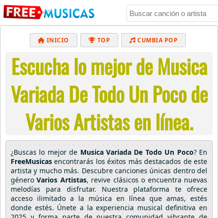
INICIO
TOP
CUMBIA POP
Escucha lo mejor de Musica
BACHATA
POP
MUSICA CRISTIANA
REGGAETON
BALADAS
ALTERNATIVO
Variada De Todo Un Poco de
ELECTRÓNICA
CUMBIAS
Varios Artistas en línea.
¿Buscas lo mejor de
Musica Variada De Todo Un Poco
? En
FreeMusicas
encontrarás los éxitos más destacados de este
artista y mucho más. Descubre canciones únicas dentro del
género
Varios Artistas
, revive clásicos o encuentra nuevas
melodías para disfrutar. Nuestra plataforma te ofrece
acceso ilimitado a la música en línea que amas, estés
donde estés. Únete a la experiencia musical definitiva en
2025 y forma parte de nuestra comunidad vibrante de