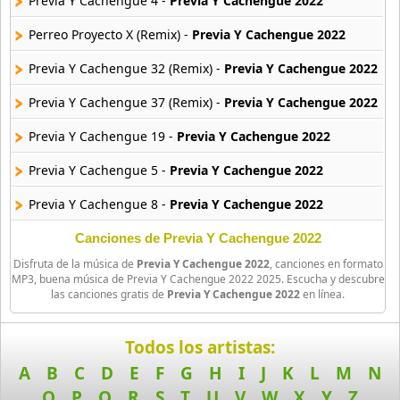
Previa Y Cachengue 4 -
Previa Y Cachengue 2022
Perreo Proyecto X (Remix) -
Previa Y Cachengue 2022
90s Acoustic Hits
39 músicas online
Previa Y Cachengue 32 (Remix) -
Previa Y Cachengue 2022
90s Latin Music
Previa Y Cachengue 37 (Remix) -
Previa Y Cachengue 2022
50 músicas online
Previa Y Cachengue 19 -
Previa Y Cachengue 2022
90s Party Hits
Previa Y Cachengue 5 -
Previa Y Cachengue 2022
58 músicas online
Previa Y Cachengue 8 -
Previa Y Cachengue 2022
90s Pop Rock
50 músicas online
Previa Y Cachengue 30 -
Previa Y Cachengue 2022
Canciones de Previa Y Cachengue 2022
Disfruta de la música de
Previa Y Cachengue 2022
, canciones en formato
Previa Y Cachengue 25 -
Previa Y Cachengue 2022
90s Rap
MP3, buena música de Previa Y Cachengue 2022 2025. Escucha y descubre
las canciones gratis de
Previa Y Cachengue 2022
en línea.
50 músicas online
Previa Y Cachengue 23 -
Previa Y Cachengue 2022
90s Rock
Previa Y Cachengue 38 (Remix) -
Previa Y Cachengue 2022
Todos los artistas:
50 músicas online
A
B
C
D
E
F
G
H
I
J
K
L
M
N
Previa Y Cachengue 22 -
Previa Y Cachengue 2022
O
P
Q
R
S
T
U
V
W
X
Y
Z