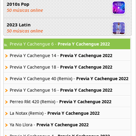
2010s Pop
50 músicas online
2023 Latin
50 músicas online
Previa Y Cachengue 6 -
Previa Y Cachengue 2022
2023 Pop
80 músicas online
Previa Y Cachengue 14 -
Previa Y Cachengue 2022
2023 Rock
Previa Y Cachengue 18 -
Previa Y Cachengue 2022
59 músicas online
Previa Y Cachengue 40 (Remix) -
Previa Y Cachengue 2022
80s Acoustic Hits
Previa Y Cachengue 16 -
Previa Y Cachengue 2022
37 músicas online
Perreo Rkt 420 (Remix) -
Previa Y Cachengue 2022
80s Ballads
48 músicas online
La Notax (Remix) -
Previa Y Cachengue 2022
Ya No Llora -
Previa Y Cachengue 2022
80s Pop Rock
50 músicas online