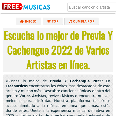
INICIO
TOP
CUMBIA POP
Escucha lo mejor de Previa Y
BACHATA
POP
MUSICA CRISTIANA
REGGAETON
BALADAS
ALTERNATIVO
Cachengue 2022 de Varios
ELECTRÓNICA
CUMBIAS
Artistas en línea.
¿Buscas lo mejor de
Previa Y Cachengue 2022
? En
FreeMusicas
encontrarás los éxitos más destacados de este
artista y mucho más. Descubre canciones únicas dentro del
género
Varios Artistas
, revive clásicos o encuentra nuevas
melodías para disfrutar. Nuestra plataforma te ofrece
acceso ilimitado a la música en línea que amas, estés
donde estés. Únete a la experiencia musical definitiva en
2025 y forma parte de nuestra comunidad vibrante de