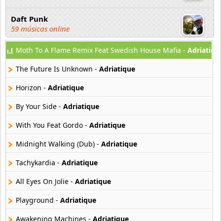
Daft Punk
59 músicas online
Moth To A Flame Remix Feat Swedish House Mafia -
Adriatiqu
David Guetta
162 músicas online
The Future Is Unknown -
Adriatique
Deep Forest
Horizon -
Adriatique
69 músicas online
By Your Side -
Adriatique
Dimitri Vegas y Like Mike
With You Feat Gordo -
Adriatique
104 músicas online
Midnight Walking (Dub) -
Adriatique
DJ Snake
13 músicas online
Tachykardia -
Adriatique
All Eyes On Jolie -
Adriatique
DVBBS
18 músicas online
Playground -
Adriatique
Awakening Machines -
Adriatique
Front 242