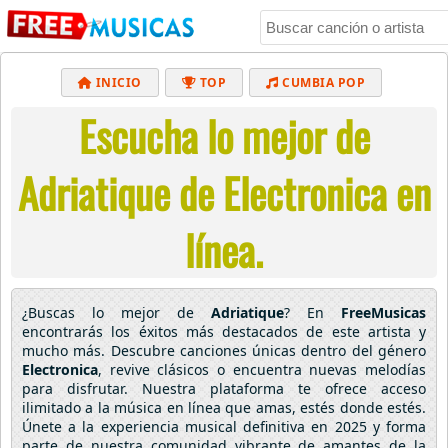
INICIO
TOP
CUMBIA POP
Escucha lo mejor de
BACHATA
POP
MUSICA CRISTIANA
REGGAETON
BALADAS
ALTERNATIVO
Adriatique de Electronica en
ELECTRÓNICA
CUMBIAS
línea.
¿Buscas lo mejor de
Adriatique
? En
FreeMusicas
encontrarás los éxitos más destacados de este artista y
mucho más. Descubre canciones únicas dentro del género
Electronica
, revive clásicos o encuentra nuevas melodías
para disfrutar. Nuestra plataforma te ofrece acceso
ilimitado a la música en línea que amas, estés donde estés.
Únete a la experiencia musical definitiva en 2025 y forma
parte de nuestra comunidad vibrante de amantes de la