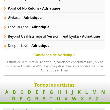
19 músicas online
Point Of No Return -
Adriatique
Galantis
Glyfada -
Adriatique
20 músicas online
Face To Face -
Adriatique
Gobble Gobble
Beyond Us (Hatshepsut Version) Feat Eynka -
Adriatique
6 músicas online
Deeper Love -
Adriatique
Kakkmaddafakka
9 músicas online
Circle Of Love -
Adriatique
Canciones de Adriatique
Disfruta de la música de
Adriatique
, canciones en formato MP3, buena
Miracle -
Adriatique
Kite Club
música de Adriatique 2025. Escucha y descubre las canciones gratis de
Adriatique
en línea.
3 músicas online
Need It Now -
Adriatique
Kygo
Ultraschall -
Adriatique
Todos los artistas:
49 músicas online
A
B
C
D
E
F
G
H
I
J
K
L
M
N
Blackbox -
Adriatique
O
P
Q
R
S
T
U
V
W
X
Y
Z
Major Lazer
Bodymovin -
Adriatique
15 músicas online