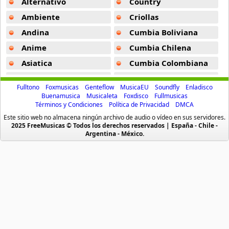
Alternativo
Country
Buchlas Dreaming -
Adriatique
Marshmello
Ambiente
Criollas
Panchromatic -
Adriatique
30 músicas online
Andina
Cumbia Boliviana
Dawning -
Adriatique
Anime
Cumbia Chilena
Martin Garrix
71 músicas online
Monroes Diary -
Adriatique
Asiatica
Cumbia Colombiana
Atevip
Cumbia Ecuatoriana
Motions -
Adriatique
Metronomy
Fulltono
Foxmusicas
Genteflow
MusicaEU
Soundfly
Enladisco
11 músicas online
Bachatas
Cumbia Mexicana
Buenamusica
Musicaleta
Foxdisco
Fullmusicas
Mrcreasy -
Adriatique
Términos y Condiciones
Política de Privacidad
DMCA
Baladas
Cumbia Pop
Mike Posner
Este sitio web no almacena ningún archivo de audio o vídeo en sus servidores.
Mystery -
Adriatique
Baladas De Oro
Cumbia Surena
2025 FreeMusicas © Todos los derechos reservados | España - Chile -
20 músicas online
Argentina - México.
Nude -
Adriatique
Baladas En Ingles
Cumbias
Moby
Batucada
CumbiaSur
Numb -
Adriatique
17 músicas online
Billboard
Dance
Random Notes Orchestra -
Adriatique
Blues
Dj
Pacific
Ray -
Adriatique
11 músicas online
Boleros
Electronica
Rollox -
Adriatique
Brasileras
Emo Punk
Parov Stelar