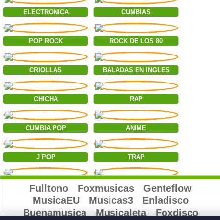
ELECTRONICA
CUMBIAS
POP ROCK
ROCK DE LOS 80
CRIOLLAS
BALADAS EN INGLES
CHICHA
RAP
CUMBIA POP
ANIME
J POP
TRAP
JAZZ
BILLBOARD
Fulltono
Foxmusicas
Genteflow
MusicaEU
Musicas3
Enladisco
Buenamusica
Musicaleta
Foxdisco
REGGAE
SALSA