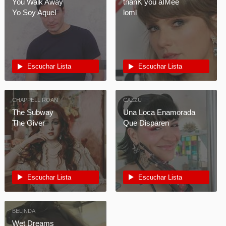
You Walk Away
thanK you aIMee
Yo Soy Aquel
loml
Escuchar Lista
Escuchar Lista
CHAPPELL ROAN
CAZZU
The Subway
Una Loca Enamorada
The Giver
Que Disparen
Escuchar Lista
Escuchar Lista
BELINDA
Wet Dreams