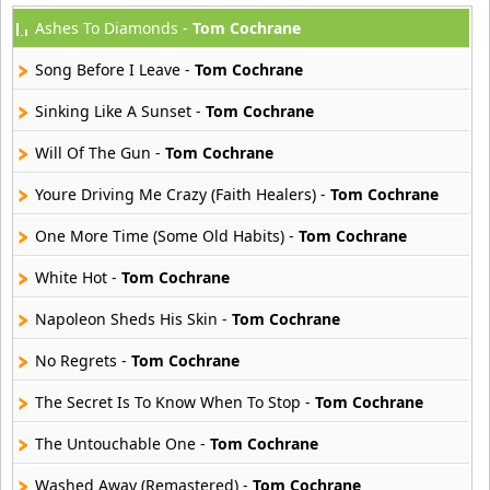
Ashes To Diamonds -
Tom Cochrane
Atajo
22 músicas online
Song Before I Leave -
Tom Cochrane
Banane Metalik
Sinking Like A Sunset -
Tom Cochrane
26 músicas online
Will Of The Gun -
Tom Cochrane
Barry Manilow
Youre Driving Me Crazy (Faith Healers) -
Tom Cochrane
16 músicas online
One More Time (Some Old Habits) -
Tom Cochrane
Beady Eye
16 músicas online
White Hot -
Tom Cochrane
Napoleon Sheds His Skin -
Tom Cochrane
Bee Gees
29 músicas online
No Regrets -
Tom Cochrane
The Secret Is To Know When To Stop -
Tom Cochrane
Ben Harper
11 músicas online
The Untouchable One -
Tom Cochrane
Billboard
Washed Away (Remastered) -
Tom Cochrane