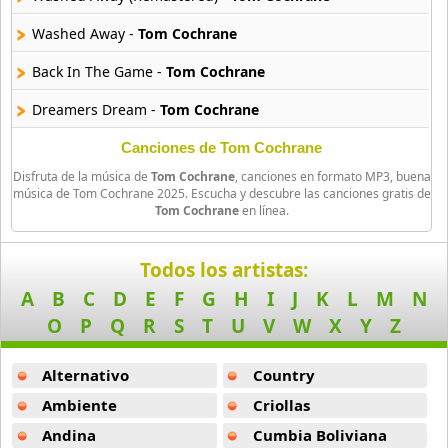
163 músicas online
Washed Away -
Tom Cochrane
Black Guayaba
Back In The Game -
Tom Cochrane
25 músicas online
Dreamers Dream -
Tom Cochrane
Black Sabbath
110 músicas online
I Wish That I (Could See You Now) -
Tom Cochrane
Canciones de Tom Cochrane
Disfruta de la música de
Tom Cochrane
, canciones en formato MP3, buena
Just Scream -
Tom Cochrane
Blondie
música de Tom Cochrane 2025. Escucha y descubre las canciones gratis de
Tom Cochrane
en línea.
10 músicas online
Love Under Fire -
Tom Cochrane
Boat
All The Kings Men -
Tom Cochrane
Todos los artistas:
13 músicas online
A
B
C
D
E
F
G
H
I
J
K
L
M
N
Christmas All The Time (Acoustic) -
Tom Cochrane
O
P
Q
R
S
T
U
V
W
X
Y
Z
Bon Jovi
Good Man Feeling Bad -
Tom Cochrane
50 músicas online
Alternativo
Country
Mad Mad World -
Tom Cochrane
Boyz Ii Men
Ambiente
Criollas
Marianne And Lenny -
Tom Cochrane
26 músicas online
Andina
Cumbia Boliviana