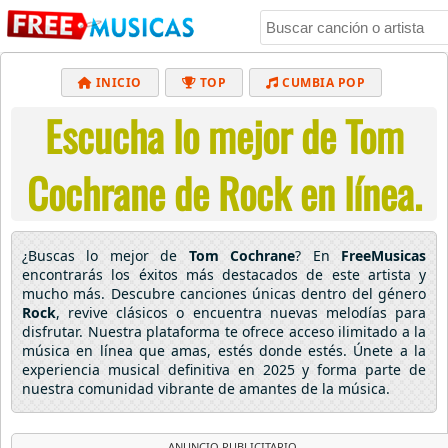
INICIO
TOP
CUMBIA POP
Escucha lo mejor de Tom
BACHATA
POP
MUSICA CRISTIANA
REGGAETON
BALADAS
ALTERNATIVO
Cochrane de Rock en línea.
ELECTRÓNICA
CUMBIAS
¿Buscas lo mejor de
Tom Cochrane
? En
FreeMusicas
encontrarás los éxitos más destacados de este artista y
mucho más. Descubre canciones únicas dentro del género
Rock
, revive clásicos o encuentra nuevas melodías para
disfrutar. Nuestra plataforma te ofrece acceso ilimitado a la
música en línea que amas, estés donde estés. Únete a la
experiencia musical definitiva en 2025 y forma parte de
nuestra comunidad vibrante de amantes de la música.
ANUNCIO PUBLICITARIO