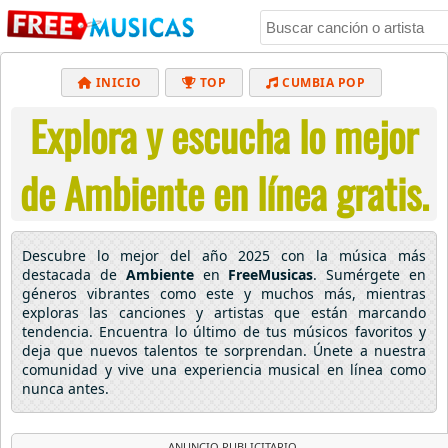
INICIO
TOP
CUMBIA POP
Explora y escucha lo mejor
BACHATA
POP
MUSICA CRISTIANA
REGGAETON
BALADAS
ALTERNATIVO
de Ambiente en línea gratis.
ELECTRÓNICA
CUMBIAS
Descubre lo mejor del año 2025 con la música más
destacada de
Ambiente
en
FreeMusicas
. Sumérgete en
géneros vibrantes como este y muchos más, mientras
exploras las canciones y artistas que están marcando
tendencia. Encuentra lo último de tus músicos favoritos y
deja que nuevos talentos te sorprendan. Únete a nuestra
comunidad y vive una experiencia musical en línea como
nunca antes.
ANUNCIO PUBLICITARIO