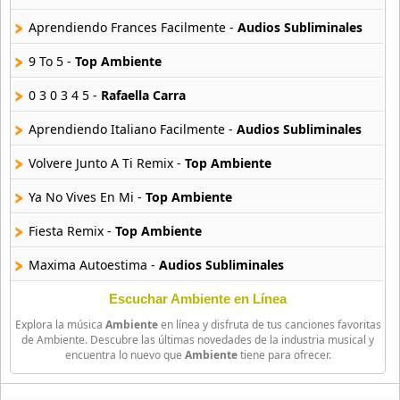
Aprendiendo Frances Facilmente -
Audios Subliminales
9 To 5 -
Top Ambiente
0 3 0 3 4 5 -
Rafaella Carra
Aprendiendo Italiano Facilmente -
Audios Subliminales
Volvere Junto A Ti Remix -
Top Ambiente
Ya No Vives En Mi -
Top Ambiente
Fiesta Remix -
Top Ambiente
Maxima Autoestima -
Audios Subliminales
Don Diablo -
Top Ambiente
Escuchar Ambiente en Línea
Explora la música
Ambiente
en línea y disfruta de tus canciones favoritas
Enciende Tu Autoestima -
Audios Subliminales
de Ambiente. Descubre las últimas novedades de la industria musical y
encuentra lo nuevo que
Ambiente
tiene para ofrecer.
Believe -
Top Ambiente