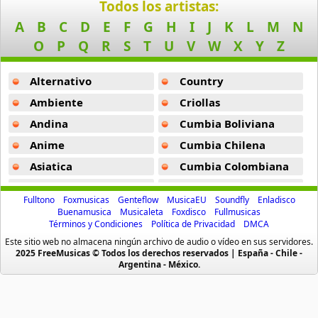
I Will Survive -
Top Ambiente
Todos los artistas:
A
B
C
D
E
F
G
H
I
J
K
L
M
N
Eyaculacion Precoz -
Audios Subliminales
O
P
Q
R
S
T
U
V
W
X
Y
Z
Tom Jones -
Top Ambiente
Alternativo
Country
Walk On The Wild Side -
Top Ambiente
Ambiente
Criollas
Maracaibo -
Rafaella Carra
Andina
Cumbia Boliviana
Todos Son Gays Remix -
Top Ambiente
Anime
Cumbia Chilena
Boys Town Gang -
Top Ambiente
Asiatica
Cumbia Colombiana
Atevip
Cumbia Ecuatoriana
I Love The Nightlife -
Top Ambiente
Fulltono
Foxmusicas
Genteflow
MusicaEU
Soundfly
Enladisco
Bachatas
Cumbia Mexicana
Buenamusica
Musicaleta
Foxdisco
Fullmusicas
Estimula Tu Sistema Inmunologico -
Audios Subliminales
Términos y Condiciones
Política de Privacidad
DMCA
Baladas
Cumbia Pop
Este sitio web no almacena ningún archivo de audio o vídeo en sus servidores.
Arde Papi -
Barbara Love De Venus
Baladas De Oro
Cumbia Surena
2025 FreeMusicas © Todos los derechos reservados | España - Chile -
Argentina - México.
Se Fue (spanish Dance Remix) -
Top Ambiente
Baladas En Ingles
Cumbias
Batucada
CumbiaSur
Adelgazando Naturalmente -
Audios Subliminales
Billboard
Dance