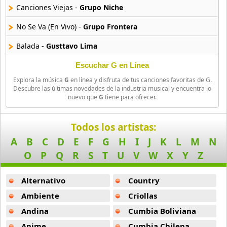
Canciones Viejas -
Grupo Niche
Galantes De America
No Se Va (En Vivo) -
Grupo Frontera
21 músicas online
Balada -
Gusttavo Lima
Galantis
20 músicas online
A Gatas -
Gloria Trevi
Escuchar G en Línea
Explora la música
G
en línea y disfruta de tus canciones favoritas de G.
A Lo Mexicano -
Gera MX
Gali Galiano
Descubre las últimas novedades de la industria musical y encuentra lo
nuevo que
G
tiene para ofrecer.
21 músicas online
Cada Vez Te Extrano Mas -
Grupo Firme
Gamberroz
Decide Tu -
Grupo Firme
Todos los artistas:
68 músicas online
A
B
C
D
E
F
G
H
I
J
K
L
M
N
Basta De Capricho -
Grupo Sagrado
O
P
Q
R
S
T
U
V
W
X
Y
Z
Game
El Toxico -
Grupo Firme
28 músicas online
Alternativo
Country
Solo Y Sin Consuelo -
Grupo Alegria
Gamma Ray
Ambiente
Criollas
Vete Ya -
Grupo Lastima
7 músicas online
Andina
Cumbia Boliviana
Afuera Que Tengan Miedo -
Gera MX
Anime
Cumbia Chilena
Gankutsuou