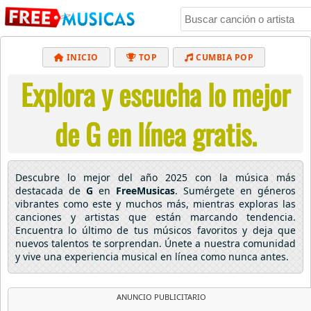
INICIO
TOP
CUMBIA POP
Explora y escucha lo mejor
BACHATA
POP
MUSICA CRISTIANA
REGGAETON
BALADAS
ALTERNATIVO
de G en línea gratis.
ELECTRÓNICA
CUMBIAS
Descubre lo mejor del año 2025 con la música más
destacada de
G
en
FreeMusicas
. Sumérgete en géneros
vibrantes como este y muchos más, mientras exploras las
canciones y artistas que están marcando tendencia.
Encuentra lo último de tus músicos favoritos y deja que
nuevos talentos te sorprendan. Únete a nuestra comunidad
y vive una experiencia musical en línea como nunca antes.
ANUNCIO PUBLICITARIO