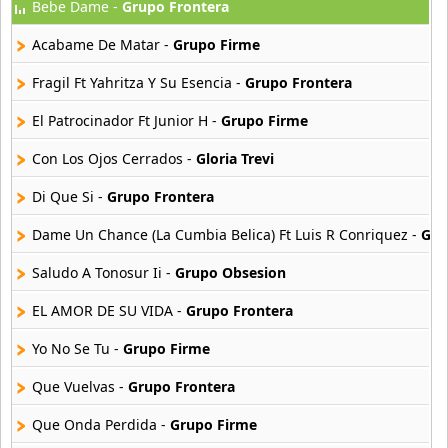
Bebe Dame -
Grupo Frontera
Gaby Fofo Y Miliki
32 músicas online
Acabame De Matar -
Grupo Firme
Gaby Zeballos
Fragil Ft Yahritza Y Su Esencia -
Grupo Frontera
19 músicas online
El Patrocinador Ft Junior H -
Grupo Firme
Gackt
Con Los Ojos Cerrados -
Gloria Trevi
73 músicas online
Di Que Si -
Grupo Frontera
Gackt
73 músicas online
Dame Un Chance (La Cumbia Belica) Ft Luis R Conriquez -
Gru
Saludo A Tonosur Ii -
Grupo Obsesion
Gakuen Alice
22 músicas online
EL AMOR DE SU VIDA -
Grupo Frontera
Yo No Se Tu -
Grupo Firme
Gakuen Heaven
33 músicas online
Que Vuelvas -
Grupo Frontera
Galante El Emperador
Que Onda Perdida -
Grupo Firme
4 músicas online