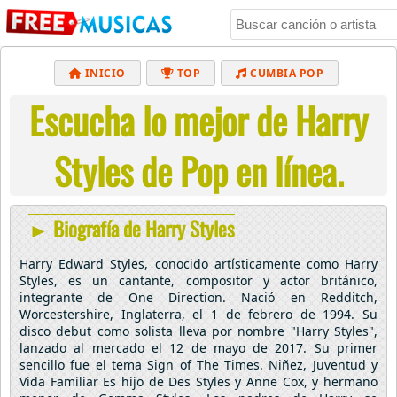
INICIO
TOP
CUMBIA POP
Escucha lo mejor de Harry
BACHATA
POP
MUSICA CRISTIANA
REGGAETON
BALADAS
ALTERNATIVO
Styles de Pop en línea.
ELECTRÓNICA
CUMBIAS
► Biografía de Harry Styles
Harry Edward Styles, conocido artísticamente como Harry
Styles, es un cantante, compositor y actor británico,
integrante de One Direction. Nació en Redditch,
Worcestershire, Inglaterra, el 1 de febrero de 1994. Su
disco debut como solista lleva por nombre "Harry Styles",
lanzado al mercado el 12 de mayo de 2017. Su primer
sencillo fue el tema Sign of The Times. Niñez, Juventud y
Vida Familiar Es hijo de Des Styles y Anne Cox, y hermano