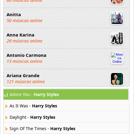
60 músicas online
Anitta
50 músicas online
Anna Karina
29 músicas online
Antonio Carmona
13 músicas online
Ariana Grande
121 músicas online
Adore You -
Harry Styles
Aselin Debison
25 músicas online
As It Was -
Harry Styles
Asmir Young
Daylight -
Harry Styles
36 músicas online
Sign Of The Times -
Harry Styles