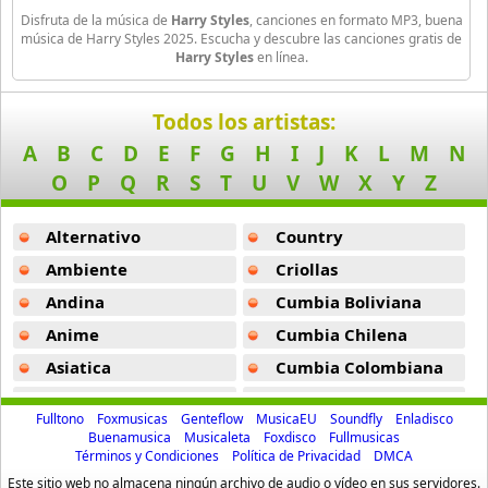
Disfruta de la música de
Harry Styles
, canciones en formato MP3, buena
Falling -
Harry Styles
Billie Eilish
música de Harry Styles 2025. Escucha y descubre las canciones gratis de
Harry Styles
en línea.
52 músicas online
Keep Driving -
Harry Styles
Birdy
Canyon Moon -
Harry Styles
Todos los artistas:
9 músicas online
A
B
C
D
E
F
G
H
I
J
K
L
M
N
Love Of My Life -
Harry Styles
O
P
Q
R
S
T
U
V
W
X
Y
Z
Black Dub
Grapejuice -
Harry Styles
11 músicas online
Alternativo
Country
Only Angel -
Harry Styles
Blackbird Blackbird
Ambiente
Criollas
Fine Line -
Harry Styles
19 músicas online
Andina
Cumbia Boliviana
From The Dining Table -
Harry Styles
Anime
Cumbia Chilena
Bob
9 músicas online
Kiwi -
Harry Styles
Asiatica
Cumbia Colombiana
Atevip
Cumbia Ecuatoriana
Late Night Talking -
Harry Styles
Bruno Mars
Fulltono
Foxmusicas
Genteflow
MusicaEU
Soundfly
Enladisco
47 músicas online
Bachatas
Cumbia Mexicana
Buenamusica
Musicaleta
Foxdisco
Fullmusicas
Woman -
Harry Styles
Términos y Condiciones
Política de Privacidad
DMCA
Baladas
Cumbia Pop
Camila Cabello
Este sitio web no almacena ningún archivo de audio o vídeo en sus servidores.
Little Freak -
Harry Styles