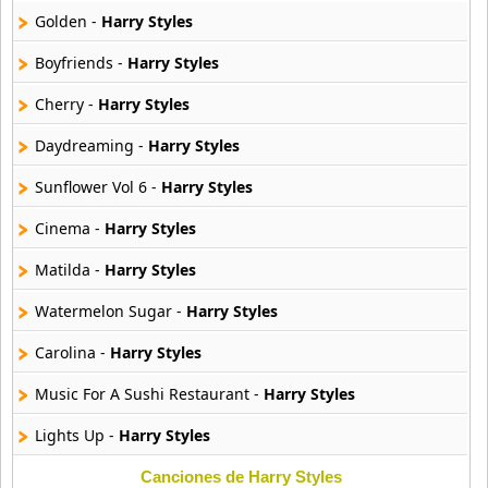
Aya Nakamura
Golden -
Harry Styles
44 músicas online
Boyfriends -
Harry Styles
B J Thomas
18 músicas online
Cherry -
Harry Styles
Daydreaming -
Harry Styles
Bellakath
27 músicas online
Sunflower Vol 6 -
Harry Styles
Cinema -
Harry Styles
Benson Boone
16 músicas online
Matilda -
Harry Styles
Beret
Watermelon Sugar -
Harry Styles
50 músicas online
Carolina -
Harry Styles
Big Time Rush
Music For A Sushi Restaurant -
Harry Styles
14 músicas online
Lights Up -
Harry Styles
Bikeride
61 músicas online
Satellite -
Harry Styles
Canciones de Harry Styles