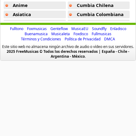
Amazing Kiss -
Boa
Anime
Cumbia Chilena
Jitensha -
Aqua Timez
Asiatica
Cumbia Colombiana
Atevip
Cumbia Ecuatoriana
Yesterday (Instrumental) -
Ahn Jae Wook
Fulltono
Foxmusicas
Genteflow
MusicaEU
Soundfly
Enladisco
Bachatas
Cumbia Mexicana
Buenamusica
Musicaleta
Foxdisco
Fullmusicas
The Crab And The Egret -
Bambu Chino
Términos y Condiciones
Política de Privacidad
DMCA
Baladas
Cumbia Pop
Este sitio web no almacena ningún archivo de audio o vídeo en sus servidores.
The God Of Wind -
Far East Family
Baladas De Oro
Cumbia Surena
2025 FreeMusicas © Todos los derechos reservados | España - Chile -
Argentina - México.
Times -
Far East Family
Baladas En Ingles
Cumbias
Batucada
CumbiaSur
Please Dont Go Away -
Ahn Jae Wook
Billboard
Dance
Forever Love -
X Japan
Blues
Dj
Blue Wind -
Yui
Boleros
Electronica
Houkiboshi -
Younha
Brasileras
Emo Punk
Buenamusicagratis
Emo Screamo
Meikyou Shisui Gobusata Ver -
Du Le Quartz
Caidos
Equipos De Futbol
Kiss Kiss -
Kim Hyun Joong
Caleta
Eurodance