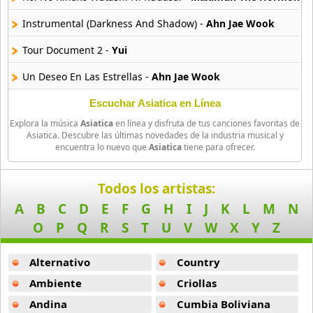
9 músicas online
Instrumental (Darkness And Shadow) -
Ahn Jae Wook
Otsuka Ai
Tour Document 2 -
Yui
7 músicas online
Un Deseo En Las Estrellas -
Ahn Jae Wook
Ping Pung
8 músicas online
Get Your Groove On -
Banya
Escuchar Asiatica en Línea
Explora la música
Asiatica
en línea y disfruta de tus canciones favoritas de
I Remember You -
Yui
X Japan
Asiatica. Descubre las últimas novedades de la industria musical y
encuentra lo nuevo que
Asiatica
tiene para ofrecer.
51 músicas online
Flash Back (2004) -
Asian Kung Fu Generation
Younha
N G S (2005) -
Asian Kung Fu Generation
Todos los artistas:
71 músicas online
A
B
C
D
E
F
G
H
I
J
K
L
M
N
Happy Birthday To You You -
Yui
O
P
Q
R
S
T
U
V
W
X
Y
Z
Yui
Understand (2004) -
Asian Kung Fu Generation
57 músicas online
Alternativo
Country
Merry Go Round -
Yui
Ambiente
Criollas
Will You Kiss Me -
Kim Hyun Joong
Andina
Cumbia Boliviana