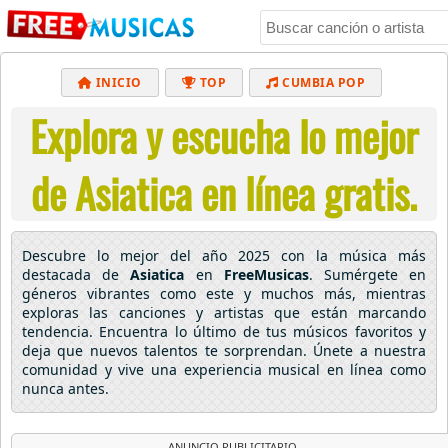
INICIO
TOP
CUMBIA POP
Explora y escucha lo mejor
BACHATA
POP
MUSICA CRISTIANA
REGGAETON
BALADAS
ALTERNATIVO
de Asiatica en línea gratis.
ELECTRÓNICA
CUMBIAS
Descubre lo mejor del año 2025 con la música más
destacada de
Asiatica
en
FreeMusicas
. Sumérgete en
géneros vibrantes como este y muchos más, mientras
exploras las canciones y artistas que están marcando
tendencia. Encuentra lo último de tus músicos favoritos y
deja que nuevos talentos te sorprendan. Únete a nuestra
comunidad y vive una experiencia musical en línea como
nunca antes.
ANUNCIO PUBLICITARIO