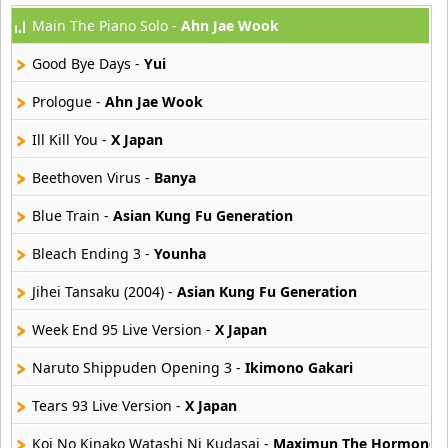
Main The Piano Solo -
Ahn Jae Wook
High And Mighty Color
25 músicas online
Good Bye Days -
Yui
Ikimono Gakari
Prologue -
Ahn Jae Wook
10 músicas online
Ill Kill You -
X Japan
Kim Hyun Joong
Beethoven Virus -
Banya
15 músicas online
Blue Train -
Asian Kung Fu Generation
Lmc
30 músicas online
Bleach Ending 3 -
Younha
Jihei Tansaku (2004) -
Asian Kung Fu Generation
Maximun The Hormone
50 músicas online
Week End 95 Live Version -
X Japan
Naruto Shippuden Opening 3 -
Ikimono Gakari
Melodias Japonesas
11 músicas online
Tears 93 Live Version -
X Japan
Nihon Daiko
Koi No Kinako Watashi Ni Kudasai -
Maximun The Hormone