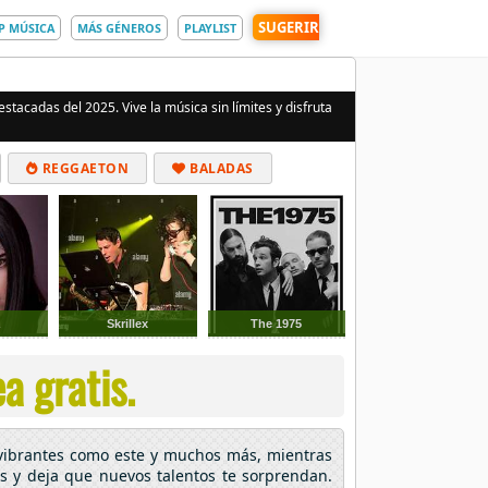
SUGERIR
P MÚSICA
MÁS GÉNEROS
PLAYLIST
stacadas del 2025. Vive la música sin límites y disfruta
REGGAETON
BALADAS
a
Skrillex
The 1975
a gratis.
vibrantes como este y muchos más, mientras
os y deja que nuevos talentos te sorprendan.