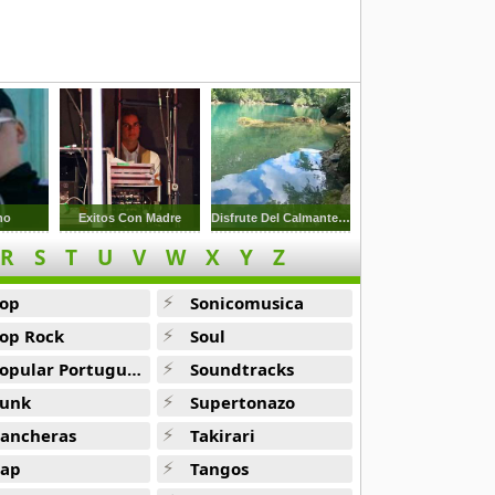
no
Exitos Con Madre
Disfrute Del Calmante Rio Natural
R
S
T
U
V
W
X
Y
Z
Yandel
op
Sonicomusica
op Rock
Soul
opular Portuguesa
Soundtracks
unk
Supertonazo
ancheras
Takirari
ap
Tangos