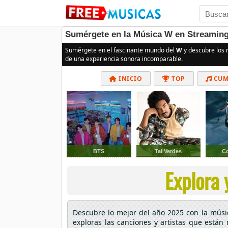
Sumérgete en la Música W en Streaming
Sumérgete en el fascinante mundo del
W
y descubre los 
de una experiencia sonora incomparable.
INICIO
TOP
CUM
BTS
Tai Verdes
C
Explora 
Descubre lo mejor del año 2025 con la mús
exploras las canciones y artistas que están