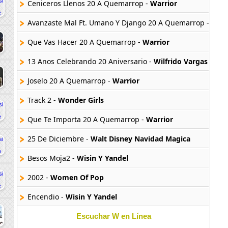
Ceniceros Llenos 20 A Quemarrop -
Warrior
Avanzaste Mal Ft. Umano Y Django 20 A Quemarrop -
Warr
Que Vas Hacer 20 A Quemarrop -
Warrior
13 Anos Celebrando 20 Aniversario -
Wilfrido Vargas
Joselo 20 A Quemarrop -
Warrior
Track 2 -
Wonder Girls
Que Te Importa 20 A Quemarrop -
Warrior
25 De Diciembre -
Walt Disney Navidad Magica
Besos Moja2 -
Wisin Y Yandel
2002 -
Women Of Pop
Encendio -
Wisin Y Yandel
Franco Y Arcangel No Pueden Soportarme -
Wisin Y Yande
Escuchar W en Línea