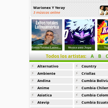
Warionex Y Yeray
3 músicas online
Warma Llaki
11 músicas online
Warner
23 músicas online
Exitos Totales Latinoamerica
Musica para Jugar
To
Todos los artistas:
A
B
Warpaint
9 músicas online
Alternativo
Country
Warren Dean Flandez
Ambiente
Criollas
13 músicas online
Andina
Cumbia Bolivi
Anime
Cumbia Chile
Warren Zevon
13 músicas online
Asiatica
Cumbia Colombi
Atevip
Cumbia Ecuatori
Warrior