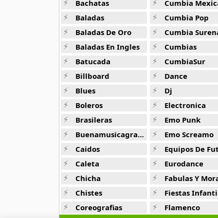
Bachatas
Cumbia Mexic
27 músicas online
Baladas
Cumbia Pop
Wason Brazoban
Baladas De Oro
Cumbia Suren
7 músicas online
Baladas En Ingles
Cumbias
Batucada
CumbiaSur
Watussi
11 músicas online
Billboard
Dance
Blues
Dj
Wayanay
8 músicas online
Boleros
Electronica
Brasileras
Emo Punk
We Are Scientists
Buenamusicagratis
Emo Screamo
12 músicas online
Caidos
Equipos De Fu
We Are The City
Caleta
Eurodance
6 músicas online
Chicha
Fabulas Y Morale
Chistes
Fiestas Infanti
Weekend
10 músicas online
Coreografias
Flamenco