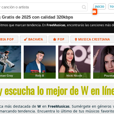
INICIO
TO
 Gratis de 2025 con calidad 320kbps
ritmos que marcan tendencia. En
FreeMusicas
, encontrarás las canciones más de
BIA POP
BACHATA
POP
MUSICA CRISTIANA
ALTERNATIVO
ELECTRÓNICA
CUMBIAS
onan Gray
Rels B
Nicki Nicole
Ptazet
y escucha lo mejor de W en líne
ica más destacada de
W
en
FreeMusicas
. Sumérgete en géneros 
 marcando tendencia. Encuentra lo último de tus músicos favorit