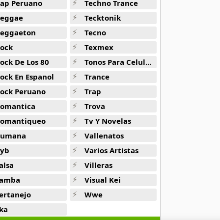
ap Peruano
Techno Trance
eggae
Tecktonik
eggaeton
Tecno
ock
Texmex
ock De Los 80
Tonos Para Celulares
ock En Espanol
Trance
ock Peruano
Trap
omantica
Trova
omantiqueo
Tv Y Novelas
Rumana
Vallenatos
yb
Varios Artistas
alsa
Villeras
amba
Visual Kei
ertanejo
Wwe
ka