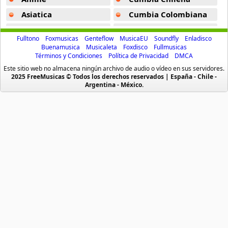
La Danza De Los Ninos -
Xuxa
Asiatica
Cumbia Colombiana
Atevip
Cumbia Ecuatoriana
The Show Is Over (Inst) -
X 5
Fulltono
Foxmusicas
Genteflow
MusicaEU
Soundfly
Enladisco
Bachatas
Cumbia Mexicana
Buenamusica
Musicaleta
Foxdisco
Fullmusicas
Dont Come Near Me -
X 5
Términos y Condiciones
Política de Privacidad
DMCA
Baladas
Cumbia Pop
Este sitio web no almacena ningún archivo de audio o vídeo en sus servidores.
Before I Close My Eyes -
XXXTentacion
Baladas De Oro
Cumbia Surena
2025 FreeMusicas © Todos los derechos reservados | España - Chile -
Argentina - México.
The Game -
Xzibit
Baladas En Ingles
Cumbias
Batucada
CumbiaSur
Hope -
XXXTentacion
Billboard
Dance
Without You -
X Japan
Blues
Dj
Its All Fading To Black -
XXXTentacion
Boleros
Electronica
Um Jogador -
Xutosypontapes
Brasileras
Emo Punk
Buenamusicagratis
Emo Screamo
Ppadamppadam (Inst) -
XCross
Caidos
Equipos De Futbol
I Dont Wanna Do This Anymore -
XXXTentacion
Caleta
Eurodance
Cherish -
Xxxholic