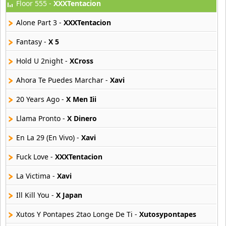
Floor 555 -
XXXTentacion
Xutosypontapes
136 músicas online
Alone Part 3 -
XXXTentacion
Xuxa
Fantasy -
X 5
25 músicas online
Hold U 2night -
XCross
Xxxholic
Ahora Te Puedes Marchar -
Xavi
23 músicas online
20 Years Ago -
X Men Iii
XXXTentacion
54 músicas online
Llama Pronto -
X Dinero
En La 29 (En Vivo) -
Xavi
Xzibit
8 músicas online
Fuck Love -
XXXTentacion
La Victima -
Xavi
Ill Kill You -
X Japan
Xutos Y Pontapes 2tao Longe De Ti -
Xutosypontapes