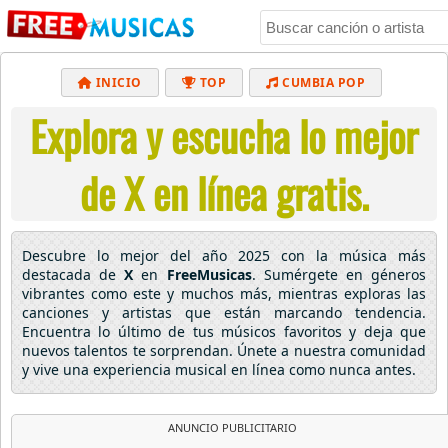
INICIO
TOP
CUMBIA POP
Explora y escucha lo mejor
BACHATA
POP
MUSICA CRISTIANA
REGGAETON
BALADAS
ALTERNATIVO
de X en línea gratis.
ELECTRÓNICA
CUMBIAS
Descubre lo mejor del año 2025 con la música más
destacada de
X
en
FreeMusicas
. Sumérgete en géneros
vibrantes como este y muchos más, mientras exploras las
canciones y artistas que están marcando tendencia.
Encuentra lo último de tus músicos favoritos y deja que
nuevos talentos te sorprendan. Únete a nuestra comunidad
y vive una experiencia musical en línea como nunca antes.
ANUNCIO PUBLICITARIO