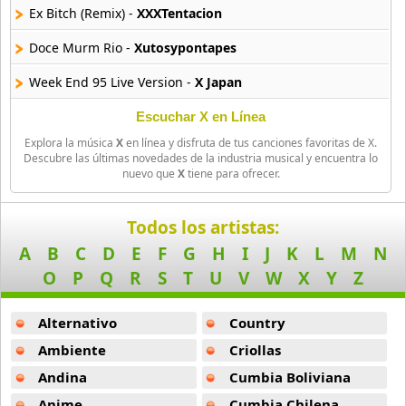
Ex Bitch (Remix) -
XXXTentacion
Doce Murm Rio -
Xutosypontapes
Week End 95 Live Version -
X Japan
Kill Me (Pain From The Jail Phone) -
XXXTentacion
Escuchar X en Línea
Explora la música
X
en línea y disfruta de tus canciones favoritas de X.
Fight In The Woods -
X Men Iii
Descubre las últimas novedades de la industria musical y encuentra lo
nuevo que
X
tiene para ofrecer.
X (Dj Kenta Rmx 2003) -
Xzibit
Tears 93 Live Version -
X Japan
Todos los artistas:
A
B
C
D
E
F
G
H
I
J
K
L
M
N
La Diabla -
Xavi
O
P
Q
R
S
T
U
V
W
X
Y
Z
3 -
Xutosypontapes
Alternativo
Country
P 53 O Vento -
Xutosypontapes
Ambiente
Criollas
Scarlet Love Song -
X Japan
Andina
Cumbia Boliviana
Amigos Con Derecho -
Xavi
Anime
Cumbia Chilena