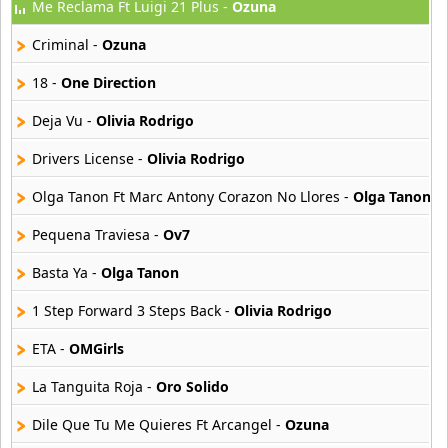
Me Reclama Ft Luigi 21 Plus -
Ozuna
Odeath
11 músicas online
Criminal -
Ozuna
Of Montreal
18 -
One Direction
26 músicas online
Deja Vu -
Olivia Rodrigo
Oh Land
Drivers License -
Olivia Rodrigo
11 músicas online
Olga Tanon Ft Marc Antony Corazon No Llores -
Olga Tanon
Ojos De Brujo
17 músicas online
Pequena Traviesa -
Ov7
Basta Ya -
Olga Tanon
Ok Go
26 músicas online
1 Step Forward 3 Steps Back -
Olivia Rodrigo
ETA -
OMGirls
Okami Kakushi
18 músicas online
La Tanguita Roja -
Oro Solido
Okami San To Shichinin No Nakama Tachi
Dile Que Tu Me Quieres Ft Arcangel -
Ozuna
20 músicas online