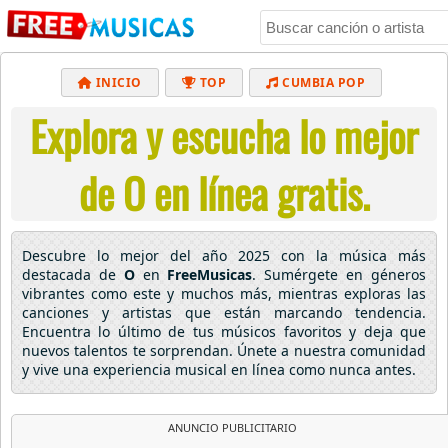
INICIO
TOP
CUMBIA POP
Explora y escucha lo mejor
BACHATA
POP
MUSICA CRISTIANA
REGGAETON
BALADAS
ALTERNATIVO
de O en línea gratis.
ELECTRÓNICA
CUMBIAS
Descubre lo mejor del año 2025 con la música más
destacada de
O
en
FreeMusicas
. Sumérgete en géneros
vibrantes como este y muchos más, mientras exploras las
canciones y artistas que están marcando tendencia.
Encuentra lo último de tus músicos favoritos y deja que
nuevos talentos te sorprendan. Únete a nuestra comunidad
y vive una experiencia musical en línea como nunca antes.
ANUNCIO PUBLICITARIO