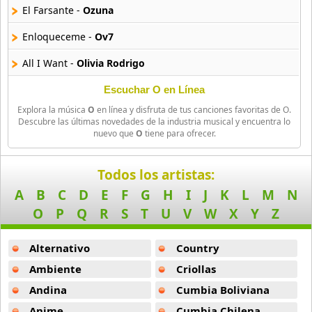
El Farsante -
Ozuna
Okkervil River
Enloqueceme -
Ov7
12 músicas online
All I Want -
Olivia Rodrigo
Okusama Wa Joshi Kousei
24 músicas online
Favorite Crime -
Olivia Rodrigo
Escuchar O en Línea
Explora la música
O
en línea y disfruta de tus canciones favoritas de O.
Best Song Ever -
One Direction
Ol Dirty Bastard
Descubre las últimas novedades de la industria musical y encuentra lo
nuevo que
O
tiene para ofrecer.
48 músicas online
Si No Te Quiere Ft Arcangel Y Farruko -
Ozuna
Olga Tanon
Good 4 U -
Olivia Rodrigo
Todos los artistas:
70 músicas online
A
B
C
D
E
F
G
H
I
J
K
L
M
N
Ryan Castro Ovy On The Drums Mission 16 Feat Alan Gomez -
O
P
Q
R
S
T
U
V
W
X
Y
Z
Olivia Newton John
Antes (Balada) -
Obie Bermudez
18 músicas online
Alternativo
Country
Otra Vibra Ft Luar La L -
Ozuna
Olivia Rodrigo
Ambiente
Criollas
Track 56 -
Orphen
36 músicas online
Andina
Cumbia Boliviana
Corazon De Seda -
Ozuna
Anime
Cumbia Chilena
Ollantay