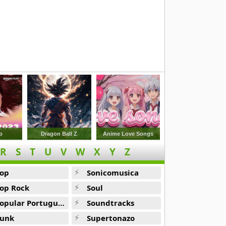
 Latinos
p
Dragon Ball Z
Anime Love Songs
R
S
T
U
V
W
X
Y
Z
op
Sonicomusica
op Rock
Soul
opular Portuguesa
Soundtracks
unk
Supertonazo