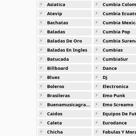
50 músicas online
Asiatica
Cumbia Colombi
Atevip
Cumbia Ecuatori
90s Acoustic Hits
Bachatas
Cumbia Mexic
39 músicas online
Baladas
Cumbia Pop
90s Latin Music
Baladas De Oro
Cumbia Suren
50 músicas online
Baladas En Ingles
Cumbias
Batucada
CumbiaSur
90s Party Hits
58 músicas online
Billboard
Dance
Blues
Dj
90s Pop Rock
50 músicas online
Boleros
Electronica
Brasileras
Emo Punk
90s Rap
Buenamusicagratis
Emo Screamo
50 músicas online
Caidos
Equipos De Fu
90s Rock
Caleta
Eurodance
50 músicas online
Chicha
Fabulas Y Morale