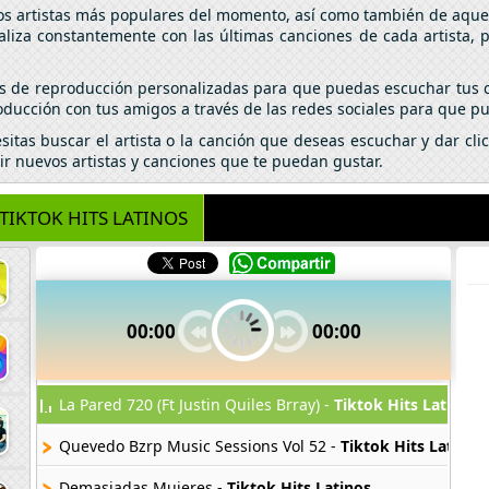
los artistas más populares del momento, así como también de aquel
aliza constantemente con las últimas canciones de cada artista,
tas de reproducción personalizadas para que puedas escuchar tus c
ducción con tus amigos a través de las redes sociales para que pu
esitas buscar el artista o la canción que deseas escuchar y dar c
ir nuevos artistas y canciones que te puedan gustar.
TIKTOK HITS LATINOS
00:00
00:00
La Pared 720 (Ft Justin Quiles Brray) -
Tiktok Hits Latinos
Quevedo Bzrp Music Sessions Vol 52 -
Tiktok Hits Latinos
Demasiadas Mujeres -
Tiktok Hits Latinos