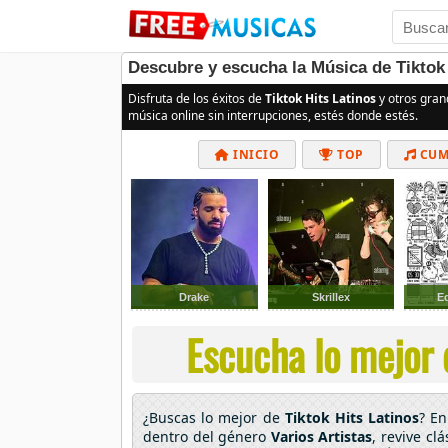
Descubre y escucha la Música de Tiktok 
Disfruta de los éxitos de
Tiktok Hits Latinos
y otros gra
música online sin interrupciones, estés donde estés.
INICIO
TOP
CUM
Drake
Skrillex
E
Escucha lo mejor d
¿Buscas lo mejor de
Tiktok Hits Latinos
? E
dentro del género
Varios Artistas
, revive cl