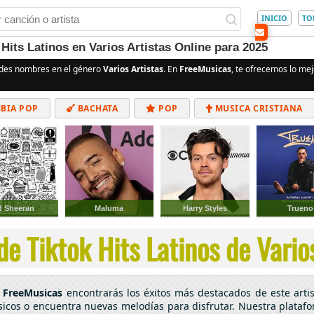
INICIO
TO
Hits Latinos en Varios Artistas Online para 2025
ndes nombres en el género
Varios Artistas
. En
FreeMusicas
, te ofrecemos lo mej
BIA POP
BACHATA
POP
MUSICA CRISTIANA
ALTERNATIVO
ELECTRÓNICA
CUMBIAS
d Sheeran
Maluma
Harry Styles
Trueno
e Tiktok Hits Latinos de Varios
n
FreeMusicas
encontrarás los éxitos más destacados de este art
ásicos o encuentra nuevas melodías para disfrutar. Nuestra platafo