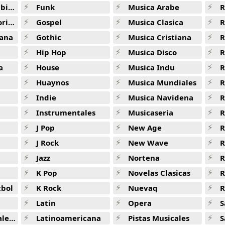
ana
Funk
Musica Arabe
R
Plan A -
Tiktok Hits Latinos
ana
Gospel
Musica Clasica
R
Pantysito -
Tiktok Hits Latinos
ana
Gothic
Musica Cristiana
R
Paris -
Tiktok Hits Latinos
Hip Hop
Musica Disco
R
La Llevo Al Cielo -
Tiktok Hits Latinos
a
House
Musica Indu
R
Huaynos
Musica Mundiales
R
X Ultima Vez -
Tiktok Hits Latinos
Indie
Musica Navidena
R
Telepatia -
Tiktok Hits Latinos
Instrumentales
Musicaseria
R
Despues De La Playa -
Tiktok Hits Latinos
J Pop
New Age
R
Me Porto Bonito -
Tiktok Hits Latinos
J Rock
New Wave
R
Jazz
Nortena
R
Pegate -
Tiktok Hits Latinos
K Pop
Novelas Clasicas
La Nina De La Escuela -
Tiktok Hits Latinos
tbol
K Rock
Nuevaq
R
Chale -
Tiktok Hits Latinos
Latin
Opera
S
El Carnaval De Celia A Tribute (La Vida Es Un Carnaval La
jas
Latinoamericana
Pistas Musicales
S