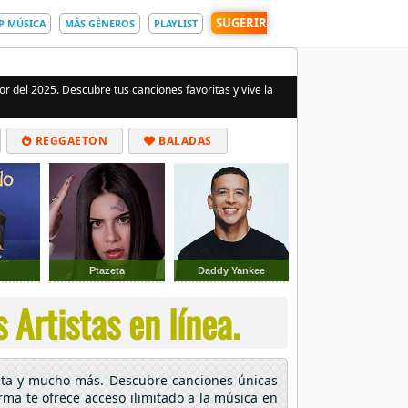
SUGERIR
P MÚSICA
MÁS GÉNEROS
PLAYLIST
or del 2025. Descubre tus canciones favoritas y vive la
REGGAETON
BALADAS
Ptazeta
Daddy Yankee
 Artistas en línea.
ista y mucho más. Descubre canciones únicas
rma te ofrece acceso ilimitado a la música en