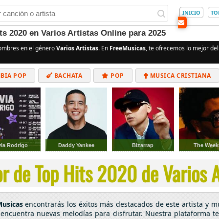
INICIO
TO
s 2020 en Varios Artistas Online para 2025
ombres en el género
Varios Artistas
. En
FreeMusicas
, te ofrecemos lo mejor del
BIA POP
BACHATA
POP
MUSICA CRISTIANA
ALTERNATIVO
ELECTRÓNICA
CUMBIAS
via Rodrigo
Daddy Yankee
Bizarrap
The Wee
r de Top Hits 2020 de Varios Ar
Musicas
encontrarás los éxitos más destacados de este artista y 
o encuentra nuevas melodías para disfrutar. Nuestra plataforma te