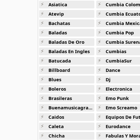
50 músicas online
Asiatica
Cumbia Colombi
Atevip
Cumbia Ecuatori
90s Acoustic Hits
Bachatas
Cumbia Mexic
39 músicas online
Baladas
Cumbia Pop
90s Latin Music
Baladas De Oro
Cumbia Suren
50 músicas online
Baladas En Ingles
Cumbias
Batucada
CumbiaSur
90s Party Hits
58 músicas online
Billboard
Dance
Blues
Dj
90s Pop Rock
50 músicas online
Boleros
Electronica
Brasileras
Emo Punk
90s Rap
Buenamusicagratis
Emo Screamo
50 músicas online
Caidos
Equipos De Fu
90s Rock
Caleta
Eurodance
50 músicas online
Chicha
Fabulas Y Morale