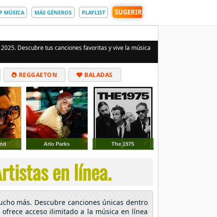
SUGERIR
P MÚSICA
MÁS GÉNEROS
PLAYLIST
 2025. Descubre tus canciones favoritas y vive la música
REGGAETON
BALADAS
knd
Arlo Parks
The 1975
tistas en línea.
mucho más. Descubre canciones únicas dentro
 ofrece acceso ilimitado a la música en línea