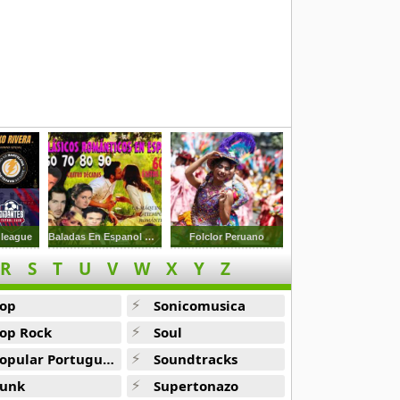
 league
Baladas En Espanol De Los 60s 70s 80s
Folclor Peruano
R
S
T
U
V
W
X
Y
Z
op
Sonicomusica
op Rock
Soul
opular Portuguesa
Soundtracks
unk
Supertonazo