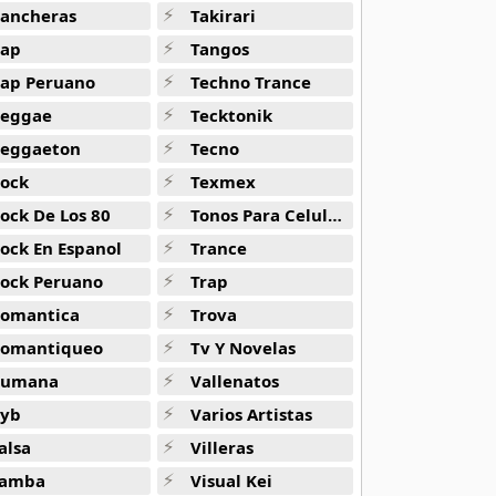
ancheras
Takirari
ap
Tangos
ap Peruano
Techno Trance
eggae
Tecktonik
eggaeton
Tecno
ock
Texmex
ock De Los 80
Tonos Para Celulares
ock En Espanol
Trance
ock Peruano
Trap
omantica
Trova
omantiqueo
Tv Y Novelas
Rumana
Vallenatos
yb
Varios Artistas
alsa
Villeras
amba
Visual Kei