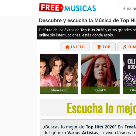
Descubre y escucha la Música de Top Hit
Disfruta de los éxitos de
Top Hits 2020
y otros grandes n
online sin interrupciones, estés donde estés.
INICIO
TOP
CUM
Måneskin
Karol G
Oli
Escucha lo mejo
¿Buscas lo mejor de
Top Hits 2020
? En
Free
del género
Varios Artistas
, revive clásicos 