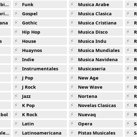
ana
Funk
Musica Arabe
R
Yummy -
Top Hits 2020
ana
Gospel
Musica Clasica
R
Rain On Me -
Top Hits 2020
ana
Gothic
Musica Cristiana
R
Everything I Wanted -
Top Hits 2020
Hip Hop
Musica Disco
R
MAMACITA -
Top Hits 2020
a
House
Musica Indu
R
Huaynos
Musica Mundiales
R
WAP (feat Megan Thee Stallion) -
Top Hits 2020
Indie
Musica Navidena
R
Circles -
Top Hits 2020
Instrumentales
Musicaseria
R
Ily (i Love You Baby) -
Top Hits 2020
J Pop
New Age
R
Mood (feat Iann Dior) -
Top Hits 2020
J Rock
New Wave
R
Jazz
Nortena
R
Alone Pt II -
Top Hits 2020
K Pop
Novelas Clasicas
Salt -
Top Hits 2020
tbol
K Rock
Nuevaq
R
Supalonely -
Top Hits 2020
Latin
Opera
S
Bad Guy -
Top Hits 2020
jas
Latinoamericana
Pistas Musicales
S