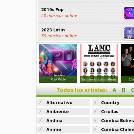
2010s Pop
50 músicas online
2023 Latin
50 músicas online
2023 Pop
80 músicas online
2023 Rock
59 músicas online
Pop Party
Women of Latin Music
10
Todos los artistas:
A
B
80s Acoustic Hits
37 músicas online
Alternativo
Country
80s Ballads
Ambiente
Criollas
48 músicas online
Andina
Cumbia Bolivi
Anime
Cumbia Chile
80s Pop Rock