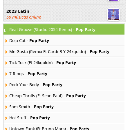
2023 Latin
50 músicas online
Real Groove (Studio 2054 Remix) -
Pop Party
2023 Pop
80 músicas online
Doja Cat -
Pop Party
2023 Rock
Me Gusta (Remix Ft Cardi B Y 24kgoldn) -
Pop Party
59 músicas online
Tick Tock (Ft 24kgoldn) -
Pop Party
80s Acoustic Hits
7 Rings -
Pop Party
37 músicas online
Rock Your Body -
Pop Party
80s Ballads
48 músicas online
Cheap Thrills (Ft Sean Paul) -
Pop Party
Sam Smith -
Pop Party
80s Pop Rock
50 músicas online
Hot Stuff -
Pop Party
Uptown Funk (Ft Bruno Mars) -
Pop Party
90s Acoustic Hits