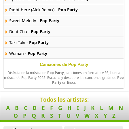
39 músicas online
Right Here (Alok Remix) -
Pop Party
90s Latin Music
Sweet Melody -
Pop Party
50 músicas online
Dont Cha -
Pop Party
90s Party Hits
Taki Taki -
Pop Party
58 músicas online
Woman -
Pop Party
90s Pop Rock
50 músicas online
Love Again -
Pop Party
Canciones de Pop Party
Disfruta de la música de
Pop Party
, canciones en formato MP3, buena
Dont Wait Up -
Pop Party
90s Rap
música de Pop Party 2025. Escucha y descubre las canciones gratis de
Pop
Party
en línea.
50 músicas online
Jason Derulo -
Pop Party
90s Rock
Blinding Lights -
Pop Party
Todos los artistas:
50 músicas online
A
B
C
D
E
F
G
H
I
J
K
L
M
N
Baila Conmigo -
Pop Party
O
P
Q
R
S
T
U
V
W
X
Y
Z
Acoustic Pop
Heartbreak Anthem -
Pop Party
49 músicas online