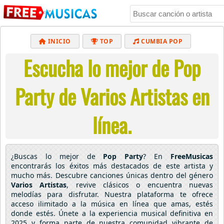
INICIO
TOP
CUMBIA POP
Escucha lo mejor de Pop
BACHATA
POP
MUSICA CRISTIANA
REGGAETON
BALADAS
ALTERNATIVO
Party de Varios Artistas en
ELECTRÓNICA
CUMBIAS
línea.
¿Buscas lo mejor de
Pop Party
? En
FreeMusicas
encontrarás los éxitos más destacados de este artista y
mucho más. Descubre canciones únicas dentro del género
Varios Artistas
, revive clásicos o encuentra nuevas
melodías para disfrutar. Nuestra plataforma te ofrece
acceso ilimitado a la música en línea que amas, estés
donde estés. Únete a la experiencia musical definitiva en
2025 y forma parte de nuestra comunidad vibrante de