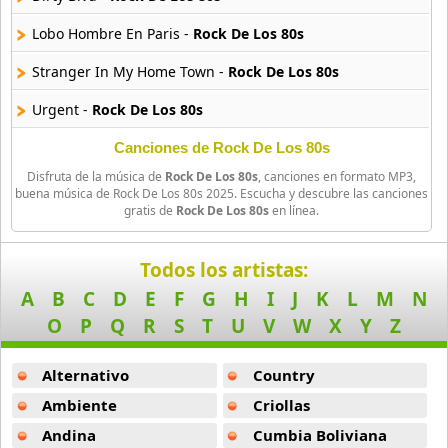
157 músicas online
Lobo Hombre En Paris -
Rock De Los 80s
Rock De Los 80s
Stranger In My Home Town -
Rock De Los 80s
116 músicas online
Urgent -
Rock De Los 80s
Scandal
11 músicas online
Owner Of A Lonely Heart -
Rock De Los 80s
Canciones de Rock De Los 80s
Disfruta de la música de
Rock De Los 80s
, canciones en formato MP3,
Bad Luck Streak In Dancing School -
Rock De Los 80s
buena música de Rock De Los 80s 2025. Escucha y descubre las canciones
gratis de
Rock De Los 80s
en línea.
Sharp Dressed Man -
Rock De Los 80s
Que Te Voy A Dar -
Rock De Los 80s
Todos los artistas:
A
B
C
D
E
F
G
H
I
J
K
L
M
N
Black Velvet -
Rock De Los 80s
O
P
Q
R
S
T
U
V
W
X
Y
Z
Alone Again -
Rock De Los 80s
Alternativo
Country
Jane Says -
Rock De Los 80s
Ambiente
Criollas
Te Vas A Enterar (You Really Got Me) -
Rock De Los 80s
Andina
Cumbia Boliviana