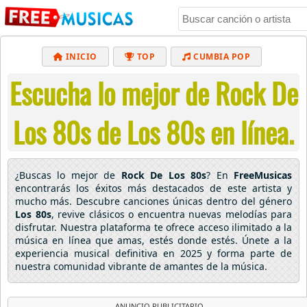
INICIO
TOP
CUMBIA POP
Escucha lo mejor de Rock De
BACHATA
POP
MUSICA CRISTIANA
REGGAETON
BALADAS
ALTERNATIVO
Los 80s de Los 80s en línea.
ELECTRÓNICA
CUMBIAS
¿Buscas lo mejor de
Rock De Los 80s
? En
FreeMusicas
encontrarás los éxitos más destacados de este artista y
mucho más. Descubre canciones únicas dentro del género
Los 80s
, revive clásicos o encuentra nuevas melodías para
disfrutar. Nuestra plataforma te ofrece acceso ilimitado a la
música en línea que amas, estés donde estés. Únete a la
experiencia musical definitiva en 2025 y forma parte de
nuestra comunidad vibrante de amantes de la música.
ANUNCIO PUBLICITARIO