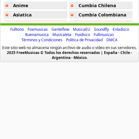
Were Not Gonna Take It -
Rock De Los 80s
Anime
Cumbia Chilena
You Might Think -
Rock De Los 80s
Asiatica
Cumbia Colombiana
Atevip
Cumbia Ecuatoriana
Fulltono
Foxmusicas
Genteflow
MusicaEU
Soundfly
Enladisco
Bachatas
Cumbia Mexicana
Buenamusica
Musicaleta
Foxdisco
Fullmusicas
Términos y Condiciones
Política de Privacidad
DMCA
Baladas
Cumbia Pop
Este sitio web no almacena ningún archivo de audio o vídeo en sus servidores.
Baladas De Oro
Cumbia Surena
2025 FreeMusicas © Todos los derechos reservados | España - Chile -
Argentina - México.
Baladas En Ingles
Cumbias
Batucada
CumbiaSur
Billboard
Dance
Blues
Dj
Boleros
Electronica
Brasileras
Emo Punk
Buenamusicagratis
Emo Screamo
Caidos
Equipos De Futbol
Caleta
Eurodance