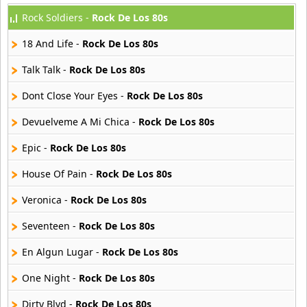
Rock Soldiers -
Rock De Los 80s
Full 80s
121 músicas online
18 And Life -
Rock De Los 80s
Juan Bau
Talk Talk -
Rock De Los 80s
3 músicas online
Dont Close Your Eyes -
Rock De Los 80s
Los Diablos
Devuelveme A Mi Chica -
Rock De Los 80s
3 músicas online
Epic -
Rock De Los 80s
Ment At Work
19 músicas online
House Of Pain -
Rock De Los 80s
Veronica -
Rock De Los 80s
Prefab Sprout
19 músicas online
Seventeen -
Rock De Los 80s
En Algun Lugar -
Rock De Los 80s
Puro 80s
118 músicas online
One Night -
Rock De Los 80s
Rock 80s
Dirty Blvd -
Rock De Los 80s