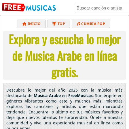
INICIO
TOP
CUMBIA POP
Explora y escucha lo mejor
BACHATA
POP
MUSICA CRISTIANA
REGGAETON
BALADAS
ALTERNATIVO
de Musica Arabe en línea
ELECTRÓNICA
CUMBIAS
gratis.
Descubre lo mejor del año 2025 con la música más
destacada de
Musica Arabe
en
FreeMusicas
. Sumérgete en
géneros vibrantes como este y muchos más, mientras
exploras las canciones y artistas que están marcando
tendencia. Encuentra lo último de tus músicos favoritos y
deja que nuevos talentos te sorprendan. Únete a nuestra
comunidad y vive una experiencia musical en línea como
nunca antes.