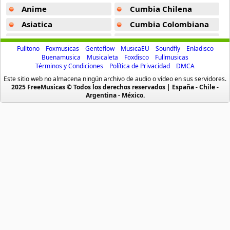
Toca Mi Maestro -
Hakim
Anime
Cumbia Chilena
Jameel Harem -
Zaki D
Asiatica
Cumbia Colombiana
Atevip
Cumbia Ecuatoriana
Takassim -
Azzddine With Bill Laswell
Fulltono
Foxmusicas
Genteflow
MusicaEU
Soundfly
Enladisco
Bachatas
Cumbia Mexicana
Buenamusica
Musicaleta
Foxdisco
Fullmusicas
Flor De Loto -
Hakim
Términos y Condiciones
Política de Privacidad
DMCA
Baladas
Cumbia Pop
Este sitio web no almacena ningún archivo de audio o vídeo en sus servidores.
Alala Ilali -
Hakim
Baladas De Oro
Cumbia Surena
2025 FreeMusicas © Todos los derechos reservados | España - Chile -
Argentina - México.
Ikimizin Yerine -
Tarkan
Baladas En Ingles
Cumbias
Batucada
CumbiaSur
Enta El Ghaly -
Amr Diab
Billboard
Dance
Tabla We Bass -
Khamis Hankash
Blues
Dj
El Lilady -
Amr Diab
Boleros
Electronica
Alala Ilali (Version Arabe) -
Hakim
Brasileras
Emo Punk
Buenamusicagratis
Emo Screamo
Akmuzik Net -
Tarkan
Caidos
Equipos De Futbol
Ilusion De Medianoche -
Hakim
Caleta
Eurodance