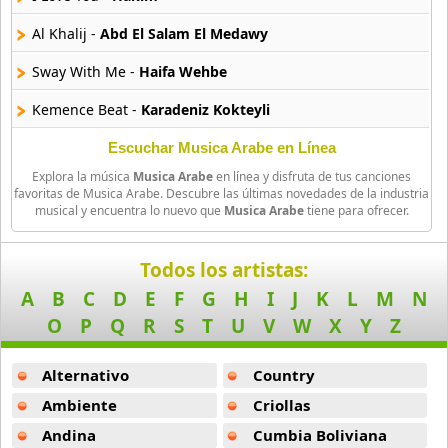
Al Khalij -
Abd El Salam El Medawy
Sway With Me -
Haifa Wehbe
Kemence Beat -
Karadeniz Kokteyli
Yom Alithnain Azrak -
Akram Mahboub
Escuchar Musica Arabe en Línea
Explora la música
Musica Arabe
en línea y disfruta de tus canciones
Olurum Sana -
Tarkan
favoritas de Musica Arabe. Descubre las últimas novedades de la industria
musical y encuentra lo nuevo que
Musica Arabe
tiene para ofrecer.
Marhaba Ab -
Amir Dj
Ne2oul Eih -
Amr Diab
Todos los artistas:
A
B
C
D
E
F
G
H
I
J
K
L
M
N
Salam La Paz Al Final -
Alabina
O
P
Q
R
S
T
U
V
W
X
Y
Z
We Fehemt 3eneek -
Amr Diab
Alternativo
Country
Simarik -
Tarkan
Ambiente
Criollas
Khaleek Ma3aya -
Amr Diab
Andina
Cumbia Boliviana