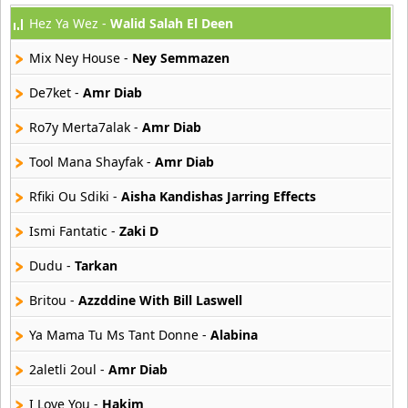
Hez Ya Wez -
Walid Salah El Deen
Mix Ney House -
Ney Semmazen
De7ket -
Amr Diab
Ro7y Merta7alak -
Amr Diab
Tool Mana Shayfak -
Amr Diab
Rfiki Ou Sdiki -
Aisha Kandishas Jarring Effects
Ismi Fantatic -
Zaki D
Dudu -
Tarkan
Britou -
Azzddine With Bill Laswell
Ya Mama Tu Ms Tant Donne -
Alabina
2aletli 2oul -
Amr Diab
I Love You -
Hakim