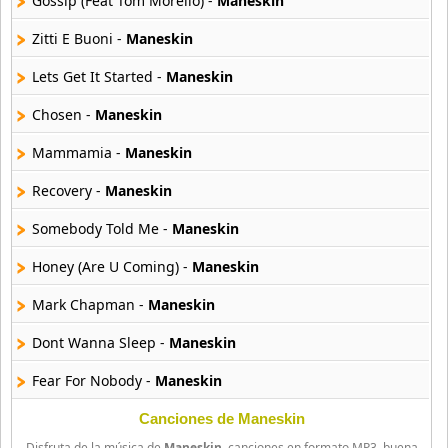
Gossip (Feat Tom Morello) -
Maneskin
44 músicas online
Zitti E Buoni -
Maneskin
B J Thomas
18 músicas online
Lets Get It Started -
Maneskin
Chosen -
Maneskin
Bellakath
27 músicas online
Mammamia -
Maneskin
Recovery -
Maneskin
Benson Boone
16 músicas online
Somebody Told Me -
Maneskin
Beret
Honey (Are U Coming) -
Maneskin
50 músicas online
Mark Chapman -
Maneskin
Big Time Rush
Dont Wanna Sleep -
Maneskin
14 músicas online
Fear For Nobody -
Maneskin
Bikeride
61 músicas online
If I Can Dream -
Maneskin
Canciones de Maneskin
Disfruta de la música de
Maneskin
, canciones en formato MP3, buena