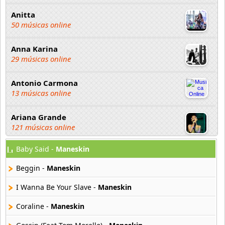
Anitta
50 músicas online
Anna Karina
29 músicas online
Antonio Carmona
13 músicas online
Ariana Grande
121 músicas online
Baby Said -
Maneskin
Aselin Debison
25 músicas online
Beggin -
Maneskin
Asmir Young
I Wanna Be Your Slave -
Maneskin
36 músicas online
Coraline -
Maneskin
Aya Nakamura