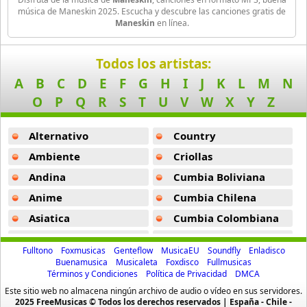
Own My Mind -
Maneskin
Billie Eilish
música de Maneskin 2025. Escucha y descubre las canciones gratis de
Maneskin
en línea.
52 músicas online
Gasoline -
Maneskin
Birdy
The Loneliest -
Maneskin
Todos los artistas:
9 músicas online
A
B
C
D
E
F
G
H
I
J
K
L
M
N
Ventanni -
Maneskin
O
P
Q
R
S
T
U
V
W
X
Y
Z
Black Dub
New Song -
Maneskin
11 músicas online
Alternativo
Country
Laltra Dimensione -
Maneskin
Blackbird Blackbird
Ambiente
Criollas
Moriro Da Re -
Maneskin
19 músicas online
Andina
Cumbia Boliviana
Kool Kids -
Maneskin
Anime
Cumbia Chilena
Bob
9 músicas online
Torna A Casa -
Maneskin
Asiatica
Cumbia Colombiana
Atevip
Cumbia Ecuatoriana
Vengo Dalla Luna -
Maneskin
Bruno Mars
Fulltono
Foxmusicas
Genteflow
MusicaEU
Soundfly
Enladisco
47 músicas online
Bachatas
Cumbia Mexicana
Buenamusica
Musicaleta
Foxdisco
Fullmusicas
La Fine -
Maneskin
Términos y Condiciones
Política de Privacidad
DMCA
Baladas
Cumbia Pop
Camila Cabello
Este sitio web no almacena ningún archivo de audio o vídeo en sus servidores.
Supermodel -
Maneskin
Baladas De Oro
Cumbia Surena
2025 FreeMusicas © Todos los derechos reservados | España - Chile -
40 músicas online