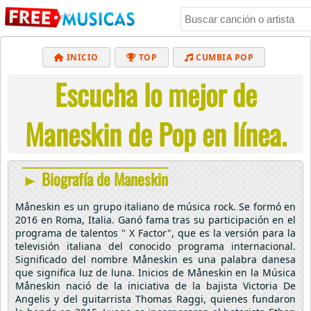
INICIO
TOP
CUMBIA POP
Escucha lo mejor de
BACHATA
POP
MUSICA CRISTIANA
REGGAETON
BALADAS
ALTERNATIVO
Maneskin de Pop en línea.
ELECTRÓNICA
CUMBIAS
► Biografía de Maneskin
Måneskin es un grupo italiano de música rock. Se formó en
2016 en Roma, Italia. Ganó fama tras su participación en el
programa de talentos " X Factor", que es la versión para la
televisión italiana del conocido programa internacional.
Significado del nombre Måneskin es una palabra danesa
que significa luz de luna. Inicios de Måneskin en la Música
Måneskin nació de la iniciativa de la bajista Victoria De
Angelis y del guitarrista Thomas Raggi, quienes fundaron