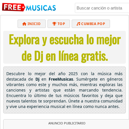
INICIO
TOP
CUMBIA POP
Explora y escucha lo mejor
BACHATA
POP
MUSICA CRISTIANA
REGGAETON
BALADAS
ALTERNATIVO
de Dj en línea gratis.
ELECTRÓNICA
CUMBIAS
Descubre lo mejor del año 2025 con la música más
destacada de
Dj
en
FreeMusicas
. Sumérgete en géneros
vibrantes como este y muchos más, mientras exploras las
canciones y artistas que están marcando tendencia.
Encuentra lo último de tus músicos favoritos y deja que
nuevos talentos te sorprendan. Únete a nuestra comunidad
y vive una experiencia musical en línea como nunca antes.
ANUNCIO PUBLICITARIO