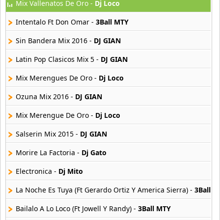
Mix Vallenatos De Oro -
Dj Loco
Dj Antony
8 músicas online
Intentalo Ft Don Omar -
3Ball MTY
Dj Aranita
Sin Bandera Mix 2016 -
DJ GIAN
20 músicas online
Latin Pop Clasicos Mix 5 -
DJ GIAN
Dj Axel
Mix Merengues De Oro -
Dj Loco
30 músicas online
Ozuna Mix 2016 -
DJ GIAN
Dj Bambam
25 músicas online
Mix Merengue De Oro -
Dj Loco
Salserin Mix 2015 -
DJ GIAN
Dj Barbosa
22 músicas online
Morire La Factoria -
Dj Gato
Electronica -
Dj Mito
Dj Bayron
5 músicas online
La Noche Es Tuya (Ft Gerardo Ortiz Y America Sierra) -
3Ball 
Dj Benjamin
Bailalo A Lo Loco (Ft Jowell Y Randy) -
3Ball MTY
13 músicas online