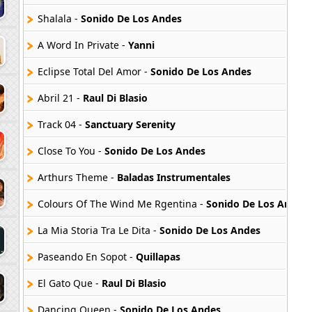
Shalala -
Sonido De Los Andes
A Word In Private -
Yanni
Eclipse Total Del Amor -
Sonido De Los Andes
Abril 21 -
Raul Di Blasio
Track 04 -
Sanctuary Serenity
Close To You -
Sonido De Los Andes
Arthurs Theme -
Baladas Instrumentales
Colours Of The Wind Me Rgentina -
Sonido De Los Andes
La Mia Storia Tra Le Dita -
Sonido De Los Andes
Paseando En Sopot -
Quillapas
El Gato Que -
Raul Di Blasio
Dancing Queen -
Sonido De Los Andes