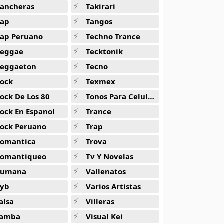
ancheras
Takirari
ap
Tangos
ap Peruano
Techno Trance
eggae
Tecktonik
eggaeton
Tecno
ock
Texmex
ock De Los 80
Tonos Para Celulares
ock En Espanol
Trance
ock Peruano
Trap
omantica
Trova
omantiqueo
Tv Y Novelas
Rumana
Vallenatos
yb
Varios Artistas
Magica
alsa
Villeras
amba
Visual Kei