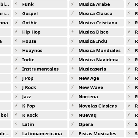
Soleado -
Sonido De Los Andes
ana
Funk
Musica Arabe
R
Track 06 -
Sanctuary Serenity
ana
Gospel
Musica Clasica
R
ana
Gothic
Musica Cristiana
R
Hello -
Sonido De Los Andes
Hip Hop
Musica Disco
R
Killing Me Softly -
Sonido De Los Andes
a
House
Musica Indu
R
Dust In The Wind -
Baladas Instrumentales
Huaynos
Musica Mundiales
R
Indie
Musica Navidena
R
Siento -
Sonido De Los Andes
Instrumentales
Musicaseria
R
Santorini Live -
Yanni
J Pop
New Age
R
To The One Who Knows -
Yanni
J Rock
New Wave
R
Dont Cry For Me Argentina -
Sonido De Los Andes
Jazz
Nortena
R
K Pop
Novelas Clasicas
Forse -
Sonido De Los Andes
tbol
K Rock
Nuevaq
R
Do That To Me More Time (Moonlight Magnolias) -
Flauta 
Latin
Opera
S
Jusuy -
Wascar Amaru
jas
Latinoamericana
Pistas Musicales
S