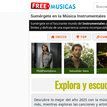
Sumérgete en la Música Instrumentales 
Sumérgete en el fascinante mundo del
Instrumentales
y
límites y disfruta de una experiencia sonora incomparabl
INICIO
TOP
CUM
PinkPantheress
Sebastián Yatra
Explora y escuc
Descubre lo mejor del año 2025 con la mú
más, mientras exploras las canciones y arti