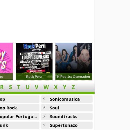
ts
Rock Peru
K Pop 1st Generation
R
S
T
U
V
W
X
Y
Z
op
Sonicomusica
op Rock
Soul
opular Portuguesa
Soundtracks
unk
Supertonazo