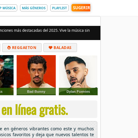
SUGERIR
P MÚSICA
MÁS GÉNEROS
PLAYLIST
anciones más destacadas del 2025. Vive la música sin
REGGAETON
BALADAS
ks
Bad Bunny
Dylan Fuentes
en línea gratis.
e en géneros vibrantes como este y muchos
icos favoritos y deja que nuevos talentos te