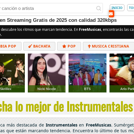
INICIO
TO
en Streaming Gratis de 2025 con calidad 320kbps
 descubre los ritmos que marcan tendencia. En
FreeMusicas
, encontrarás las c
e.
BIA POP
BACHATA
POP
MUSICA CRISTIANA
ALTERNATIVO
ELECTRÓNICA
CUMBIAS
Skrillex
Nicki Nicole
BTS
Arlo Par
ha lo mejor de Instrumentales 
sica más destacada de
Instrumentales
en
FreeMusicas
. Sumérget
stas que están marcando tendencia. Encuentra lo último de tus mús