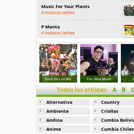
Music For Your Plants
8 músicas online
P Manta
4 músicas online
Quillapas
4 músicas online
Raul Di Blasio
49 músicas online
Rock De Los 80s
Tito Silva Music
Romantic Panpipe
Todos los artistas:
A
B
17 músicas online
Alternativo
Country
Rumillajta
Ambiente
Criollas
5 músicas online
Andina
Cumbia Bolivi
Sanctuary Serenity
Anime
Cumbia Chile