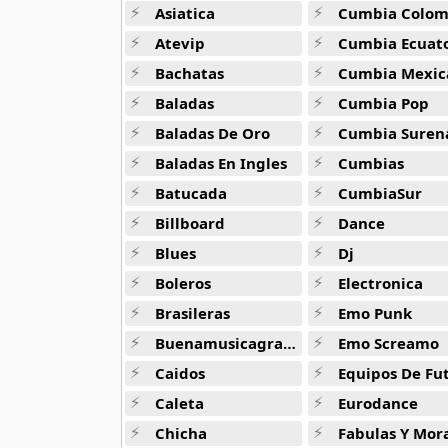
10 músicas online
Asiatica
Cumbia Colombi
Atevip
Cumbia Ecuatori
Sonido De Los Andes
72 músicas online
Bachatas
Cumbia Mexic
Baladas
Cumbia Pop
Sonidos Celestiales
Baladas De Oro
Cumbia Suren
12 músicas online
Baladas En Ingles
Cumbias
Sortileges Andes
Batucada
CumbiaSur
11 músicas online
Billboard
Dance
The Best Instrumental
Blues
Dj
15 músicas online
Boleros
Electronica
Brasileras
Emo Punk
The City Champs
10 músicas online
Buenamusicagratis
Emo Screamo
Caidos
Equipos De Fu
Wayanay
Caleta
Eurodance
8 músicas online
Chicha
Fabulas Y Morale