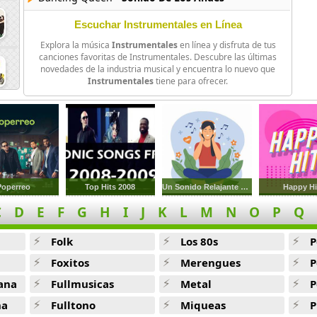
Hotel California -
Sonido De Los Andes
Escuchar Instrumentales en Línea
Explora la música
Instrumentales
en línea y disfruta de tus
Leno Verde -
Paja Brava
canciones favoritas de Instrumentales. Descubre las últimas
novedades de la industria musical y encuentra lo nuevo que
Just The Way You Are -
Sonido De Los Andes
Instrumentales
tiene para ofrecer.
Feelings (Meridian Siegel) -
Flauta Magica
I Sust Called To Say I Love You -
Sonido De Los Andes
Imagine -
Baladas Instrumentales
Pretty Woman -
Baladas Instrumentales
Poperreo
Top Hits 2008
Un Sonido Relajante Y Rapido
Happy Hi
C
D
E
F
G
H
I
J
K
L
M
N
O
P
Q
Hasta Que Te Conoci -
Raul Di Blasio
Careles Wwhisper -
Sonido De Los Andes
Folk
Los 80s
P
Foxitos
Merengues
P
All Out Of Love -
Baladas Instrumentales
ana
Fullmusicas
Metal
P
Imagine -
Sonido De Los Andes
na
Fulltono
Miqueas
P