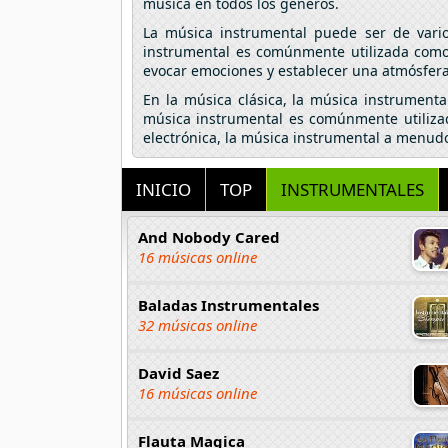
música en todos los géneros.
La música instrumental puede ser de vario
instrumental es comúnmente utilizada como 
evocar emociones y establecer una atmósfera s
En la música clásica, la música instrumental
música instrumental es comúnmente utilizad
electrónica, la música instrumental a menudo
INICIO
TOP
INSTRUMENTALES
And Nobody Cared
16 músicas online
Baladas Instrumentales
32 músicas online
David Saez
16 músicas online
Flauta Magica