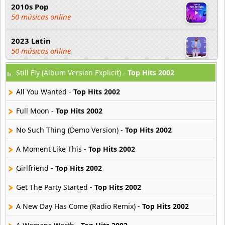
2010s Pop
50 músicas online
2023 Latin
50 músicas online
Still Fly (Album Version Explicit) -
Top Hits 2002
2023 Pop
80 músicas online
All You Wanted -
Top Hits 2002
2023 Rock
Full Moon -
Top Hits 2002
59 músicas online
No Such Thing (Demo Version) -
Top Hits 2002
80s Acoustic Hits
A Moment Like This -
Top Hits 2002
37 músicas online
Girlfriend -
Top Hits 2002
80s Ballads
48 músicas online
Get The Party Started -
Top Hits 2002
A New Day Has Come (Radio Remix) -
Top Hits 2002
80s Pop Rock
50 músicas online