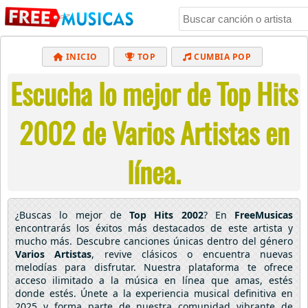
INICIO
TOP
CUMBIA POP
Escucha lo mejor de Top Hits
BACHATA
POP
MUSICA CRISTIANA
REGGAETON
BALADAS
ALTERNATIVO
2002 de Varios Artistas en
ELECTRÓNICA
CUMBIAS
línea.
¿Buscas lo mejor de
Top Hits 2002
? En
FreeMusicas
encontrarás los éxitos más destacados de este artista y
mucho más. Descubre canciones únicas dentro del género
Varios Artistas
, revive clásicos o encuentra nuevas
melodías para disfrutar. Nuestra plataforma te ofrece
acceso ilimitado a la música en línea que amas, estés
donde estés. Únete a la experiencia musical definitiva en
2025 y forma parte de nuestra comunidad vibrante de