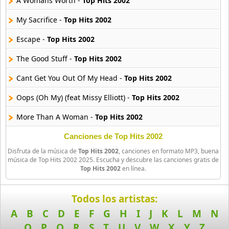
A Womans Worth -
Top Hits 2002
My Sacrifice -
Top Hits 2002
90s Acoustic Hits
39 músicas online
Escape -
Top Hits 2002
90s Latin Music
The Good Stuff -
Top Hits 2002
50 músicas online
Cant Get You Out Of My Head -
Top Hits 2002
90s Party Hits
Oops (Oh My) (feat Missy Elliott) -
Top Hits 2002
58 músicas online
More Than A Woman -
Top Hits 2002
90s Pop Rock
50 músicas online
Where Were You (When The World Stopped Turning) -
Top Hit
Canciones de Top Hits 2002
Disfruta de la música de
Top Hits 2002
, canciones en formato MP3, buena
Hey Baby -
Top Hits 2002
90s Rap
música de Top Hits 2002 2025. Escucha y descubre las canciones gratis de
Top Hits 2002
en línea.
50 músicas online
Dont Let Me Get Me -
Top Hits 2002
90s Rock
What About Us -
Top Hits 2002
Todos los artistas:
50 músicas online
A
B
C
D
E
F
G
H
I
J
K
L
M
N
One Last Breath -
Top Hits 2002
O
P
Q
R
S
T
U
V
W
X
Y
Z