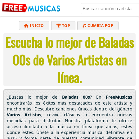
INICIO
TOP
CUMBIA POP
Escucha lo mejor de Baladas
BACHATA
POP
MUSICA CRISTIANA
REGGAETON
BALADAS
ALTERNATIVO
00s de Varios Artistas en
ELECTRÓNICA
CUMBIAS
línea.
¿Buscas lo mejor de
Baladas 00s
? En
FreeMusicas
encontrarás los éxitos más destacados de este artista y
mucho más. Descubre canciones únicas dentro del género
Varios Artistas
, revive clásicos o encuentra nuevas
melodías para disfrutar. Nuestra plataforma te ofrece
acceso ilimitado a la música en línea que amas, estés
donde estés. Únete a la experiencia musical definitiva en
2025 y forma parte de nuestra comunidad vibrante de