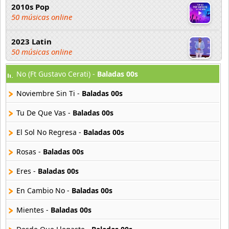
2010s Pop
50 músicas online
2023 Latin
50 músicas online
No (Ft Gustavo Cerati) -
Baladas 00s
2023 Pop
80 músicas online
Noviembre Sin Ti -
Baladas 00s
2023 Rock
Tu De Que Vas -
Baladas 00s
59 músicas online
El Sol No Regresa -
Baladas 00s
80s Acoustic Hits
Rosas -
Baladas 00s
37 músicas online
Eres -
Baladas 00s
80s Ballads
48 músicas online
En Cambio No -
Baladas 00s
Mientes -
Baladas 00s
80s Pop Rock
50 músicas online