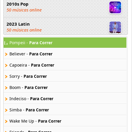
2010s Pop
50 músicas online
2023 Latin
50 músicas online
Pompeii -
Para Correr
2023 Pop
80 músicas online
Believer -
Para Correr
2023 Rock
Capoeira -
Para Correr
59 músicas online
Sorry -
Para Correr
80s Acoustic Hits
Boom -
Para Correr
37 músicas online
Indeciso -
Para Correr
80s Ballads
48 músicas online
Simba -
Para Correr
Wake Me Up -
Para Correr
80s Pop Rock
50 músicas online