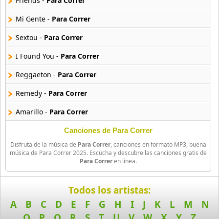
Friends -
Para Correr
Mi Gente -
Para Correr
90s Acoustic Hits
39 músicas online
Sextou -
Para Correr
90s Latin Music
I Found You -
Para Correr
50 músicas online
Reggaeton -
Para Correr
90s Party Hits
Remedy -
Para Correr
58 músicas online
Amarillo -
Para Correr
90s Pop Rock
50 músicas online
Cedo -
Para Correr
Canciones de Para Correr
Disfruta de la música de
Para Correr
, canciones en formato MP3, buena
Dialeto -
Para Correr
90s Rap
música de Para Correr 2025. Escucha y descubre las canciones gratis de
Para Correr
en línea.
50 músicas online
If I Lose Myself -
Para Correr
90s Rock
Imposible -
Para Correr
Todos los artistas:
50 músicas online
A
B
C
D
E
F
G
H
I
J
K
L
M
N
No Me Conoce (Remix) -
Para Correr
O
P
Q
R
S
T
U
V
W
X
Y
Z