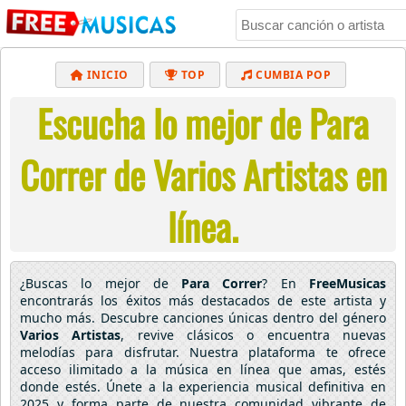
INICIO
TOP
CUMBIA POP
Escucha lo mejor de Para
BACHATA
POP
MUSICA CRISTIANA
REGGAETON
BALADAS
ALTERNATIVO
Correr de Varios Artistas en
ELECTRÓNICA
CUMBIAS
línea.
¿Buscas lo mejor de
Para Correr
? En
FreeMusicas
encontrarás los éxitos más destacados de este artista y
mucho más. Descubre canciones únicas dentro del género
Varios Artistas
, revive clásicos o encuentra nuevas
melodías para disfrutar. Nuestra plataforma te ofrece
acceso ilimitado a la música en línea que amas, estés
donde estés. Únete a la experiencia musical definitiva en
2025 y forma parte de nuestra comunidad vibrante de