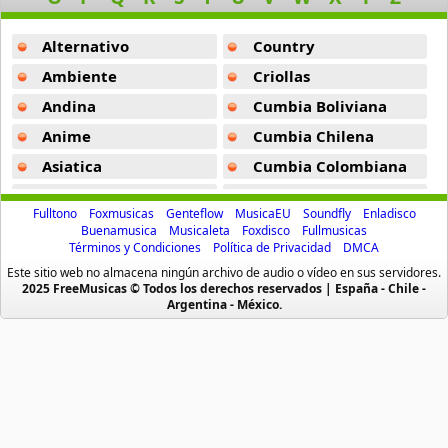
Acoustic Pop
Trankuilo -
Para Correr
49 músicas online
Alternativo
Country
Meu Size -
Para Correr
Acoustic Soul
Ambiente
Criollas
Spectrum -
Para Correr
47 músicas online
Andina
Cumbia Boliviana
Tbt -
Para Correr
Anime
Cumbia Chilena
Alabanza y Adoracion
50 músicas online
Heaven -
Para Correr
Asiatica
Cumbia Colombiana
Atevip
Cumbia Ecuatoriana
All Out 80s 90s Hits
Fulltono
Foxmusicas
Genteflow
MusicaEU
Soundfly
Enladisco
200 músicas online
Bachatas
Cumbia Mexicana
Buenamusica
Musicaleta
Foxdisco
Fullmusicas
Términos y Condiciones
Política de Privacidad
DMCA
Baladas
Cumbia Pop
Alt Running
Este sitio web no almacena ningún archivo de audio o vídeo en sus servidores.
Baladas De Oro
Cumbia Surena
2025 FreeMusicas © Todos los derechos reservados | España - Chile -
50 músicas online
Argentina - México.
Baladas En Ingles
Cumbias
Anime Awards 2024
Batucada
CumbiaSur
14 músicas online
Billboard
Dance
Blues
Dj
Anime Clasico
46 músicas online
Boleros
Electronica