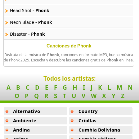
50 músicas online
Head Shot -
Phonk
90s Party Hits
Neon Blade -
Phonk
58 músicas online
Disaster -
Phonk
90s Pop Rock
50 músicas online
Phonky Town -
Phonk
Canciones de Phonk
Disfruta de la música de
Phonk
, canciones en formato MP3, buena música
Cowbell Warrior -
Phonk
90s Rap
de Phonk 2025. Escucha y descubre las canciones gratis de
Phonk
en línea.
50 músicas online
Helldrift 2 -
Phonk
Todos los artistas:
90s Rock
Money Rain (Phonk Remix) -
Phonk
A
B
C
D
E
F
G
H
I
J
K
L
M
N
50 músicas online
Show Me The Will -
Phonk
O
P
Q
R
S
T
U
V
W
X
Y
Z
Acoustic Pop
Crystals -
Phonk
49 músicas online
Alternativo
Country
Prince Of Darkness -
Phonk
Ambiente
Criollas
Acoustic Soul
Twilight -
Phonk
47 músicas online
Andina
Cumbia Boliviana