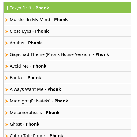
Tokyo Drift -
Phonk
2023 Pop
80 músicas online
Murder In My Mind -
Phonk
2023 Rock
Close Eyes -
Phonk
59 músicas online
Anubis -
Phonk
80s Acoustic Hits
Gigachad Theme (Phonk House Version) -
Phonk
37 músicas online
Avoid Me -
Phonk
80s Ballads
48 músicas online
Bankai -
Phonk
Always Want Me -
Phonk
80s Pop Rock
50 músicas online
Midnight (Ft Nateki) -
Phonk
Metamorphosis -
Phonk
90s Acoustic Hits
39 músicas online
Ghost -
Phonk
90s Latin Music
Cobra Tate Phonk -
Phonk