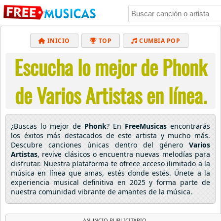
INICIO
TOP
CUMBIA POP
Escucha lo mejor de Phonk
BACHATA
POP
MUSICA CRISTIANA
REGGAETON
BALADAS
ALTERNATIVO
de Varios Artistas en línea.
ELECTRÓNICA
CUMBIAS
¿Buscas lo mejor de
Phonk
? En
FreeMusicas
encontrarás
los éxitos más destacados de este artista y mucho más.
Descubre canciones únicas dentro del género
Varios
Artistas
, revive clásicos o encuentra nuevas melodías para
disfrutar. Nuestra plataforma te ofrece acceso ilimitado a la
música en línea que amas, estés donde estés. Únete a la
experiencia musical definitiva en 2025 y forma parte de
nuestra comunidad vibrante de amantes de la música.
ANUNCIO PUBLICITARIO