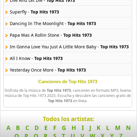
Live And Let Die -
Top Hits 1973
Superfly -
Top Hits 1973
90s Acoustic Hits
39 músicas online
Dancing In The Moonlight -
Top Hits 1973
90s Latin Music
Papa Was A Rollin Stone -
Top Hits 1973
50 músicas online
Im Gonna Love You Just A Little More Baby -
Top Hits 1973
90s Party Hits
All I Know -
Top Hits 1973
58 músicas online
Yesterday Once More -
Top Hits 1973
90s Pop Rock
50 músicas online
Smoke On The Water -
Top Hits 1973
Canciones de Top Hits 1973
Disfruta de la música de
Top Hits 1973
, canciones en formato MP3, buena
Nutbush City Limits -
Top Hits 1973
90s Rap
música de Top Hits 1973 2025. Escucha y descubre las canciones gratis de
Top Hits 1973
en línea.
50 músicas online
Kodachrome -
Top Hits 1973
90s Rock
Stuck In The Middle With You -
Top Hits 1973
Todos los artistas:
50 músicas online
A
B
C
D
E
F
G
H
I
J
K
L
M
N
Shambala (Single Version) -
Top Hits 1973
O
P
Q
R
S
T
U
V
W
X
Y
Z