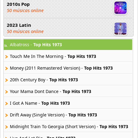
2010s Pop
50 músicas online
2023 Latin
50 músicas online
Albatross -
Top Hits 1973
2023 Pop
80 músicas online
Touch Me In The Morning -
Top Hits 1973
2023 Rock
Money (2011 Remastered Version) -
Top Hits 1973
59 músicas online
20th Century Boy -
Top Hits 1973
80s Acoustic Hits
Your Mama Dont Dance -
Top Hits 1973
37 músicas online
I Got A Name -
Top Hits 1973
80s Ballads
48 músicas online
Drift Away (Single Version) -
Top Hits 1973
Midnight Train To Georgia (Short Version) -
Top Hits 1973
80s Pop Rock
50 músicas online