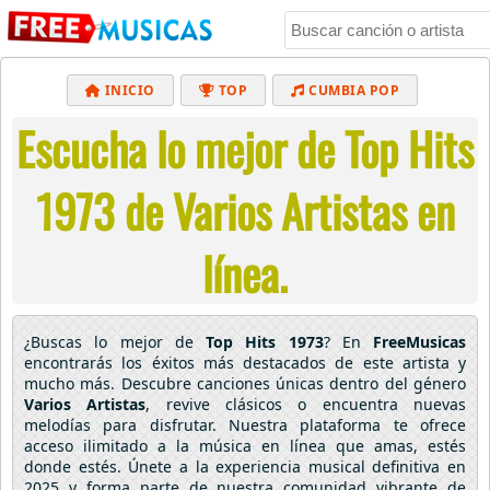
INICIO
TOP
CUMBIA POP
Escucha lo mejor de Top Hits
BACHATA
POP
MUSICA CRISTIANA
REGGAETON
BALADAS
ALTERNATIVO
1973 de Varios Artistas en
ELECTRÓNICA
CUMBIAS
línea.
¿Buscas lo mejor de
Top Hits 1973
? En
FreeMusicas
encontrarás los éxitos más destacados de este artista y
mucho más. Descubre canciones únicas dentro del género
Varios Artistas
, revive clásicos o encuentra nuevas
melodías para disfrutar. Nuestra plataforma te ofrece
acceso ilimitado a la música en línea que amas, estés
donde estés. Únete a la experiencia musical definitiva en
2025 y forma parte de nuestra comunidad vibrante de