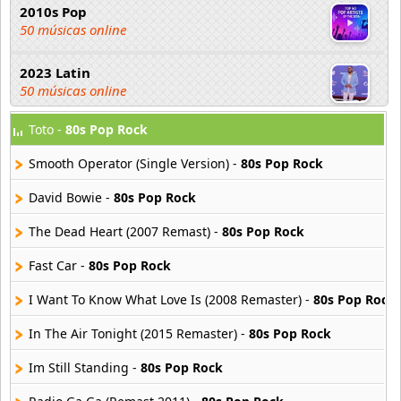
2010s Pop
50 músicas online
2023 Latin
50 músicas online
Toto -
80s Pop Rock
2023 Pop
80 músicas online
Smooth Operator (Single Version) -
80s Pop Rock
2023 Rock
David Bowie -
80s Pop Rock
59 músicas online
The Dead Heart (2007 Remast) -
80s Pop Rock
80s Acoustic Hits
Fast Car -
80s Pop Rock
37 músicas online
I Want To Know What Love Is (2008 Remaster) -
80s Pop Rock
80s Ballads
48 músicas online
In The Air Tonight (2015 Remaster) -
80s Pop Rock
Im Still Standing -
80s Pop Rock
80s Pop Rock
50 músicas online