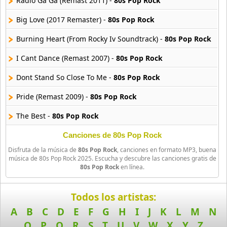
Radio Ga Ga (Remast 2011) -
80s Pop Rock
Big Love (2017 Remaster) -
80s Pop Rock
90s Acoustic Hits
39 músicas online
Burning Heart (From Rocky Iv Soundtrack) -
80s Pop Rock
90s Latin Music
I Cant Dance (Remast 2007) -
80s Pop Rock
50 músicas online
Dont Stand So Close To Me -
80s Pop Rock
90s Party Hits
Pride (Remast 2009) -
80s Pop Rock
58 músicas online
The Best -
80s Pop Rock
90s Pop Rock
50 músicas online
I Want To Break Free (Remast 2011) -
80s Pop Rock
Canciones de 80s Pop Rock
Disfruta de la música de
80s Pop Rock
, canciones en formato MP3, buena
Englishman In New York -
80s Pop Rock
90s Rap
música de 80s Pop Rock 2025. Escucha y descubre las canciones gratis de
80s Pop Rock
en línea.
50 músicas online
Footloose (From Footloose Soundtrack) -
80s Pop Rock
90s Rock
Ride Like The Wind -
80s Pop Rock
Todos los artistas:
50 músicas online
A
B
C
D
E
F
G
H
I
J
K
L
M
N
Jump (2015 Remaster) -
80s Pop Rock
O
P
Q
R
S
T
U
V
W
X
Y
Z