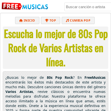
INICIO
TOP
CUMBIA POP
Escucha lo mejor de 80s Pop
BACHATA
POP
MUSICA CRISTIANA
REGGAETON
BALADAS
ALTERNATIVO
Rock de Varios Artistas en
ELECTRÓNICA
CUMBIAS
línea.
¿Buscas lo mejor de
80s Pop Rock
? En
FreeMusicas
encontrarás los éxitos más destacados de este artista y
mucho más. Descubre canciones únicas dentro del género
Varios Artistas
, revive clásicos o encuentra nuevas
melodías para disfrutar. Nuestra plataforma te ofrece
acceso ilimitado a la música en línea que amas, estés
donde estés. Únete a la experiencia musical definitiva en
2025 y forma parte de nuestra comunidad vibrante de