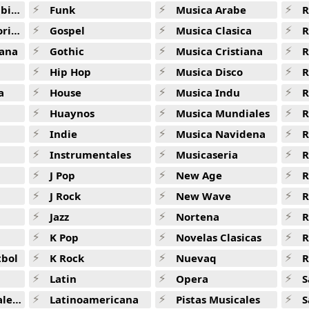
ana
Funk
Musica Arabe
R
Eventide -
Lofi Hip Hop
ana
Gospel
Musica Clasica
R
Dreamtime -
Lofi Hip Hop
ana
Gothic
Musica Cristiana
R
Dreams Of Summer -
Lofi Hip Hop
Hip Hop
Musica Disco
R
Connection -
Lofi Hip Hop
a
House
Musica Indu
R
Huaynos
Musica Mundiales
R
Fragments -
Lofi Hip Hop
Indie
Musica Navidena
R
New Paths -
Lofi Hip Hop
Instrumentales
Musicaseria
R
Nocturnal -
Lofi Hip Hop
J Pop
New Age
R
Brooch -
Lofi Hip Hop
J Rock
New Wave
R
Jazz
Nortena
R
Bulb -
Lofi Hip Hop
K Pop
Novelas Clasicas
Silhouettes -
Lofi Hip Hop
tbol
K Rock
Nuevaq
R
Sentience -
Lofi Hip Hop
Latin
Opera
S
Cold Feet -
Lofi Hip Hop
jas
Latinoamericana
Pistas Musicales
S