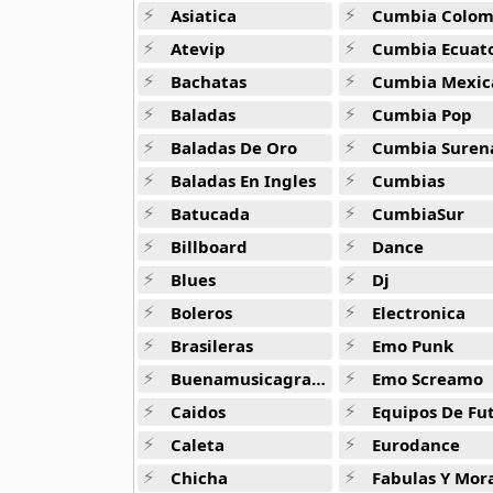
50 músicas online
Asiatica
Cumbia Colombi
Atevip
Cumbia Ecuatori
90s Acoustic Hits
Bachatas
Cumbia Mexic
39 músicas online
Baladas
Cumbia Pop
90s Latin Music
Baladas De Oro
Cumbia Suren
50 músicas online
Baladas En Ingles
Cumbias
Batucada
CumbiaSur
90s Party Hits
58 músicas online
Billboard
Dance
Blues
Dj
90s Pop Rock
50 músicas online
Boleros
Electronica
Brasileras
Emo Punk
90s Rap
Buenamusicagratis
Emo Screamo
50 músicas online
Caidos
Equipos De Fu
90s Rock
Caleta
Eurodance
50 músicas online
Chicha
Fabulas Y Morale