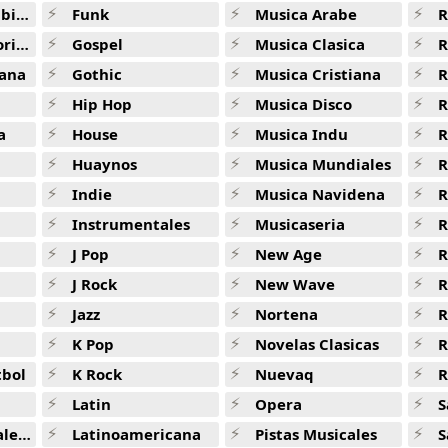
ana
Funk
Musica Arabe
R
Deseo -
Salsa De Motel
ana
Gospel
Musica Clasica
R
De Punta A Punta -
Salsa De Motel
ana
Gothic
Musica Cristiana
R
Que Hare Sin Ti -
Salsa De Motel
Hip Hop
Musica Disco
R
Caricias Prohibidas -
Salsa De Motel
a
House
Musica Indu
R
Huaynos
Musica Mundiales
R
Mi Media Mitad -
Salsa De Motel
Indie
Musica Navidena
R
Yo No Se Manana -
Salsa De Motel
Instrumentales
Musicaseria
R
Hechizo De Luna -
Salsa De Motel
J Pop
New Age
R
Me Tengo Que Ir -
Salsa De Motel
J Rock
New Wave
R
Jazz
Nortena
R
Caradura -
Salsa De Motel
K Pop
Novelas Clasicas
Hasta El Sol De Hoy -
Salsa De Motel
tbol
K Rock
Nuevaq
R
Aquel Lugar -
Salsa De Motel
Latin
Opera
S
Aparentemente -
Salsa De Motel
jas
Latinoamericana
Pistas Musicales
S