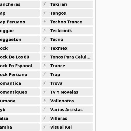
ancheras
Takirari
ap
Tangos
ap Peruano
Techno Trance
eggae
Tecktonik
eggaeton
Tecno
ock
Texmex
ock De Los 80
Tonos Para Celulares
ock En Espanol
Trance
ock Peruano
Trap
omantica
Trova
omantiqueo
Tv Y Novelas
Rumana
Vallenatos
yb
Varios Artistas
alsa
Villeras
amba
Visual Kei