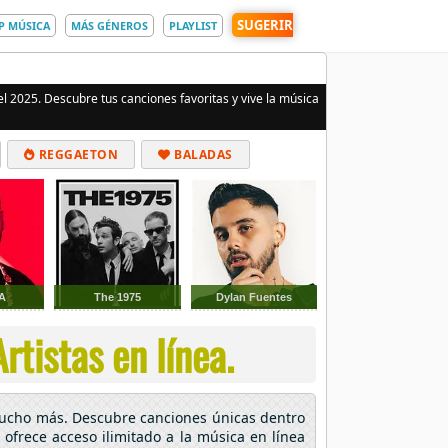
SUGERIR
P MÚSICA
MÁS GÉNEROS
PLAYLIST
el 2025. Descubre tus canciones favoritas y vive la música
REGGAETON
BALADAS
A
The 1975
Dylan Fuentes
rtistas en línea.
 mucho más. Descubre canciones únicas dentro
 ofrece acceso ilimitado a la música en línea