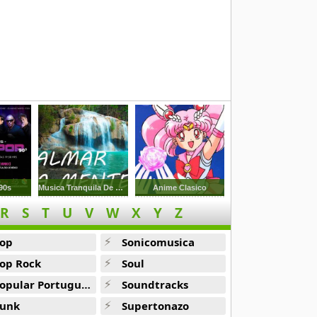
90s
Musica Tranquila De Rio Para Relajar
Anime Clasico
R
S
T
U
V
W
X
Y
Z
op
Sonicomusica
op Rock
Soul
opular Portuguesa
Soundtracks
unk
Supertonazo