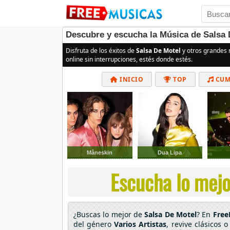
Descubre y escucha la Música de Salsa D
Disfruta de los éxitos de
Salsa De Motel
y otros grandes
online sin interrupciones, estés donde estés.
INICIO
TOP
CUM
Måneskin
Dua Lipa
Escucha lo mejor
¿Buscas lo mejor de
Salsa De Motel
? En
Free
del género
Varios Artistas
, revive clásicos 