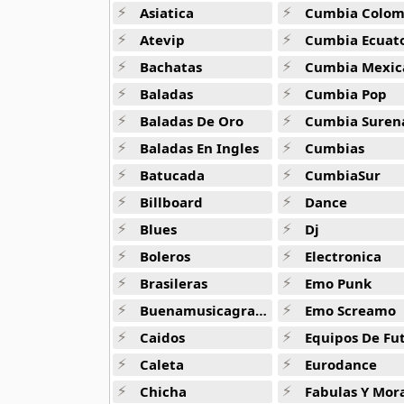
50 músicas online
Asiatica
Cumbia Colombi
Atevip
Cumbia Ecuatori
90s Acoustic Hits
Bachatas
Cumbia Mexic
39 músicas online
Baladas
Cumbia Pop
90s Latin Music
Baladas De Oro
Cumbia Suren
50 músicas online
Baladas En Ingles
Cumbias
Batucada
CumbiaSur
90s Party Hits
58 músicas online
Billboard
Dance
Blues
Dj
90s Pop Rock
50 músicas online
Boleros
Electronica
Brasileras
Emo Punk
90s Rap
Buenamusicagratis
Emo Screamo
50 músicas online
Caidos
Equipos De Fu
90s Rock
Caleta
Eurodance
50 músicas online
Chicha
Fabulas Y Morale