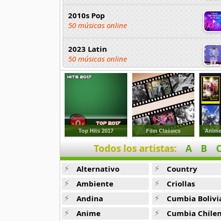
2010s Pop
50 músicas online
2023 Latin
50 músicas online
2023 Pop
80 músicas online
2023 Rock
59 músicas online
Top Hits 2017
Film Classics
Anime
Todos los artistas:
A
B
80s Acoustic Hits
37 músicas online
Alternativo
Country
80s Ballads
Ambiente
Criollas
48 músicas online
Andina
Cumbia Bolivi
Anime
Cumbia Chile
80s Pop Rock