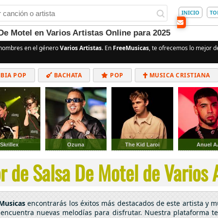
INICIO
TO
e Motel en Varios Artistas Online para 2025
 nombres en el género
Varios Artistas
. En
FreeMusicas
, te ofrecemos lo mejor d
BIA POP
BACHATA
POP
MUSICA CRISTIANA
ALTERNATIVO
ELECTRÓNICA
CUMBIAS
Skrillex
Ozuna
The Kid Laroi
Anuel A
 de Salsa De Motel de Varios A
Musicas
encontrarás los éxitos más destacados de este artista y
o encuentra nuevas melodías para disfrutar. Nuestra plataforma te