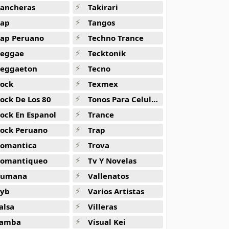
ancheras
Takirari
ap
Tangos
ap Peruano
Techno Trance
eggae
Tecktonik
eggaeton
Tecno
ock
Texmex
ock De Los 80
Tonos Para Celulares
ock En Espanol
Trance
ock Peruano
Trap
omantica
Trova
omantiqueo
Tv Y Novelas
Rumana
Vallenatos
yb
Varios Artistas
alsa
Villeras
amba
Visual Kei