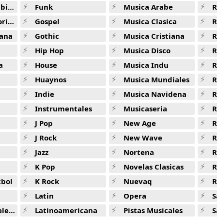
ana
Funk
Musica Arabe
R
Sixpence None The Richer -
90s Pop Rock
ana
Gospel
Musica Clasica
R
Runaway Train -
90s Pop Rock
ana
Gothic
Musica Cristiana
R
Goodnight Moon -
90s Pop Rock
Hip Hop
Musica Disco
R
Whatever -
90s Pop Rock
a
House
Musica Indu
R
Huaynos
Musica Mundiales
R
One Headlight -
90s Pop Rock
Indie
Musica Navidena
R
Midnight Oil -
90s Pop Rock
Instrumentales
Musicaseria
R
Ordinary World -
90s Pop Rock
J Pop
New Age
R
I Dont Want A Lover -
90s Pop Rock
J Rock
New Wave
R
Jazz
Nortena
R
All I Wanna Do -
90s Pop Rock
K Pop
Novelas Clasicas
One -
90s Pop Rock
tbol
K Rock
Nuevaq
R
Closing Time -
90s Pop Rock
Latin
Opera
S
Two Princes -
90s Pop Rock
jas
Latinoamericana
Pistas Musicales
S