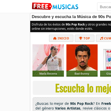
Descubre y escucha la Música de 90s Po
Disfruta de los éxitos de
90s Pop Rock
y otros grandes n
online sin interrupciones, estés donde estés.
INICIO
TOP
CUM
María Becerra
Bad Bunny
Gla
Escucha lo mejo
¿Buscas lo mejor de
90s Pop Rock
? En
FreeM
del género
Varios Artistas
, revive clásicos 