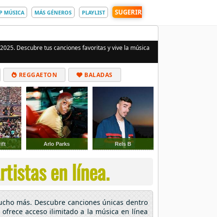
SUGERIR
P MÚSICA
MÁS GÉNEROS
PLAYLIST
 2025. Descubre tus canciones favoritas y vive la música
REGGAETON
BALADAS
ift
Arlo Parks
Rels B
tistas en línea.
mucho más. Descubre canciones únicas dentro
 ofrece acceso ilimitado a la música en línea