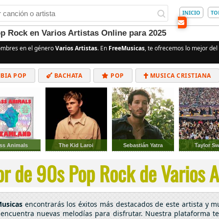
INICIO
TO
p Rock en Varios Artistas Online para 2025
ombres en el género
Varios Artistas
. En
FreeMusicas
, te ofrecemos lo mejor del
BIA POP
BACHATA
POP
MUSICA CRISTIANA
ALTERNATIVO
ELECTRÓNICA
CUMBIAS
ss Animals
The Kid Laroi
Sebastián Yatra
Taylor Sw
r de 90s Pop Rock de Varios Ar
usicas
encontrarás los éxitos más destacados de este artista y 
o encuentra nuevas melodías para disfrutar. Nuestra plataforma te