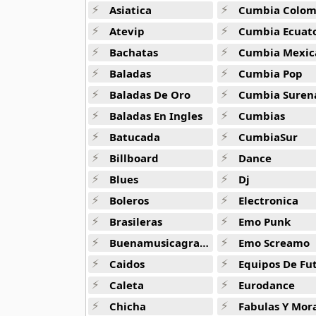
50 músicas online
Asiatica
Cumbia Colombi
Atevip
Cumbia Ecuatori
90s Acoustic Hits
Bachatas
Cumbia Mexic
39 músicas online
Baladas
Cumbia Pop
90s Latin Music
Baladas De Oro
Cumbia Suren
50 músicas online
Baladas En Ingles
Cumbias
Batucada
CumbiaSur
90s Party Hits
58 músicas online
Billboard
Dance
Blues
Dj
90s Pop Rock
50 músicas online
Boleros
Electronica
Brasileras
Emo Punk
90s Rap
Buenamusicagratis
Emo Screamo
50 músicas online
Caidos
Equipos De Fu
90s Rock
Caleta
Eurodance
50 músicas online
Chicha
Fabulas Y Morale