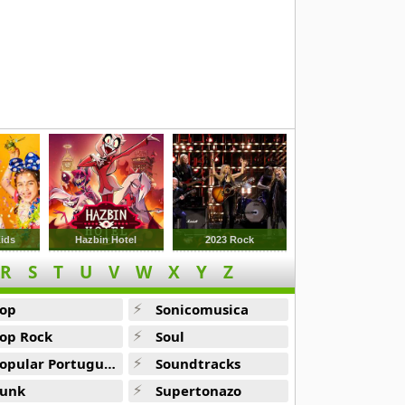
Kids
Hazbin Hotel
2023 Rock
R
S
T
U
V
W
X
Y
Z
op
Sonicomusica
op Rock
Soul
opular Portuguesa
Soundtracks
unk
Supertonazo