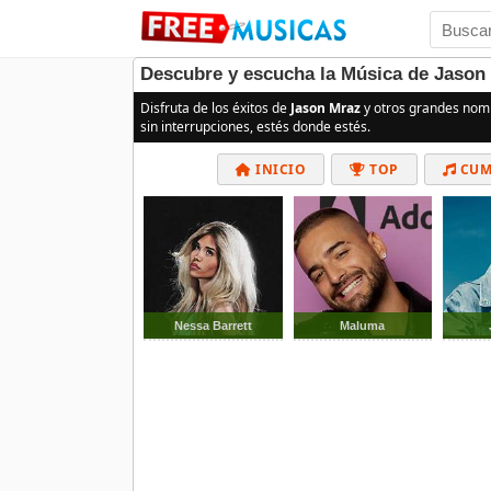
Descubre y escucha la Música de Jason 
Disfruta de los éxitos de
Jason Mraz
y otros grandes nom
sin interrupciones, estés donde estés.
INICIO
TOP
CUM
Nessa Barrett
Maluma