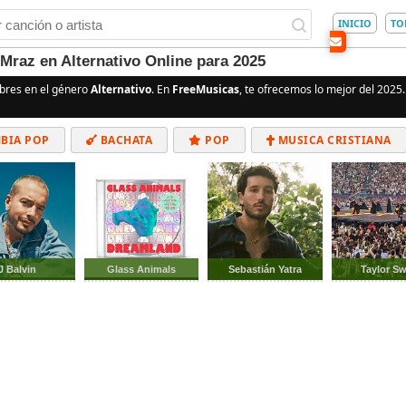
INICIO
TO
Mraz en Alternativo Online para 2025
bres en el género
Alternativo
. En
FreeMusicas
, te ofrecemos lo mejor del 2025.
BIA POP
BACHATA
POP
MUSICA CRISTIANA
ALTERNATIVO
ELECTRÓNICA
CUMBIAS
J Balvin
Glass Animals
Sebastián Yatra
Taylor Sw