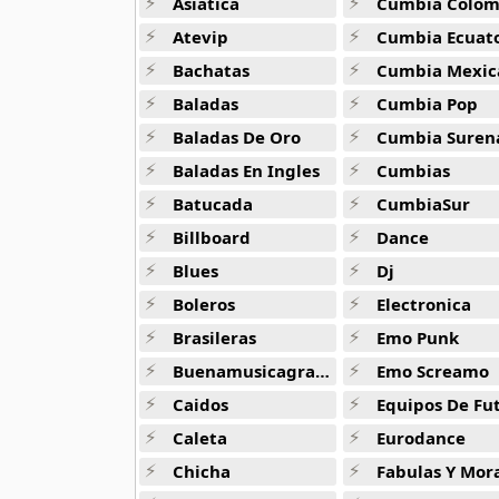
Asiatica
Cumbia Colombi
Atevip
Cumbia Ecuatori
Badly Drawn Boy
Bachatas
Cumbia Mexic
9 músicas online
Baladas
Cumbia Pop
Barricada
Baladas De Oro
Cumbia Suren
4 músicas online
Baladas En Ingles
Cumbias
Batucada
CumbiaSur
Blessthefall
13 músicas online
Billboard
Dance
Blues
Dj
Blink 182
34 músicas online
Boleros
Electronica
Brasileras
Emo Punk
Boyz Ii Men
Buenamusicagratis
Emo Screamo
26 músicas online
Caidos
Equipos De Fu
Bright Eyes
Caleta
Eurodance
10 músicas online
Chicha
Fabulas Y Morale