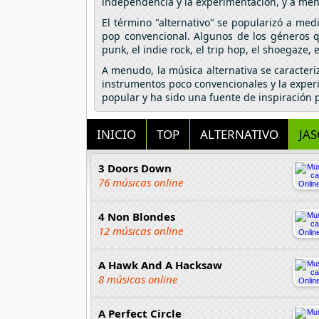
independencia y la experimentación, y a men
El término "alternativo" se popularizó a med
pop convencional. Algunos de los géneros qu
punk, el indie rock, el trip hop, el shoegaze,
A menudo, la música alternativa se caracteriz
instrumentos poco convencionales y la experi
popular y ha sido una fuente de inspiración 
INICIO
TOP
ALTERNATIVO
JA
3 Doors Down
76 músicas online
4 Non Blondes
12 músicas online
A Hawk And A Hacksaw
8 músicas online
A Perfect Circle