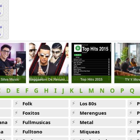
 Silva Music
Reggaeton De Recuerdos
Top Hits 2015
TV Y Mov
C
D
E
F
G
H
I
J
K
L
M
N
O
P
Q
Folk
Los 80s
P
Foxitos
Merengues
P
ana
Fullmusicas
Metal
P
na
Fulltono
Miqueas
P