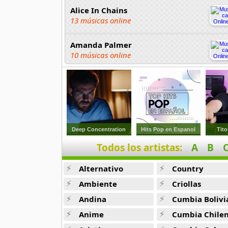
Alice In Chains
13 músicas online
Amanda Palmer
10 músicas online
Arctic Monkeys
41 músicas online
Art Brut
10 músicas online
Deep Concentration
Hits Pop en Espanol
Tito
Todos los artistas:
A
B
Audioslave
24 músicas online
Alternativo
Country
Avril Lavigne
Ambiente
Criollas
70 músicas online
Andina
Cumbia Bolivi
Anime
Cumbia Chile
Babasonicos
76 músicas online