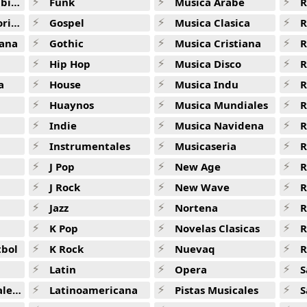
ana
Funk
Musica Arabe
R
ana
Gospel
Musica Clasica
R
ana
Gothic
Musica Cristiana
R
Hip Hop
Musica Disco
R
a
House
Musica Indu
R
Huaynos
Musica Mundiales
R
Indie
Musica Navidena
R
Instrumentales
Musicaseria
R
J Pop
New Age
R
J Rock
New Wave
R
Jazz
Nortena
R
K Pop
Novelas Clasicas
tbol
K Rock
Nuevaq
R
Latin
Opera
S
jas
Latinoamericana
Pistas Musicales
S