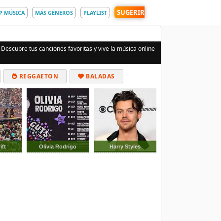
SUGERIR
P MÚSICA
MÁS GÉNEROS
PLAYLIST
 Descubre tus canciones favoritas y vive la música online
REGGAETON
BALADAS
ift
Olivia Rodrigo
Harry Styles