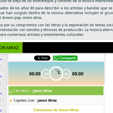
udo se aleja de los estereotipos y cánones de la música mainstre
iados de los años 80 para describir a los artistas y bandas que 
e han surgido dentro de la música alternativa incluyen el grunge,
 el dream pop, entre otros.
a por su compromiso con las letras y la exploración de temas social
mentación con sonidos y técnicas de producción. La música altern
para numerosos artistas y movimientos culturales.
SON MRAZ
00:00
00:00
I M Yours -
Jason Mraz
Coyotes Live -
Jason Mraz
Canciones de Jason Mraz