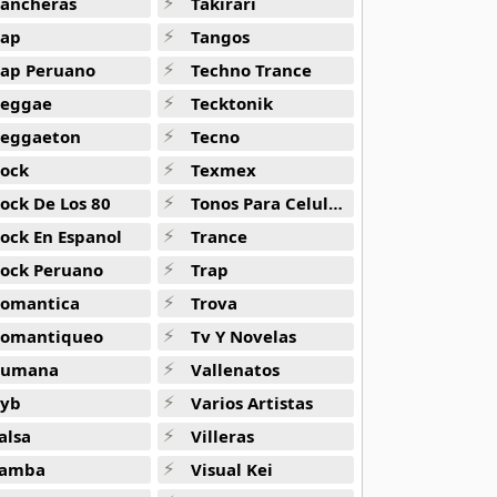
ancheras
Takirari
ap
Tangos
ap Peruano
Techno Trance
eggae
Tecktonik
eggaeton
Tecno
ock
Texmex
ock De Los 80
Tonos Para Celulares
ock En Espanol
Trance
ock Peruano
Trap
omantica
Trova
omantiqueo
Tv Y Novelas
Rumana
Vallenatos
yb
Varios Artistas
alsa
Villeras
amba
Visual Kei