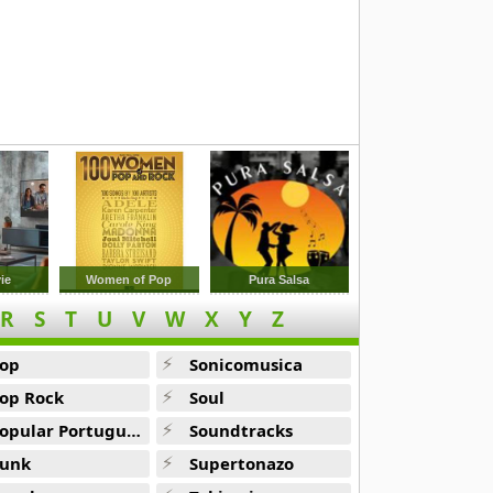
ie
Women of Pop
Pura Salsa
R
S
T
U
V
W
X
Y
Z
op
Sonicomusica
op Rock
Soul
opular Portuguesa
Soundtracks
unk
Supertonazo