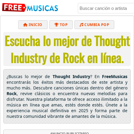
INICIO
TOP
CUMBIA POP
Escucha lo mejor de Thought
BACHATA
POP
MUSICA CRISTIANA
REGGAETON
BALADAS
ALTERNATIVO
Industry de Rock en línea.
ELECTRÓNICA
CUMBIAS
¿Buscas lo mejor de
Thought Industry
? En
FreeMusicas
encontrarás los éxitos más destacados de este artista y
mucho más. Descubre canciones únicas dentro del género
Rock
, revive clásicos o encuentra nuevas melodías para
disfrutar. Nuestra plataforma te ofrece acceso ilimitado a la
música en línea que amas, estés donde estés. Únete a la
experiencia musical definitiva en 2025 y forma parte de
nuestra comunidad vibrante de amantes de la música.
ANUNCIO PUBLICITARIO