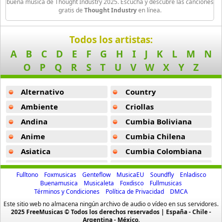
buena música de Thought Industry 2025. Escucha y descubre las canciones
163 músicas online
gratis de
Thought Industry
en línea.
Black Guayaba
Todos los artistas:
25 músicas online
A
B
C
D
E
F
G
H
I
J
K
L
M
N
Black Sabbath
O
P
Q
R
S
T
U
V
W
X
Y
Z
110 músicas online
Alternativo
Country
Blondie
10 músicas online
Ambiente
Criollas
Andina
Cumbia Boliviana
Boat
Anime
Cumbia Chilena
13 músicas online
Asiatica
Cumbia Colombiana
Bon Jovi
Atevip
Cumbia Ecuatoriana
50 músicas online
Fulltono
Foxmusicas
Genteflow
MusicaEU
Soundfly
Enladisco
Bachatas
Cumbia Mexicana
Buenamusica
Musicaleta
Foxdisco
Fullmusicas
Términos y Condiciones
Política de Privacidad
DMCA
Baladas
Cumbia Pop
Boyz Ii Men
Este sitio web no almacena ningún archivo de audio o vídeo en sus servidores.
26 músicas online
Baladas De Oro
Cumbia Surena
2025 FreeMusicas © Todos los derechos reservados | España - Chile -
Argentina - México.