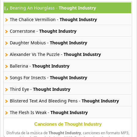
Bearing An Hourglass -
Thought Industry
Atajo
22 músicas online
The Chalice Vermillion -
Thought Industry
Banane Metalik
Cornerstone -
Thought Industry
26 músicas online
Daughter Mobius -
Thought Industry
Barry Manilow
Alexander Vs The Puzzle -
Thought Industry
16 músicas online
Ballerina -
Thought Industry
Beady Eye
16 músicas online
Songs For Insects -
Thought Industry
Third Eye -
Thought Industry
Bee Gees
29 músicas online
Blistered Text And Bleeding Pens -
Thought Industry
The Flesh Is Weak -
Thought Industry
Ben Harper
11 músicas online
Canciones de Thought Industry
Disfruta de la música de
Thought Industry
, canciones en formato MP3,
Billboard