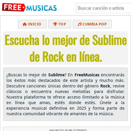
INICIO
TOP
CUMBIA POP
Escucha lo mejor de Sublime
BACHATA
POP
MUSICA CRISTIANA
REGGAETON
BALADAS
ALTERNATIVO
de Rock en línea.
ELECTRÓNICA
CUMBIAS
¿Buscas lo mejor de
Sublime
? En
FreeMusicas
encontrarás
los éxitos más destacados de este artista y mucho más.
Descubre canciones únicas dentro del género
Rock
, revive
clásicos o encuentra nuevas melodías para disfrutar.
Nuestra plataforma te ofrece acceso ilimitado a la música
en línea que amas, estés donde estés. Únete a la
experiencia musical definitiva en 2025 y forma parte de
nuestra comunidad vibrante de amantes de la música.
ANUNCIO PUBLICITARIO