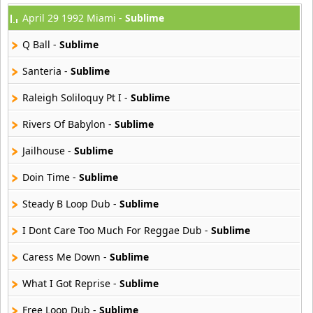
April 29 1992 Miami -
Sublime
Atajo
22 músicas online
Q Ball -
Sublime
Banane Metalik
Santeria -
Sublime
26 músicas online
Raleigh Soliloquy Pt I -
Sublime
Barry Manilow
Rivers Of Babylon -
Sublime
16 músicas online
Jailhouse -
Sublime
Beady Eye
16 músicas online
Doin Time -
Sublime
Steady B Loop Dub -
Sublime
Bee Gees
29 músicas online
I Dont Care Too Much For Reggae Dub -
Sublime
Caress Me Down -
Sublime
Ben Harper
11 músicas online
What I Got Reprise -
Sublime
Billboard
Free Loop Dub -
Sublime