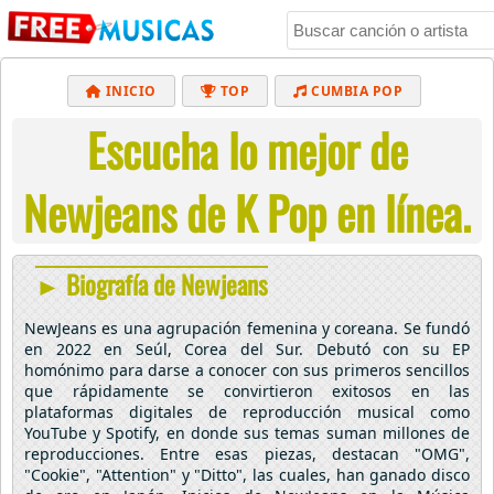
INICIO
TOP
CUMBIA POP
Escucha lo mejor de
BACHATA
POP
MUSICA CRISTIANA
REGGAETON
BALADAS
ALTERNATIVO
Newjeans de K Pop en línea.
ELECTRÓNICA
CUMBIAS
► Biografía de Newjeans
NewJeans es una agrupación femenina y coreana. Se fundó
en 2022 en Seúl, Corea del Sur. Debutó con su EP
homónimo para darse a conocer con sus primeros sencillos
que rápidamente se convirtieron exitosos en las
plataformas digitales de reproducción musical como
YouTube y Spotify, en donde sus temas suman millones de
reproducciones. Entre esas piezas, destacan "OMG",
"Cookie", "Attention" y "Ditto", las cuales, han ganado disco