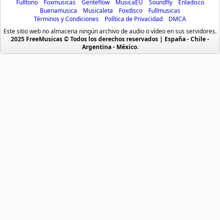
Fulltono
Foxmusicas
Genteflow
MusicaEU
Soundfly
Enladisco
Bachatas
Cumbia Mexicana
Buenamusica
Musicaleta
Foxdisco
Fullmusicas
Block B
Términos y Condiciones
Política de Privacidad
DMCA
Baladas
Cumbia Pop
15 músicas online
Este sitio web no almacena ningún archivo de audio o vídeo en sus servidores.
Baladas De Oro
Cumbia Surena
2025 FreeMusicas © Todos los derechos reservados | España - Chile -
Argentina - México.
BoA
Baladas En Ingles
Cumbias
25 músicas online
Batucada
CumbiaSur
Billboard
Dance
Boyfriend
10 músicas online
Blues
Dj
Boleros
Electronica
Brow Eyed Girl
Brasileras
Emo Punk
42 músicas online
Buenamusicagratis
Emo Screamo
BTOB
Caidos
Equipos De Futbol
4 músicas online
Caleta
Eurodance
BTS
Chicha
Fabulas Y Moralejas
112 músicas online
Chistes
Fiestas Infantiles
Coreografias
Flamenco
Busker Busker