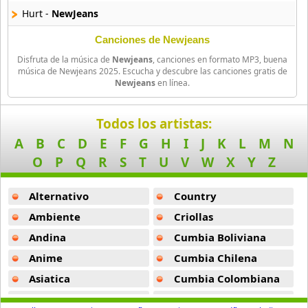
ANJELL
Hurt -
NewJeans
13 músicas online
Canciones de Newjeans
B1A4
Disfruta de la música de
Newjeans
, canciones en formato MP3, buena
21 músicas online
música de Newjeans 2025. Escucha y descubre las canciones gratis de
Newjeans
en línea.
B2st
56 músicas online
Todos los artistas:
A
B
C
D
E
F
G
H
I
J
K
L
M
N
BABYMONSTER
9 músicas online
O
P
Q
R
S
T
U
V
W
X
Y
Z
BAP
Alternativo
Country
4 músicas online
Ambiente
Criollas
Andina
Cumbia Boliviana
Big Bang
179 músicas online
Anime
Cumbia Chilena
Asiatica
Cumbia Colombiana
BLACKPINK
Atevip
Cumbia Ecuatoriana
34 músicas online