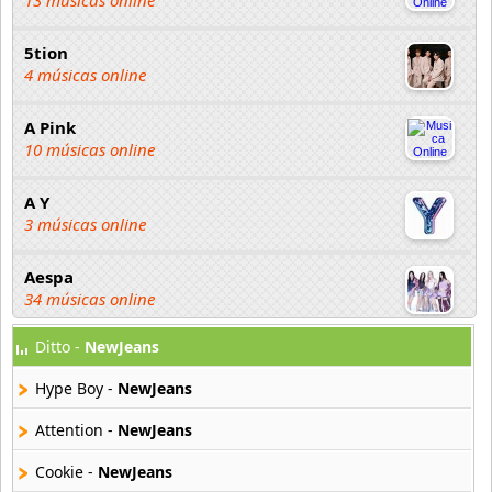
13 músicas online
5tion
4 músicas online
A Pink
10 músicas online
A Y
3 músicas online
Aespa
34 músicas online
Ditto -
NewJeans
Afther School
34 músicas online
Hype Boy -
NewJeans
Ali
Attention -
NewJeans
3 músicas online
Cookie -
NewJeans