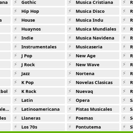
ana
Gothic
Musica Cristiana
R
Hip Hop
Musica Disco
R
a
House
Musica Indu
R
Huaynos
Musica Mundiales
R
Indie
Musica Navidena
R
Instrumentales
Musicaseria
R
J Pop
New Age
R
J Rock
New Wave
R
Jazz
Nortena
R
K Pop
Novelas Clasicas
tbol
K Rock
Nuevaq
R
Latin
Opera
S
jas
Latinoamericana
Pistas Musicales
S
les
Llaneras
Poemas
S
Los 70s
Pontutema
S