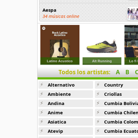
Aespa
34 músicas online
Afther School
34 músicas online
Ali
3 músicas online
Latino Acustico
Alt Running
Lo fi
Todos los artistas:
A
B
ANJELL
13 músicas online
Alternativo
Country
B1A4
Ambiente
Criollas
21 músicas online
Andina
Cumbia Bolivi
Anime
Cumbia Chile
B2st
56 músicas online
Asiatica
Cumbia Colombi
Atevip
Cumbia Ecuatori
BABYMONSTER