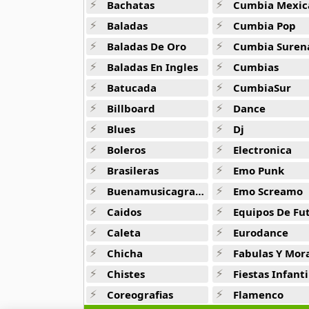
Bachatas
Cumbia Mexic
9 músicas online
Baladas
Cumbia Pop
BAP
Baladas De Oro
Cumbia Suren
4 músicas online
Baladas En Ingles
Cumbias
Batucada
CumbiaSur
Big Bang
179 músicas online
Billboard
Dance
Blues
Dj
BLACKPINK
34 músicas online
Boleros
Electronica
Brasileras
Emo Punk
Block B
Buenamusicagratis
Emo Screamo
15 músicas online
Caidos
Equipos De Fu
BoA
Caleta
Eurodance
25 músicas online
Chicha
Fabulas Y Morale
Chistes
Fiestas Infanti
Boyfriend
10 músicas online
Coreografias
Flamenco