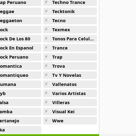
ap Peruano
Techno Trance
eggae
Tecktonik
eggaeton
Tecno
ock
Texmex
ock De Los 80
Tonos Para Celulares
ock En Espanol
Trance
ock Peruano
Trap
omantica
Trova
omantiqueo
Tv Y Novelas
Rumana
Vallenatos
yb
Varios Artistas
alsa
Villeras
amba
Visual Kei
ertanejo
Wwe
ka