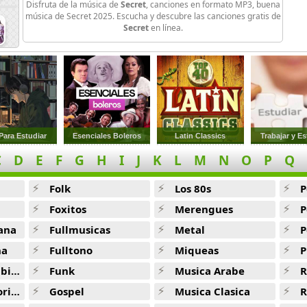
Disfruta de la música de
Secret
, canciones en formato MP3, buena
Araseo Jalhaeyo -
Secret
música de Secret 2025. Escucha y descubre las canciones gratis de
Secret
en línea.
Magic -
Secret
My Boy -
Secret
Spot Light -
Secret
I Want You Back -
Secret
 Para Estudiar
Esenciales Boleros
Latin Classics
Trabajar y Es
I Hope -
Secret
C
D
E
F
G
H
I
J
K
L
M
N
O
P
Q
Movie Star -
Secret
Folk
Los 80s
P
Shire Boy (Inst) -
Secret
Foxitos
Merengues
P
Shire Boy -
Secret
ana
Fullmusicas
Metal
P
I Want You Back (Acoustic Ver) -
Secret
na
Fulltono
Miqueas
P
ana
Funk
Musica Arabe
R
Together -
Secret
ana
Gospel
Musica Clasica
R