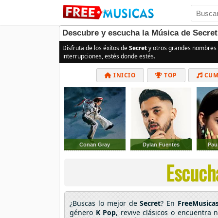
Descubre y escucha la Música de Secret
Disfruta de los éxitos de
Secret
y otros grandes nombres 
interrupciones, estés donde estés.
INICIO
TOP
CUM
Conan Gray
Dylan Fuentes
Pau
Escucha
¿Buscas lo mejor de
Secret
? En
FreeMusica
género
K Pop
, revive clásicos o encuentra 