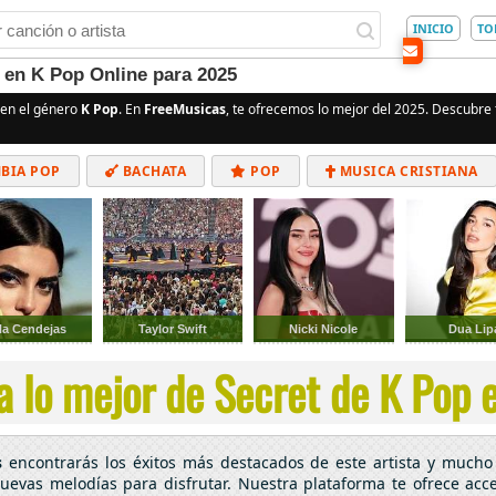
INICIO
TO
 en K Pop Online para 2025
en el género
K Pop
. En
FreeMusicas
, te ofrecemos lo mejor del 2025. Descubre t
BIA POP
BACHATA
POP
MUSICA CRISTIANA
ALTERNATIVO
ELECTRÓNICA
CUMBIAS
la Cendejas
Taylor Swift
Nicki Nicole
Dua Lip
 lo mejor de Secret de K Pop e
s
encontrarás los éxitos más destacados de este artista y mucho
nuevas melodías para disfrutar. Nuestra plataforma te ofrece acc