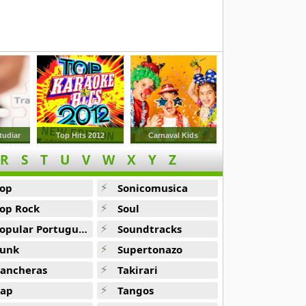
tudiar
Top Hits 2012
Carnaval Kids
R
S
T
U
V
W
X
Y
Z
op
Sonicomusica
op Rock
Soul
opular Portuguesa
Soundtracks
unk
Supertonazo
ancheras
Takirari
ap
Tangos