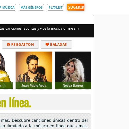
SUGERIR
P MÚSICA
MÁS GÉNEROS
PLAYLIST
us canciones favoritas y vive la música online sin
REGGAETON
BALADAS
a
Juan Pablo Vega
Nessa Barrett
n línea.
 más. Descubre canciones únicas dentro del
eso ilimitado a la música en línea que amas,