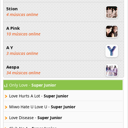
5tion
4 músicas online
A Pink
10 músicas online
A Y
3 músicas online
Aespa
34 músicas online
Only Love -
Super Junior
Afther School
34 músicas online
Love Hurts A Lot -
Super Junior
Ali
Miwo Hate U Love U -
Super Junior
3 músicas online
Love Disease -
Super Junior
ANJELL