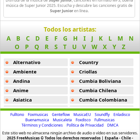
Disfruta de la música de
Super Junior
, canciones en formato MP3, buena
Super Girl -
Super Junior
Block B
música de Super Junior 2025. Escucha y descubre las canciones gratis de
Super Junior
en línea.
15 músicas online
Are You Ready -
Super Junior
BoA
Keep In Touch -
Super Junior
Todos los artistas:
25 músicas online
A
B
C
D
E
F
G
H
I
J
K
L
M
N
At Least Theres Still You -
Super Junior
O
P
Q
R
S
T
U
V
W
X
Y
Z
Boyfriend
Disco Drive -
Super Junior
10 músicas online
Alternativo
Country
Eve Warning -
Super Junior
Brow Eyed Girl
Ambiente
Criollas
Gee -
Super Junior
42 músicas online
Andina
Cumbia Boliviana
Helenk -
Super Junior
Anime
Cumbia Chilena
BTOB
4 músicas online
Resignation -
Super Junior
Asiatica
Cumbia Colombiana
Atevip
Cumbia Ecuatoriana
Sarangi Ireoke -
Super Junior
BTS
Fulltono
Foxmusicas
Genteflow
MusicaEU
Soundfly
Enladisco
112 músicas online
Bachatas
Cumbia Mexicana
Buenamusica
Musicaleta
Foxdisco
Fullmusicas
Twin -
Super Junior
Términos y Condiciones
Política de Privacidad
DMCA
Baladas
Cumbia Pop
Busker Busker
Este sitio web no almacena ningún archivo de audio o vídeo en sus servidores.
Haengbog Live -
Super Junior
Baladas De Oro
Cumbia Surena
2025 FreeMusicas © Todos los derechos reservados | España - Chile -
11 músicas online