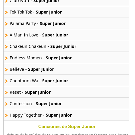
Club No 1 -
Super Junior
13 músicas online
Tok Tok Tok -
Super Junior
B1A4
21 músicas online
Pajama Party -
Super Junior
A Man In Love -
Super Junior
B2st
56 músicas online
Chakeun Chakeun -
Super Junior
Endless Momen -
Super Junior
BABYMONSTER
9 músicas online
Believe -
Super Junior
BAP
Cheotnuni Wa -
Super Junior
4 músicas online
Reset -
Super Junior
Big Bang
Confession -
Super Junior
179 músicas online
Happy Together -
Super Junior
BLACKPINK
34 músicas online
Jamsiman Goodbye -
Super Junior
Canciones de Super Junior