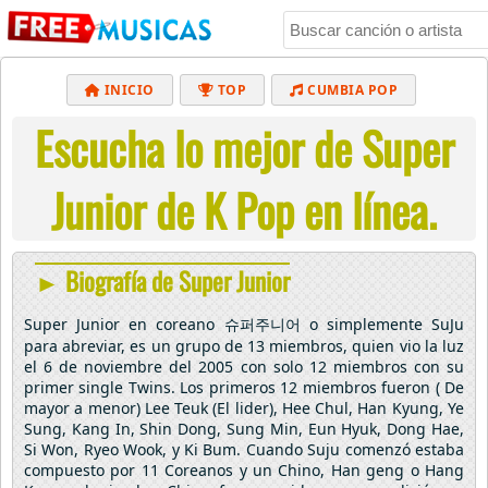
INICIO
TOP
CUMBIA POP
Escucha lo mejor de Super
BACHATA
POP
MUSICA CRISTIANA
REGGAETON
BALADAS
ALTERNATIVO
Junior de K Pop en línea.
ELECTRÓNICA
CUMBIAS
► Biografía de Super Junior
Super Junior en coreano 슈퍼주니어 o simplemente SuJu
para abreviar, es un grupo de 13 miembros, quien vio la luz
el 6 de noviembre del 2005 con solo 12 miembros con su
primer single Twins. Los primeros 12 miembros fueron ( De
mayor a menor) Lee Teuk (El lider), Hee Chul, Han Kyung, Ye
Sung, Kang In, Shin Dong, Sung Min, Eun Hyuk, Dong Hae,
Si Won, Ryeo Wook, y Ki Bum. Cuando Suju comenzó estaba
compuesto por 11 Coreanos y un Chino, Han geng o Hang