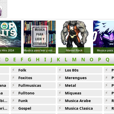
p Hits 2014
Musica para leer y estudiar
Marvel Rock
Musica para
C
D
E
F
G
H
I
J
K
L
M
N
O
P
Q
Folk
Los 80s
P
Foxitos
Merengues
P
ana
Fullmusicas
Metal
P
na
Fulltono
Miqueas
P
ana
Funk
Musica Arabe
R
ana
Gospel
Musica Clasica
R