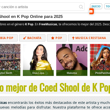
INICIO
TO
Shool en K Pop Online para 2025
bres en el género
K Pop
. En
FreeMusicas
, te ofrecemos lo mejor del 2025. Descu
BIA POP
BACHATA
POP
MUSICA CRISTIANA
ALTERNATIVO
ELECTRÓNICA
CUMBIAS
ylor Swift
Dua Lipa
Maluma
PinkPanthe
o mejor de Coed Shool de K Pop
icas
encontrarás los éxitos más destacados de este artista y muc
nuevas melodías para disfrutar. Nuestra plataforma te ofrece acc