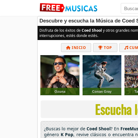
Descubre y escucha la Música de Coed 
Disfruta de los éxitos de
Coed Shool
y otros grandes nom
interrupciones, estés donde estés.
INICIO
TOP
CUM
Ozuna
Conan Gray
Ta
Escucha l
¿Buscas lo mejor de
Coed Shool
? En
FreeMus
género
K Pop
, revive clásicos o encuentra 