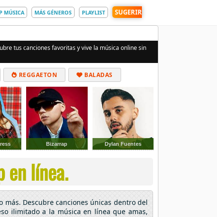
SUGERIR
P MÚSICA
MÁS GÉNEROS
PLAYLIST
bre tus canciones favoritas y vive la música online sin
REGGAETON
BALADAS
ress
Bizarrap
Dylan Fuentes
 en línea.
ho más. Descubre canciones únicas dentro del
eso ilimitado a la música en línea que amas,