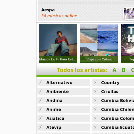
Aespa
34 músicas online
Afther School
34 músicas online
Ali
3 músicas online
Musica Lo Fi Para Estudiar 2
Viaje con Calma
To
Todos los artistas:
A
B
ANJELL
13 músicas online
Alternativo
Country
B1A4
Ambiente
Criollas
21 músicas online
Andina
Cumbia Bolivi
Anime
Cumbia Chile
B2st
56 músicas online
Asiatica
Cumbia Colombi
Atevip
Cumbia Ecuatori
BABYMONSTER