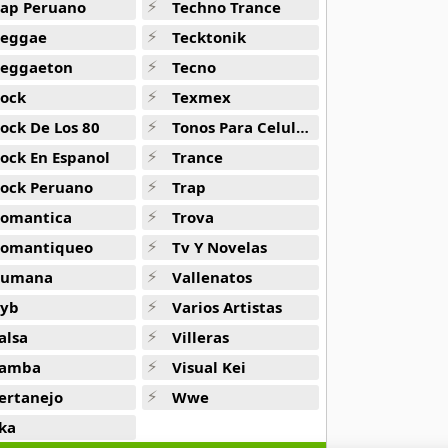
ap Peruano
Techno Trance
eggae
Tecktonik
eggaeton
Tecno
ock
Texmex
ock De Los 80
Tonos Para Celulares
ock En Espanol
Trance
ock Peruano
Trap
omantica
Trova
omantiqueo
Tv Y Novelas
Rumana
Vallenatos
yb
Varios Artistas
alsa
Villeras
amba
Visual Kei
ertanejo
Wwe
ka