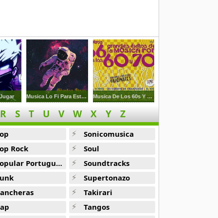
 Jugar
Musica Lo Fi Para Estudiar 1
Musica De Los 60s Y 70s En Espanol
R
S
T
U
V
W
X
Y
Z
op
Sonicomusica
op Rock
Soul
opular Portuguesa
Soundtracks
unk
Supertonazo
ancheras
Takirari
ap
Tangos