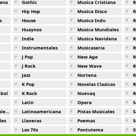
ana
Gothic
Musica Cristiana
R
Hip Hop
Musica Disco
R
a
House
Musica Indu
R
Huaynos
Musica Mundiales
R
Indie
Musica Navidena
R
Instrumentales
Musicaseria
R
J Pop
New Age
R
J Rock
New Wave
R
Jazz
Nortena
R
K Pop
Novelas Clasicas
tbol
K Rock
Nuevaq
R
Latin
Opera
S
jas
Latinoamericana
Pistas Musicales
S
les
Llaneras
Poemas
S
Los 70s
Pontutema
S