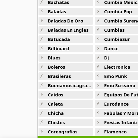
Bachatas
Cumbia Mexic
9 músicas online
Baladas
Cumbia Pop
BAP
Baladas De Oro
Cumbia Suren
4 músicas online
Baladas En Ingles
Cumbias
Batucada
CumbiaSur
Big Bang
179 músicas online
Billboard
Dance
Blues
Dj
BLACKPINK
34 músicas online
Boleros
Electronica
Brasileras
Emo Punk
Block B
Buenamusicagratis
Emo Screamo
15 músicas online
Caidos
Equipos De Fu
BoA
Caleta
Eurodance
25 músicas online
Chicha
Fabulas Y Morale
Chistes
Fiestas Infanti
Boyfriend
10 músicas online
Coreografias
Flamenco