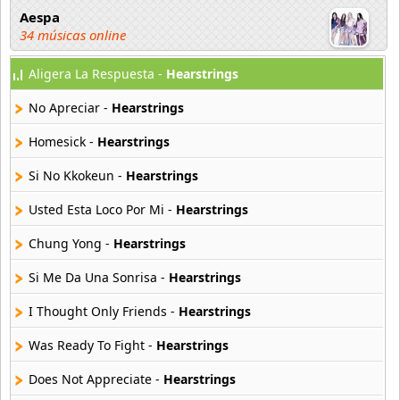
Aespa
34 músicas online
Aligera La Respuesta -
Hearstrings
Afther School
34 músicas online
No Apreciar -
Hearstrings
Ali
Homesick -
Hearstrings
3 músicas online
Si No Kkokeun -
Hearstrings
ANJELL
Usted Esta Loco Por Mi -
Hearstrings
13 músicas online
Chung Yong -
Hearstrings
B1A4
21 músicas online
Si Me Da Una Sonrisa -
Hearstrings
I Thought Only Friends -
Hearstrings
B2st
56 músicas online
Was Ready To Fight -
Hearstrings
Does Not Appreciate -
Hearstrings
BABYMONSTER
9 músicas online