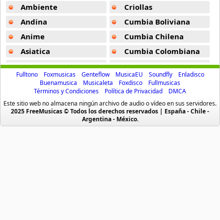
Brow Eyed Girl
Ambiente
Criollas
42 músicas online
Andina
Cumbia Boliviana
Anime
Cumbia Chilena
BTOB
4 músicas online
Asiatica
Cumbia Colombiana
Atevip
Cumbia Ecuatoriana
BTS
Fulltono
Foxmusicas
Genteflow
MusicaEU
Soundfly
Enladisco
112 músicas online
Bachatas
Cumbia Mexicana
Buenamusica
Musicaleta
Foxdisco
Fullmusicas
Términos y Condiciones
Política de Privacidad
DMCA
Baladas
Cumbia Pop
Busker Busker
Este sitio web no almacena ningún archivo de audio o vídeo en sus servidores.
Baladas De Oro
Cumbia Surena
2025 FreeMusicas © Todos los derechos reservados | España - Chile -
11 músicas online
Argentina - México.
Baladas En Ingles
Cumbias
C Real
Batucada
CumbiaSur
5 músicas online
Billboard
Dance
Blues
Dj
Charlie Puth
145 músicas online
Boleros
Electronica
Brasileras
Emo Punk
Chocolat
Buenamusicagratis
Emo Screamo
6 músicas online