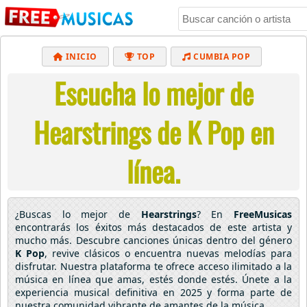
INICIO
TOP
CUMBIA POP
Escucha lo mejor de
BACHATA
POP
MUSICA CRISTIANA
REGGAETON
BALADAS
ALTERNATIVO
Hearstrings de K Pop en
ELECTRÓNICA
CUMBIAS
línea.
¿Buscas lo mejor de
Hearstrings
? En
FreeMusicas
encontrarás los éxitos más destacados de este artista y
mucho más. Descubre canciones únicas dentro del género
K Pop
, revive clásicos o encuentra nuevas melodías para
disfrutar. Nuestra plataforma te ofrece acceso ilimitado a la
música en línea que amas, estés donde estés. Únete a la
experiencia musical definitiva en 2025 y forma parte de
nuestra comunidad vibrante de amantes de la música.