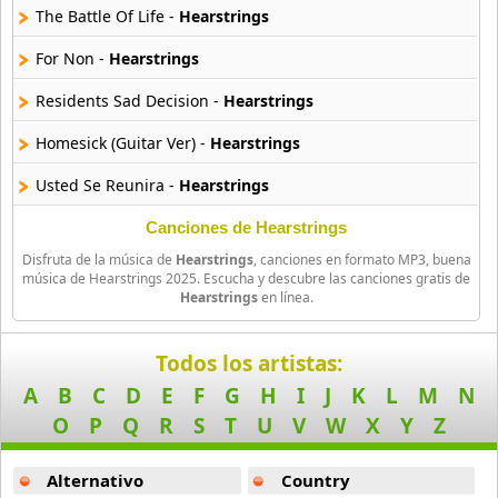
The Battle Of Life -
Hearstrings
BAP
For Non -
Hearstrings
4 músicas online
Residents Sad Decision -
Hearstrings
Big Bang
Homesick (Guitar Ver) -
Hearstrings
179 músicas online
Usted Se Reunira -
Hearstrings
BLACKPINK
34 músicas online
What Do You Think We Should Do -
Hearstrings
Canciones de Hearstrings
Disfruta de la música de
Hearstrings
, canciones en formato MP3, buena
Block B
música de Hearstrings 2025. Escucha y descubre las canciones gratis de
Hearstrings
en línea.
15 músicas online
BoA
Todos los artistas:
25 músicas online
A
B
C
D
E
F
G
H
I
J
K
L
M
N
O
P
Q
R
S
T
U
V
W
X
Y
Z
Boyfriend
10 músicas online
Alternativo
Country