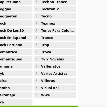
ap Peruano
Techno Trance
eggae
Tecktonik
eggaeton
Tecno
ock
Texmex
ock De Los 80
Tonos Para Celulares
ock En Espanol
Trance
ock Peruano
Trap
omantica
Trova
omantiqueo
Tv Y Novelas
Rumana
Vallenatos
yb
Varios Artistas
alsa
Villeras
amba
Visual Kei
ertanejo
Wwe
ka