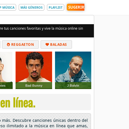
SUGERIR
P MÚSICA
MÁS GÉNEROS
PLAYLIST
e tus canciones favoritas y vive la música online sin
REGGAETON
BALADAS
ntes
Bad Bunny
J Balvin
en línea.
o más. Descubre canciones únicas dentro del
eso ilimitado a la música en línea que amas,