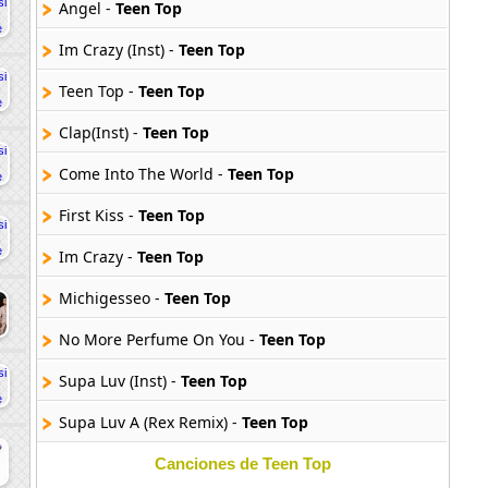
Angel -
Teen Top
Im Crazy (Inst) -
Teen Top
Teen Top -
Teen Top
Clap(Inst) -
Teen Top
Come Into The World -
Teen Top
First Kiss -
Teen Top
Im Crazy -
Teen Top
Michigesseo -
Teen Top
No More Perfume On You -
Teen Top
Supa Luv (Inst) -
Teen Top
Supa Luv A (Rex Remix) -
Teen Top
Angel (Inst) -
Teen Top
Canciones de Teen Top