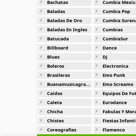
Bachatas
Cumbia Mexic
9 músicas online
Baladas
Cumbia Pop
BAP
Baladas De Oro
Cumbia Suren
4 músicas online
Baladas En Ingles
Cumbias
Batucada
CumbiaSur
Big Bang
179 músicas online
Billboard
Dance
Blues
Dj
BLACKPINK
34 músicas online
Boleros
Electronica
Brasileras
Emo Punk
Block B
Buenamusicagratis
Emo Screamo
15 músicas online
Caidos
Equipos De Fu
BoA
Caleta
Eurodance
25 músicas online
Chicha
Fabulas Y Morale
Chistes
Fiestas Infanti
Boyfriend
10 músicas online
Coreografias
Flamenco