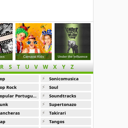
ics
Carnaval Kids
Under the Influence
R
S
T
U
V
W
X
Y
Z
op
Sonicomusica
op Rock
Soul
opular Portuguesa
Soundtracks
unk
Supertonazo
ancheras
Takirari
ap
Tangos