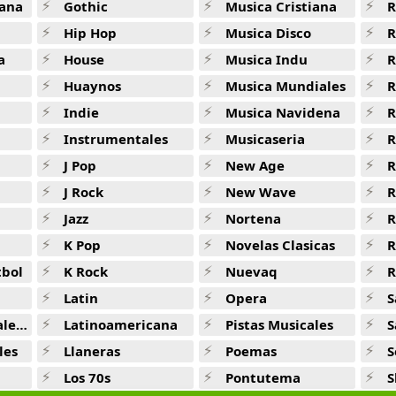
ana
Gothic
Musica Cristiana
R
Hip Hop
Musica Disco
R
a
House
Musica Indu
R
Huaynos
Musica Mundiales
R
Indie
Musica Navidena
R
Instrumentales
Musicaseria
R
J Pop
New Age
R
J Rock
New Wave
R
Jazz
Nortena
R
K Pop
Novelas Clasicas
tbol
K Rock
Nuevaq
R
Latin
Opera
S
jas
Latinoamericana
Pistas Musicales
S
les
Llaneras
Poemas
S
Los 70s
Pontutema
S