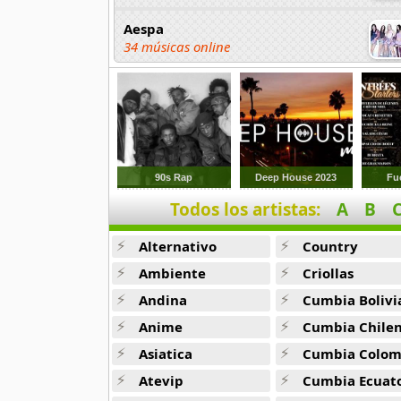
Aespa
34 músicas online
Afther School
34 músicas online
Ali
3 músicas online
90s Rap
Deep House 2023
Fu
Todos los artistas:
A
B
ANJELL
13 músicas online
Alternativo
Country
B1A4
Ambiente
Criollas
21 músicas online
Andina
Cumbia Bolivi
Anime
Cumbia Chile
B2st
56 músicas online
Asiatica
Cumbia Colombi
Atevip
Cumbia Ecuatori
BABYMONSTER