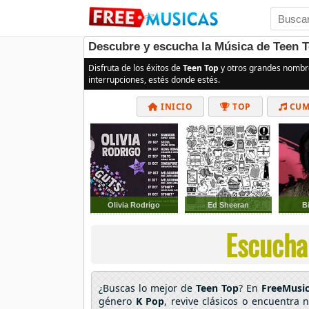
Descubre y escucha la Música de Teen T
Disfruta de los éxitos de
Teen Top
y otros grandes nombr
interrupciones, estés donde estés.
INICIO
TOP
CUM
Olivia Rodrigo
Ed Sheeran
Bi
Escucha 
¿Buscas lo mejor de
Teen Top
? En
FreeMusi
género
K Pop
, revive clásicos o encuentra 