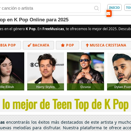
INICIO
TO
op en K Pop Online para 2025
es en el género
K Pop
. En
FreeMusicas
, te ofrecemos lo mejor del 2025. Descubr
BIA POP
BACHATA
POP
MUSICA CRISTIANA
ALTERNATIVO
ELECTRÓNICA
CUMBIAS
llie Eilish
Harry Styles
Ozuna
Dylan Fue
lo mejor de Teen Top de K Pop 
cas
encontrarás los éxitos más destacados de este artista y much
nuevas melodías para disfrutar. Nuestra plataforma te ofrece acc