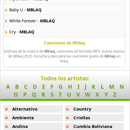
4 músicas online
Baby U -
MBLAQ
Big Bang
White Forever -
MBLAQ
179 músicas online
Cry -
MBLAQ
BLACKPINK
34 músicas online
Your Luv -
MBLAQ
Canciones de Mblaq
Disfruta de la música de
Mblaq
, canciones en formato MP3, buena música
Even In My Dreams -
MBLAQ
Block B
de Mblaq 2025. Escucha y descubre las canciones gratis de
Mblaq
en
línea.
15 músicas online
I Do Not Know -
MBLAQ
BoA
In The Middle Of A War -
MBLAQ
Todos los artistas:
25 músicas online
A
B
C
D
E
F
G
H
I
J
K
L
M
N
Mona Lisa -
MBLAQ
O
P
Q
R
S
T
U
V
W
X
Y
Z
Boyfriend
Run Away -
MBLAQ
10 músicas online
Alternativo
Country
Stay -
MBLAQ
Brow Eyed Girl
Ambiente
Criollas
Did You Know -
MBLAQ
42 músicas online
Andina
Cumbia Boliviana