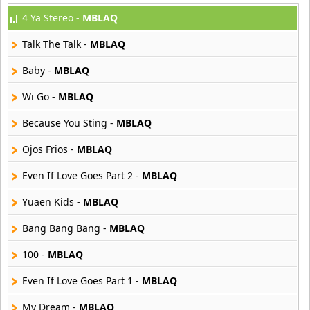
4 Ya Stereo -
MBLAQ
Afther School
34 músicas online
Talk The Talk -
MBLAQ
Ali
Baby -
MBLAQ
3 músicas online
Wi Go -
MBLAQ
ANJELL
Because You Sting -
MBLAQ
13 músicas online
Ojos Frios -
MBLAQ
B1A4
21 músicas online
Even If Love Goes Part 2 -
MBLAQ
Yuaen Kids -
MBLAQ
B2st
56 músicas online
Bang Bang Bang -
MBLAQ
100 -
MBLAQ
BABYMONSTER
9 músicas online
Even If Love Goes Part 1 -
MBLAQ
BAP
My Dream -
MBLAQ