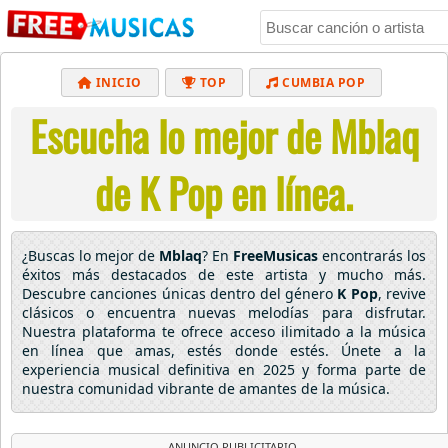
INICIO
TOP
CUMBIA POP
Escucha lo mejor de Mblaq
BACHATA
POP
MUSICA CRISTIANA
REGGAETON
BALADAS
ALTERNATIVO
de K Pop en línea.
ELECTRÓNICA
CUMBIAS
¿Buscas lo mejor de
Mblaq
? En
FreeMusicas
encontrarás los
éxitos más destacados de este artista y mucho más.
Descubre canciones únicas dentro del género
K Pop
, revive
clásicos o encuentra nuevas melodías para disfrutar.
Nuestra plataforma te ofrece acceso ilimitado a la música
en línea que amas, estés donde estés. Únete a la
experiencia musical definitiva en 2025 y forma parte de
nuestra comunidad vibrante de amantes de la música.
ANUNCIO PUBLICITARIO