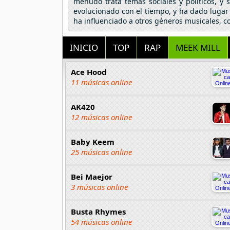
menudo trata temas sociales y políticos, y
evolucionado con el tiempo, y ha dado lugar
ha influenciado a otros géneros musicales, com
INICIO
TOP
RAP
MEEK MILL
Ace Hood
11 músicas online
AK420
12 músicas online
Baby Keem
25 músicas online
Bei Maejor
3 músicas online
Busta Rhymes
54 músicas online