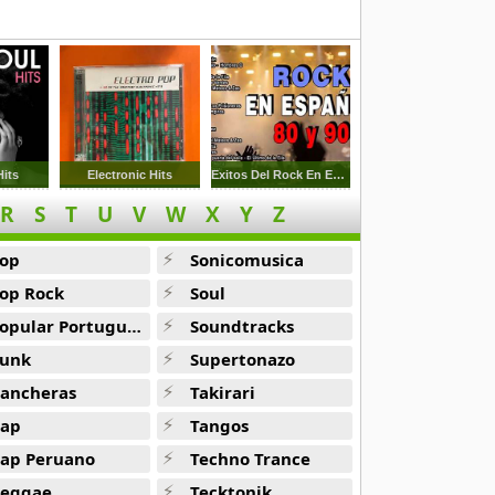
Hits
Electronic Hits
Exitos Del Rock En Espanol De Los 80s Y 90s
R
S
T
U
V
W
X
Y
Z
op
Sonicomusica
op Rock
Soul
opular Portuguesa
Soundtracks
unk
Supertonazo
ancheras
Takirari
ap
Tangos
ap Peruano
Techno Trance
eggae
Tecktonik