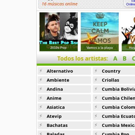
16 músicas online
DUKI
91 músicas online
Elias Ayaviri
18 músicas online
2010s Pop
Vamos a la playa
Hoy
Todos los artistas:
A
B
Flor Rida
33 músicas online
Alternativo
Country
Ghostface Killah
Ambiente
Criollas
20 músicas online
Andina
Cumbia Bolivi
Anime
Cumbia Chile
Guariboa
3 músicas online
Asiatica
Cumbia Colombi
Atevip
Cumbia Ecuatori
Gucci Mane
Bachatas
Cumbia Mexic
33 músicas online
Baladas
Cumbia Pop