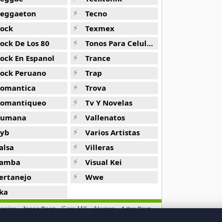
eggaeton
Tecno
ock
Texmex
ock De Los 80
Tonos Para Celulares
ock En Espanol
Trance
ock Peruano
Trap
omantica
Trova
omantiqueo
Tv Y Novelas
Rumana
Vallenatos
yb
Varios Artistas
alsa
Villeras
amba
Visual Kei
ertanejo
Wwe
ka
asico
Gera MX
Aleman
Jesse Baez
Adan Cruz
K Pop 1st Generation
Wolfine
Sport Motivation