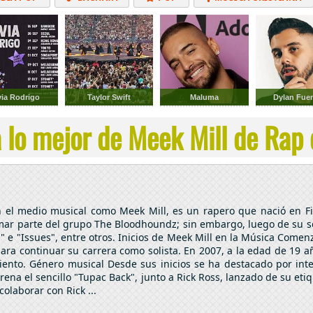
ALTERNATIVO
ELECTRÓNICA
CUMBIAS
via Rodrigo
Taylor Swift
Maluma
Dylan Fue
 lo mejor de Meek Mill de Rap e
el medio musical como Meek Mill, es un rapero que nació en Fila
ar parte del grupo The Bloodhoundz; sin embargo, luego de su se
r" e "Issues", entre otros. Inicios de Meek Mill en la Música Come
 continuar su carrera como solista. En 2007, a la edad de 19 años
iento. Género musical Desde sus inicios se ha destacado por inte
rena el sencillo "Tupac Back", junto a Rick Ross, lanzado de su et
olaborar con Rick ...