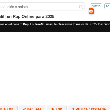
INICIO
TO
ill en Rap Online para 2025
res en el género
Rap
. En
FreeMusicas
, te ofrecemos lo mejor del 2025. Descubre
BIA POP
BACHATA
POP
MUSICA CRISTIANA