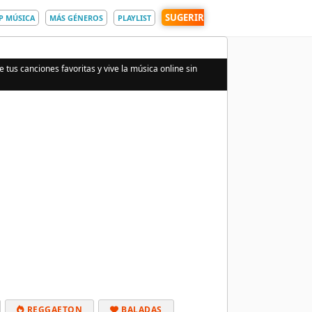
SUGERIR
P MÚSICA
MÁS GÉNEROS
PLAYLIST
 tus canciones favoritas y vive la música online sin
REGGAETON
BALADAS