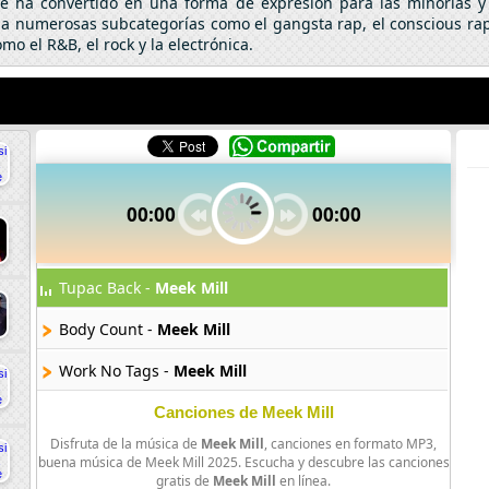
 se ha convertido en una forma de expresión para las minorías
 a numerosas subcategorías como el gangsta rap, el conscious rap
o el R&B, el rock y la electrónica.
00:00
00:00
Tupac Back -
Meek Mill
Body Count -
Meek Mill
Work No Tags -
Meek Mill
Canciones de Meek Mill
Disfruta de la música de
Meek Mill
, canciones en formato MP3,
buena música de Meek Mill 2025. Escucha y descubre las canciones
gratis de
Meek Mill
en línea.