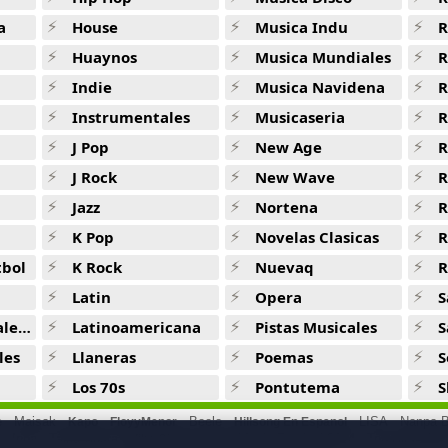
a
House
Musica Indu
R
Huaynos
Musica Mundiales
R
Indie
Musica Navidena
R
Instrumentales
Musicaseria
R
J Pop
New Age
R
J Rock
New Wave
R
Jazz
Nortena
R
K Pop
Novelas Clasicas
tbol
K Rock
Nuevaq
R
Latin
Opera
S
jas
Latinoamericana
Pistas Musicales
S
les
Llaneras
Poemas
S
Los 70s
Pontutema
S
e
Maisak
Beele
LISA
Nanpa B
Kapo
FloyyMenor
Hillsong En Espanol
Inna
Taina Costa
Ultra Music Festival 2024
Top Hits 1982
Vibe Check