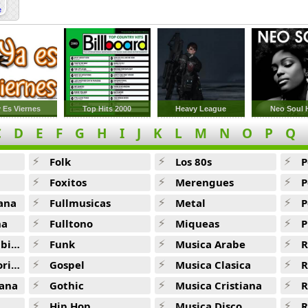
 Es Viernes
Top Hits 2000
Heavy League
Neo Soul 
C
D
E
F
G
H
I
J
K
L
M
N
O
P
Q
Folk
Los 80s
P
Foxitos
Merengues
P
ana
Fullmusicas
Metal
P
na
Fulltono
Miqueas
P
ana
Funk
Musica Arabe
R
ana
Gospel
Musica Clasica
R
ana
Gothic
Musica Cristiana
R
Hip Hop
Musica Disco
R