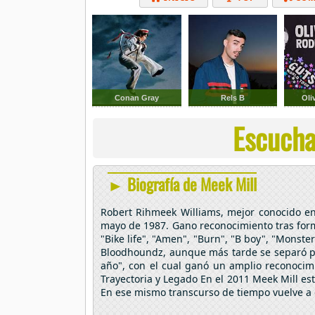
Conan Gray
Rels B
Oli
Escucha
► Biografía de Meek Mill
Robert Rihmeek Williams, mejor conocido en 
mayo de 1987. Gano reconocimiento tras form
"Bike life", "Amen", "Burn", "B boy", "Monste
Bloodhoundz, aunque más tarde se separó para
año", con el cual ganó un amplio reconocim
Trayectoria y Legado En el 2011 Meek Mill est
En ese mismo transcurso de tiempo vuelve a c