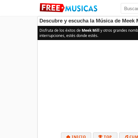
Descubre y escucha la Música de Meek M
Disfruta de los éxitos de
Meek Mill
y otros grandes nomb
interrupciones, estés donde estés.
INICIO
TOP
CUM