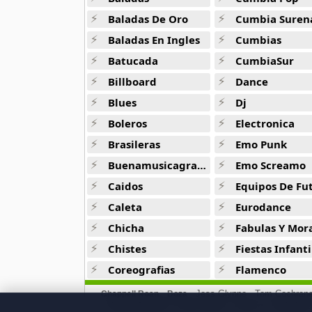
Jaden Smith
Baladas De Oro
Cumbia Suren
8 músicas online
Baladas En Ingles
Cumbias
Batucada
CumbiaSur
Jaze
29 músicas online
Billboard
Dance
Blues
Dj
Jeezy
15 músicas online
Boleros
Electronica
Brasileras
Emo Punk
Joa El Super Mc
Buenamusicagratis
Emo Screamo
3 músicas online
Caidos
Equipos De Fu
Kazz Flow
Caleta
Eurodance
3 músicas online
Chicha
Fabulas Y Morale
Chistes
Fiestas Infanti
Kishu Ezlamenaza
11 músicas online
Coreografias
Flamenco
Jess Glynne
Tom Cochran
Chappell Roan
Boza
Lapiz Conciente
Timmy Trumpet
Parov Stelar
Alesso
Adriatique
84 músicas online