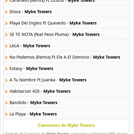
Caramelo (Remix) Ft Ozuna -
Myke Towers
33 músicas online
Diosa -
Myke Towers
Ghostface Killah
20 músicas online
Playa Del Ingles Ft Quevedo -
Myke Towers
SE TE NOTA (feat Peso Pluma) -
Myke Towers
Guariboa
3 músicas online
LALA -
Myke Towers
No Podemos (Remix) Ft Ele A El Dominio -
Myke Towers
Gucci Mane
33 músicas online
Extasy -
Myke Towers
Jaden Smith
A Tu Nombre Ft Juanka -
Myke Towers
8 músicas online
Habitacion 420 -
Myke Towers
Jaze
Bandido -
Myke Towers
29 músicas online
La Playa -
Myke Towers
Jeezy
15 músicas online
Explicito -
Myke Towers
Canciones de Myke Towers
Disfruta de la música de
Myke Towers
, canciones en formato MP3, buena