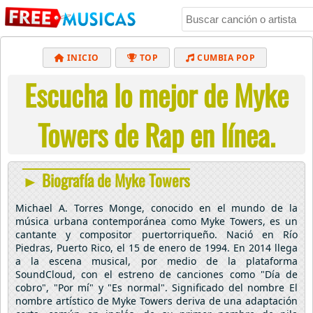
INICIO
TOP
CUMBIA POP
Escucha lo mejor de Myke
BACHATA
POP
MUSICA CRISTIANA
REGGAETON
BALADAS
ALTERNATIVO
Towers de Rap en línea.
ELECTRÓNICA
CUMBIAS
► Biografía de Myke Towers
Michael A. Torres Monge, conocido en el mundo de la
música urbana contemporánea como Myke Towers, es un
cantante y compositor puertorriqueño. Nació en Río
Piedras, Puerto Rico, el 15 de enero de 1994. En 2014 llega
a la escena musical, por medio de la plataforma
SoundCloud, con el estreno de canciones como "Día de
cobro", "Por mí" y "Es normal". Significado del nombre El
nombre artístico de Myke Towers deriva de una adaptación