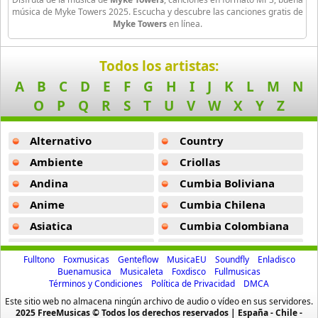
Niveles -
Myke Towers
Joa El Super Mc
música de Myke Towers 2025. Escucha y descubre las canciones gratis de
Myke Towers
en línea.
3 músicas online
Mi Lova Ft Bad Gyal -
Myke Towers
Kazz Flow
Tu -
Myke Towers
Todos los artistas:
3 músicas online
A
B
C
D
E
F
G
H
I
J
K
L
M
N
Experimento -
Myke Towers
O
P
Q
R
S
T
U
V
W
X
Y
Z
Kishu Ezlamenaza
Ajena -
Myke Towers
11 músicas online
Alternativo
Country
El Tren Ft Micro Tdh -
Myke Towers
Lapiz Conciente
Ambiente
Criollas
La Toxica (Ft Jay Wheeler Y Tempo Y Farruko) (Remix) -
Myke T
84 músicas online
Andina
Cumbia Boliviana
Cuerpo En Venta -
Myke Towers
Anime
Cumbia Chilena
Lil Blood
18 músicas online
La Nota Ft Manuel Turizo -
Myke Towers
Asiatica
Cumbia Colombiana
Atevip
Cumbia Ecuatoriana
Si Se Da (Remix) -
Myke Towers
Los Aldeanos
Fulltono
Foxmusicas
Genteflow
MusicaEU
Soundfly
Enladisco
64 músicas online
Bachatas
Cumbia Mexicana
Buenamusica
Musicaleta
Foxdisco
Fullmusicas
Inocente -
Myke Towers
Términos y Condiciones
Política de Privacidad
DMCA
Baladas
Cumbia Pop
Lr
Este sitio web no almacena ningún archivo de audio o vídeo en sus servidores.
Barranquilla Bajo Cero -
Myke Towers
Baladas De Oro
Cumbia Surena
2025 FreeMusicas © Todos los derechos reservados | España - Chile -
3 músicas online