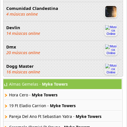
Comunidad Clandestina
4 músicas online
Devlin
14 músicas online
Dmx
20 músicas online
Dogg Master
16 músicas online
Almas Gemelas -
Myke Towers
DUKI
91 músicas online
Hora Cero -
Myke Towers
Elias Ayaviri
19 Ft Eladio Carrion -
Myke Towers
18 músicas online
Pareja Del Ano Ft Sebastian Yatra -
Myke Towers
Flor Rida