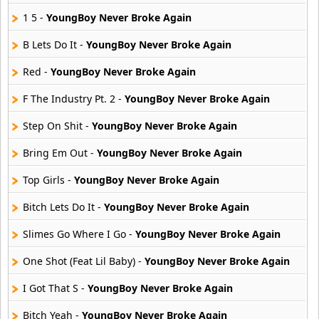
Elias Ayaviri
1 5 -
YoungBoy Never Broke Again
18 músicas online
B Lets Do It -
YoungBoy Never Broke Again
Flor Rida
Red -
YoungBoy Never Broke Again
33 músicas online
F The Industry Pt. 2 -
YoungBoy Never Broke Again
Ghostface Killah
20 músicas online
Step On Shit -
YoungBoy Never Broke Again
Bring Em Out -
YoungBoy Never Broke Again
Guariboa
3 músicas online
Top Girls -
YoungBoy Never Broke Again
Bitch Lets Do It -
YoungBoy Never Broke Again
Gucci Mane
33 músicas online
Slimes Go Where I Go -
YoungBoy Never Broke Again
Jaden Smith
One Shot (Feat Lil Baby) -
YoungBoy Never Broke Again
8 músicas online
I Got That S -
YoungBoy Never Broke Again
Jaze
Bitch Yeah -
YoungBoy Never Broke Again