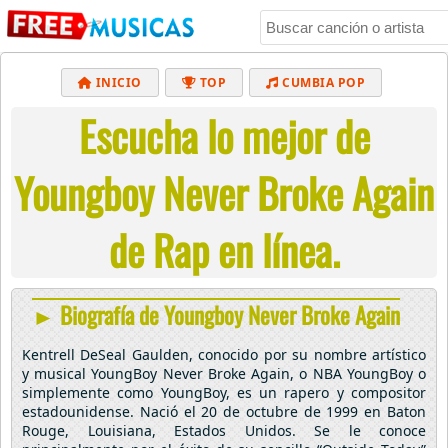
INICIO
TOP
CUMBIA POP
Escucha lo mejor de
BACHATA
POP
MUSICA CRISTIANA
REGGAETON
BALADAS
ALTERNATIVO
Youngboy Never Broke Again
ELECTRÓNICA
CUMBIAS
de Rap en línea.
► Biografía de Youngboy Never Broke Again
Kentrell DeSeal Gaulden, conocido por su nombre artístico
y musical YoungBoy Never Broke Again, o NBA YoungBoy o
simplemente como YoungBoy, es un rapero y compositor
estadounidense. Nació el 20 de octubre de 1999 en Baton
Rouge, Louisiana, Estados Unidos. Se le conoce