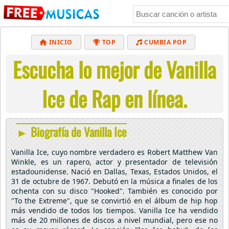
INICIO
TOP
CUMBIA POP
Escucha lo mejor de Vanilla
BACHATA
POP
MUSICA CRISTIANA
REGGAETON
BALADAS
ALTERNATIVO
Ice de Rap en línea.
ELECTRÓNICA
CUMBIAS
► Biografía de Vanilla Ice
Vanilla Ice, cuyo nombre verdadero es Robert Matthew Van
Winkle, es un rapero, actor y presentador de televisión
estadounidense. Nació en Dallas, Texas, Estados Unidos, el
31 de octubre de 1967. Debutó en la música a finales de los
ochenta con su disco "Hooked". También es conocido por
"To the Extreme", que se convirtió en el álbum de hip hop
más vendido de todos los tiempos. Vanilla Ice ha vendido
más de 20 millones de discos a nivel mundial, pero ese no