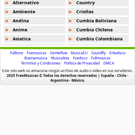
Alternativo
Country
Joa El Super Mc
3 músicas online
Ambiente
Criollas
Andina
Cumbia Boliviana
Kazz Flow
Anime
Cumbia Chilena
3 músicas online
Asiatica
Cumbia Colombiana
Kishu Ezlamenaza
Atevip
Cumbia Ecuatoriana
11 músicas online
Fulltono
Foxmusicas
Genteflow
MusicaEU
Soundfly
Enladisco
Bachatas
Cumbia Mexicana
Buenamusica
Musicaleta
Foxdisco
Fullmusicas
Términos y Condiciones
Política de Privacidad
DMCA
Baladas
Cumbia Pop
Lapiz Conciente
Este sitio web no almacena ningún archivo de audio o vídeo en sus servidores.
84 músicas online
Baladas De Oro
Cumbia Surena
2025 FreeMusicas © Todos los derechos reservados | España - Chile -
Argentina - México.
Baladas En Ingles
Cumbias
Lil Blood
Batucada
CumbiaSur
18 músicas online
Billboard
Dance
Los Aldeanos
Blues
Dj
64 músicas online
Boleros
Electronica
Lr
Brasileras
Emo Punk
3 músicas online