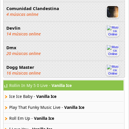
Comunidad Clandestina
4 músicas online
Devlin
14 músicas online
Dmx
20 músicas online
Dogg Master
16 músicas online
Rollin In My 5 0 Live -
Vanilla Ice
DUKI
91 músicas online
Ice Ice Baby -
Vanilla Ice
Elias Ayaviri
Play That Funky Music Live -
Vanilla Ice
18 músicas online
Roll Em Up -
Vanilla Ice
Flor Rida