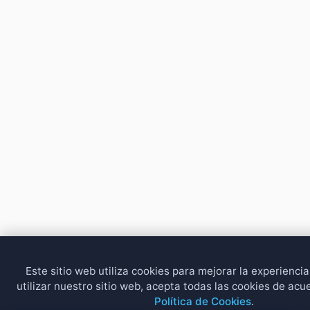
Buenamusicagratis
Emo Screamo
Caidos
Equipos De Futbol
Meek Mill
3 músicas online
Caleta
Eurodance
Chicha
Fabulas Y Moralejas
Micro Libre
Chistes
Fiestas Infantiles
18 músicas online
Coreografias
Flamenco
Mr Lucci
Folk
Los 80s
16 músicas online
Foxitos
Merengues
Myke Towers
Fullmusicas
Metal
215 músicas online
Fulltono
Miqueas
Funk
Musica Arabe
Nicki Nicole
15 músicas online
Gospel
Musica Clasica
Gothic
Musica Cristiana
Nipo
Este sitio web utiliza cookies para mejorar la experiencia 
Hip Hop
Musica Disco
3 músicas online
utilizar nuestro sitio web, acepta todas las cookies de ac
House
Musica Indu
Política de Cookies
.