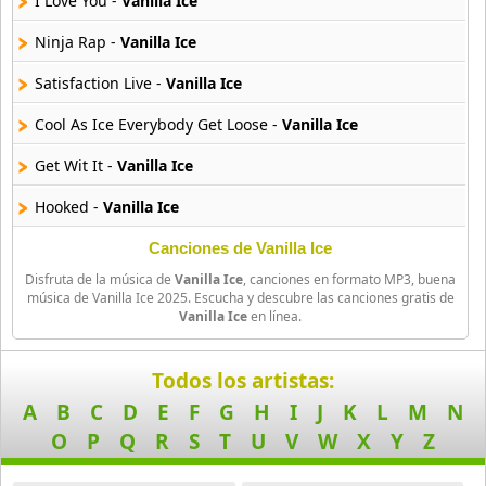
I Love You -
Vanilla Ice
33 músicas online
Ninja Rap -
Vanilla Ice
Ghostface Killah
20 músicas online
Satisfaction Live -
Vanilla Ice
Cool As Ice Everybody Get Loose -
Vanilla Ice
Guariboa
3 músicas online
Get Wit It -
Vanilla Ice
Hooked -
Vanilla Ice
Gucci Mane
33 músicas online
Canciones de Vanilla Ice
Disfruta de la música de
Vanilla Ice
, canciones en formato MP3, buena
Jaden Smith
música de Vanilla Ice 2025. Escucha y descubre las canciones gratis de
8 músicas online
Vanilla Ice
en línea.
Jaze
Todos los artistas:
29 músicas online
A
B
C
D
E
F
G
H
I
J
K
L
M
N
Jeezy
O
P
Q
R
S
T
U
V
W
X
Y
Z
15 músicas online