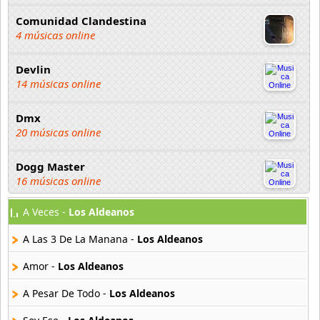
Comunidad Clandestina
4 músicas online
Devlin
14 músicas online
Dmx
20 músicas online
Dogg Master
16 músicas online
A Veces -
Los Aldeanos
DUKI
91 músicas online
A Las 3 De La Manana -
Los Aldeanos
Elias Ayaviri
Amor -
Los Aldeanos
18 músicas online
A Pesar De Todo -
Los Aldeanos
Flor Rida