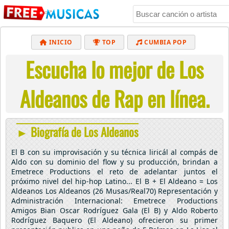
INICIO
TOP
CUMBIA POP
Escucha lo mejor de Los
BACHATA
POP
MUSICA CRISTIANA
REGGAETON
BALADAS
ALTERNATIVO
Aldeanos de Rap en línea.
ELECTRÓNICA
CUMBIAS
► Biografía de Los Aldeanos
El B con su improvisación y su técnica liricál al compás de
Aldo con su dominio del flow y su producción, brindan a
Emetrece Productions el reto de adelantar juntos el
próximo nivel del hip-hop Latino... El B + El Aldeano = Los
Aldeanos Los Aldeanos (26 Musas/Real70) Representación y
Administración Internacional: Emetrece Productions
Amigos Bian Oscar Rodríguez Gala (El B) y Aldo Roberto
Rodríguez Baquero (El Aldeano) ofrecieron su primer