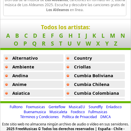
Los 10 Mandamientos -
Los Aldeanos
Joa El Super Mc
música de Los Aldeanos 2025. Escucha y descubre las canciones gratis de
Los Aldeanos
en línea.
3 músicas online
Necesito Decirte Una Cosa -
Los Aldeanos
Kazz Flow
Fue Un Placer -
Los Aldeanos
Todos los artistas:
3 músicas online
A
B
C
D
E
F
G
H
I
J
K
L
M
N
Kronik -
Los Aldeanos
O
P
Q
R
S
T
U
V
W
X
Y
Z
Kishu Ezlamenaza
Odio A Primera Vista -
Los Aldeanos
11 músicas online
Alternativo
Country
Yo No Se Como No Ven -
Los Aldeanos
Lapiz Conciente
Ambiente
Criollas
Los Asesinos -
Los Aldeanos
84 músicas online
Andina
Cumbia Boliviana
Mama -
Los Aldeanos
Anime
Cumbia Chilena
Lil Blood
18 músicas online
Ya Nos Veremos Las Caras -
Los Aldeanos
Asiatica
Cumbia Colombiana
Atevip
Cumbia Ecuatoriana
El Chira -
Los Aldeanos
Los Aldeanos
Fulltono
Foxmusicas
Genteflow
MusicaEU
Soundfly
Enladisco
64 músicas online
Bachatas
Cumbia Mexicana
Buenamusica
Musicaleta
Foxdisco
Fullmusicas
Julio Fallecio -
Los Aldeanos
Términos y Condiciones
Política de Privacidad
DMCA
Baladas
Cumbia Pop
Lr
Este sitio web no almacena ningún archivo de audio o vídeo en sus servidores.
Noches Perdidas -
Los Aldeanos
Baladas De Oro
Cumbia Surena
2025 FreeMusicas © Todos los derechos reservados | España - Chile -
3 músicas online