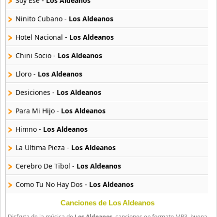
Soy Ese -
Los Aldeanos
33 músicas online
Ninito Cubano -
Los Aldeanos
Ghostface Killah
20 músicas online
Hotel Nacional -
Los Aldeanos
Chini Socio -
Los Aldeanos
Guariboa
3 músicas online
Lloro -
Los Aldeanos
Desiciones -
Los Aldeanos
Gucci Mane
33 músicas online
Para Mi Hijo -
Los Aldeanos
Jaden Smith
Himno -
Los Aldeanos
8 músicas online
La Ultima Pieza -
Los Aldeanos
Jaze
Cerebro De Tibol -
Los Aldeanos
29 músicas online
Como Tu No Hay Dos -
Los Aldeanos
Jeezy
15 músicas online
La Historia De Mil Historias -
Los Aldeanos
Canciones de Los Aldeanos
Disfruta de la música de
Los Aldeanos
, canciones en formato MP3, buena