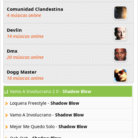
Comunidad Clandestina
4 músicas online
Devlin
14 músicas online
Dmx
20 músicas online
Dogg Master
16 músicas online
Vamo A Involucrano 2 0 -
Shadow Blow
DUKI
91 músicas online
Loquera Freestyle -
Shadow Blow
Elias Ayaviri
Vamo A Involucrano -
Shadow Blow
18 músicas online
Mejor Me Quedo Solo -
Shadow Blow
Flor Rida