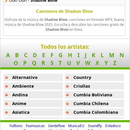
Ooh Ooh -
Shadow Blow
33 músicas online
Canciones de Shadow Blow
Ghostface Killah
Disfruta de la música de
Shadow Blow
, canciones en formato MP3, buena
20 músicas online
música de Shadow Blow 2025. Escucha y descubre las canciones gratis de
Shadow Blow
en línea.
Guariboa
3 músicas online
Todos los artistas:
A
B
C
D
E
F
G
H
I
J
K
L
M
N
Gucci Mane
33 músicas online
O
P
Q
R
S
T
U
V
W
X
Y
Z
Jaden Smith
Alternativo
Country
8 músicas online
Ambiente
Criollas
Andina
Cumbia Boliviana
Jaze
29 músicas online
Anime
Cumbia Chilena
Asiatica
Cumbia Colombiana
Jeezy
Atevip
Cumbia Ecuatoriana
15 músicas online
Fulltono
Foxmusicas
Genteflow
MusicaEU
Soundfly
Enladisco
Bachatas
Cumbia Mexicana