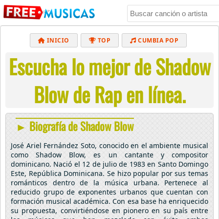
INICIO
TOP
CUMBIA POP
Escucha lo mejor de Shadow
BACHATA
POP
MUSICA CRISTIANA
REGGAETON
BALADAS
ALTERNATIVO
Blow de Rap en línea.
ELECTRÓNICA
CUMBIAS
► Biografía de Shadow Blow
José Ariel Fernández Soto, conocido en el ambiente musical
como Shadow Blow, es un cantante y compositor
dominicano. Nació el 12 de julio de 1983 en Santo Domingo
Este, República Dominicana. Se hizo popular por sus temas
románticos dentro de la música urbana. Pertenece al
reducido grupo de exponentes urbanos que cuentan con
formación musical académica. Con esa base ha enriquecido
su propuesta, convirtiéndose en pionero en su país entre