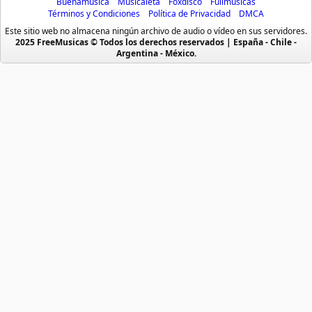
Buenamusica
Musicaleta
Foxdisco
Fullmusicas
Joa El Super Mc
Términos y Condiciones
Política de Privacidad
DMCA
Baladas
Cumbia Pop
3 músicas online
Este sitio web no almacena ningún archivo de audio o vídeo en sus servidores.
Baladas De Oro
Cumbia Surena
2025 FreeMusicas © Todos los derechos reservados | España - Chile -
Argentina - México.
Kazz Flow
Baladas En Ingles
Cumbias
3 músicas online
Batucada
CumbiaSur
Billboard
Dance
Kishu Ezlamenaza
11 músicas online
Blues
Dj
Boleros
Electronica
Lapiz Conciente
Brasileras
Emo Punk
84 músicas online
Buenamusicagratis
Emo Screamo
Lil Blood
Caidos
Equipos De Futbol
18 músicas online
Caleta
Eurodance
Los Aldeanos
Chicha
Fabulas Y Moralejas
64 músicas online
Chistes
Fiestas Infantiles
Coreografias
Flamenco
Lr
3 músicas online