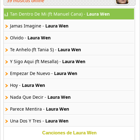
39 músicas online
Tan Dentro De Mi (ft Manuel Cana) -
Laura Wen
La Tana
15 músicas online
Jamas Imagine -
Laura Wen
Laura Wen
Olvido -
Laura Wen
10 músicas online
Te Anhelo (ft Tania S) -
Laura Wen
Los Canos
Y Sigo Aqui (ft Mesalla) -
Laura Wen
41 músicas online
Empezar De Nuevo -
Laura Wen
Los Churumbeles De Espana
11 músicas online
Hoy -
Laura Wen
Nada Que Decir -
Laura Wen
Los Rebujitos
13 músicas online
Parece Mentira -
Laura Wen
Una Dos Y Tres -
Laura Wen
Ojos De Brujo
17 músicas online
Canciones de Laura Wen