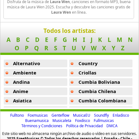
Disfruta de la música de
Laura Wen
, canciones en formato MP3, buena
Paco De Lucia
música de Laura Wen 2025. Escucha y descubre las canciones gratis de
17 músicas online
Laura Wen
en línea.
Raimundo Amador
Todos los artistas:
14 músicas online
A
B
C
D
E
F
G
H
I
J
K
L
M
N
Variados
O
P
Q
R
S
T
U
V
W
X
Y
Z
15 músicas online
Alternativo
Country
Ambiente
Criollas
Andina
Cumbia Boliviana
Anime
Cumbia Chilena
Asiatica
Cumbia Colombiana
Atevip
Cumbia Ecuatoriana
Fulltono
Foxmusicas
Genteflow
MusicaEU
Soundfly
Enladisco
Bachatas
Cumbia Mexicana
Buenamusica
Musicaleta
Foxdisco
Fullmusicas
Términos y Condiciones
Política de Privacidad
DMCA
Baladas
Cumbia Pop
Este sitio web no almacena ningún archivo de audio o vídeo en sus servidores.
Baladas De Oro
Cumbia Surena
2025 FreeMusicas © Todos los derechos reservados | España - Chile -