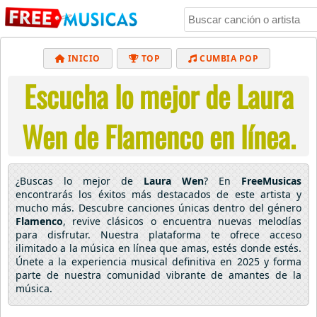
INICIO
TOP
CUMBIA POP
Escucha lo mejor de Laura
BACHATA
POP
MUSICA CRISTIANA
REGGAETON
BALADAS
ALTERNATIVO
Wen de Flamenco en línea.
ELECTRÓNICA
CUMBIAS
¿Buscas lo mejor de
Laura Wen
? En
FreeMusicas
encontrarás los éxitos más destacados de este artista y
mucho más. Descubre canciones únicas dentro del género
Flamenco
, revive clásicos o encuentra nuevas melodías
para disfrutar. Nuestra plataforma te ofrece acceso
ilimitado a la música en línea que amas, estés donde estés.
Únete a la experiencia musical definitiva en 2025 y forma
parte de nuestra comunidad vibrante de amantes de la
música.