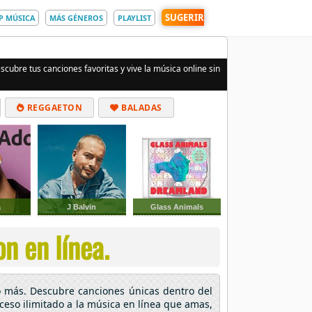
SUGERIR
P MÚSICA
MÁS GÉNEROS
PLAYLIST
scubre tus canciones favoritas y vive la música online sin
REGGAETON
BALADAS
a
J Balvin
Glass Animals
n en línea.
o más. Descubre canciones únicas dentro del
cceso ilimitado a la música en línea que amas,