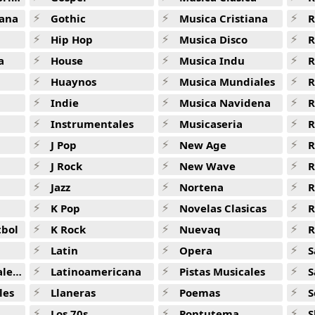
Kalil Ponte A Mover -
Dj Dicky
ana
Gothic
Musica Cristiana
R
Uniko La Pediguena -
Dj Dicky
Hip Hop
Musica Disco
R
Andino Y Prieto Mafiosa -
Dj Dicky
a
House
Musica Indu
R
Huaynos
Musica Mundiales
R
Dj Dicky Metele Mix -
Dj Dicky
Indie
Musica Navidena
R
Dj Dicky Move It Mix -
Dj Dicky
Instrumentales
Musicaseria
R
Don Chezina Chezidon -
Dj Dicky
J Pop
New Age
R
Nizze Ya Salio -
Dj Dicky
J Rock
New Wave
R
Jazz
Nortena
R
Voltio Sube Y Muevete -
Dj Dicky
K Pop
Novelas Clasicas
Alekz Y Taino Chica Fina -
Dj Dicky
tbol
K Rock
Nuevaq
R
Hector Y Tito Dale Que Dicky -
Dj Dicky
Latin
Opera
S
Lito Y Polaco In The Deadline -
Dj Dicky
jas
Latinoamericana
Pistas Musicales
S
les
Llaneras
Poemas
S
Nebell Sientelo -
Dj Dicky
Los 70s
Pontutema
S