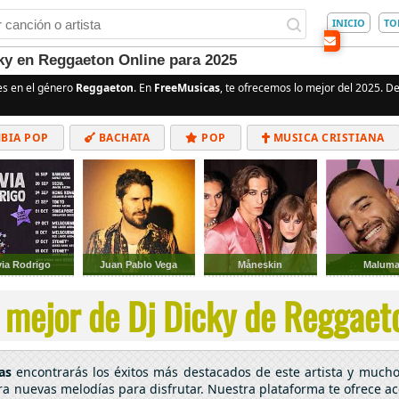
INICIO
TO
ky en Reggaeton Online para 2025
s en el género
Reggaeton
. En
FreeMusicas
, te ofrecemos lo mejor del 2025. De
BIA POP
BACHATA
POP
MUSICA CRISTIANA
ALTERNATIVO
ELECTRÓNICA
CUMBIAS
via Rodrigo
Juan Pablo Vega
Måneskin
Malum
 mejor de Dj Dicky de Reggaeto
as
encontrarás los éxitos más destacados de este artista y much
tra nuevas melodías para disfrutar. Nuestra plataforma te ofrece a