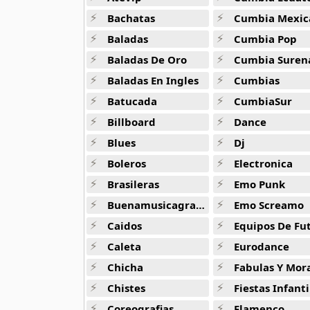
Arcangel
Bachatas
Cumbia Mexic
416 músicas online
Baladas
Cumbia Pop
Arcangel Y De La Ghetto
Baladas De Oro
Cumbia Suren
101 músicas online
Baladas En Ingles
Cumbias
Batucada
CumbiaSur
Arthur
4 músicas online
Billboard
Dance
Blues
Dj
Asesino
21 músicas online
Boleros
Electronica
Brasileras
Emo Punk
Aspirante
Buenamusicagratis
Emo Screamo
93 músicas online
Caidos
Equipos De Fu
Ataque Rasta
Caleta
Eurodance
16 músicas online
Chicha
Fabulas Y Morale
Chistes
Fiestas Infanti
Audio El Sonido Musikal
3 músicas online
Coreografias
Flamenco