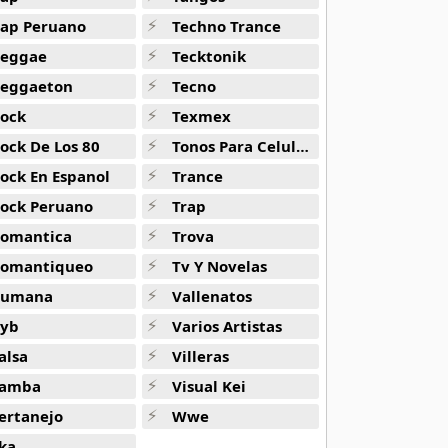
ap Peruano
Techno Trance
eggae
Tecktonik
eggaeton
Tecno
ock
Texmex
ock De Los 80
Tonos Para Celulares
ock En Espanol
Trance
ock Peruano
Trap
omantica
Trova
omantiqueo
Tv Y Novelas
Rumana
Vallenatos
yb
Varios Artistas
alsa
Villeras
amba
Visual Kei
ertanejo
Wwe
ka