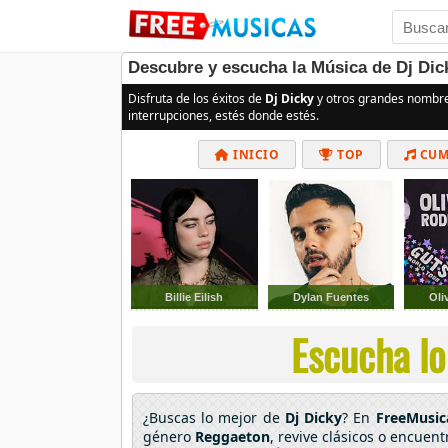
Descubre y escucha la Música de Dj Dic
Disfruta de los éxitos de
Dj Dicky
y otros grandes nombre
interrupciones, estés donde estés.
INICIO
TOP
CUM
Billie Eilish
Dylan Fuentes
Oli
Escucha lo
¿Buscas lo mejor de
Dj Dicky
? En
FreeMusic
género
Reggaeton
, revive clásicos o encuen