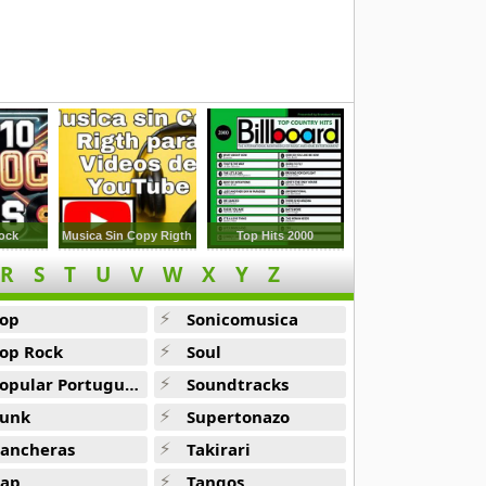
ock
Musica Sin Copy Rigth
Top Hits 2000
R
S
T
U
V
W
X
Y
Z
op
Sonicomusica
op Rock
Soul
opular Portuguesa
Soundtracks
unk
Supertonazo
ancheras
Takirari
ap
Tangos