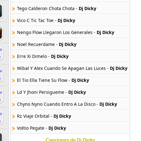
Tego Calderon Chota Chota -
Dj Dicky
Vico C Tic Tac Toe -
Dj Dicky
Nengo Flow Llegaron Los Generales -
Dj Dicky
Noel Recuerdame -
Dj Dicky
Erre Xi Dimelo -
Dj Dicky
Wibal Y Alex Cuando Se Apagan Las Luces -
Dj Dicky
El Tio Ella Tiene Su Flow -
Dj Dicky
Ld Y Jhoni Persigueme -
Dj Dicky
Chyno Nyno Cuando Entro A La Disco -
Dj Dicky
Rz Viaje Orbital -
Dj Dicky
Voltio Pegate -
Dj Dicky
Bebe La Competencia -
Dj Dicky
Canciones de Dj Dicky