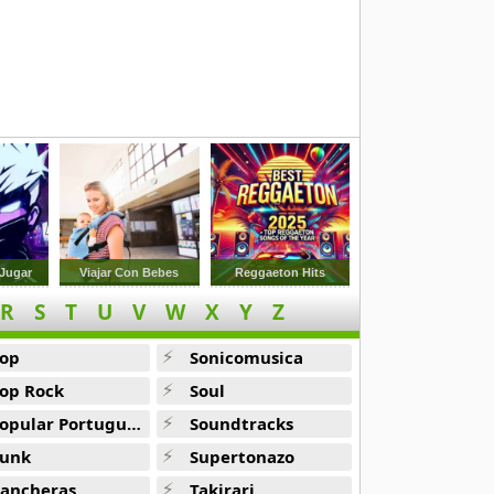
 Jugar
Viajar Con Bebes
Reggaeton Hits
R
S
T
U
V
W
X
Y
Z
op
Sonicomusica
op Rock
Soul
opular Portuguesa
Soundtracks
unk
Supertonazo
ancheras
Takirari