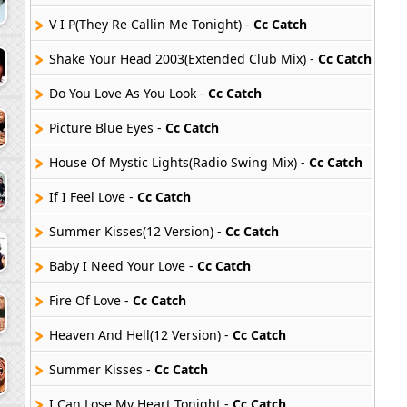
V I P(They Re Callin Me Tonight) -
Cc Catch
Shake Your Head 2003(Extended Club Mix) -
Cc Catch
Do You Love As You Look -
Cc Catch
Picture Blue Eyes -
Cc Catch
House Of Mystic Lights(Radio Swing Mix) -
Cc Catch
If I Feel Love -
Cc Catch
Summer Kisses(12 Version) -
Cc Catch
Baby I Need Your Love -
Cc Catch
Fire Of Love -
Cc Catch
Heaven And Hell(12 Version) -
Cc Catch
Summer Kisses -
Cc Catch
I Can Lose My Heart Tonight -
Cc Catch