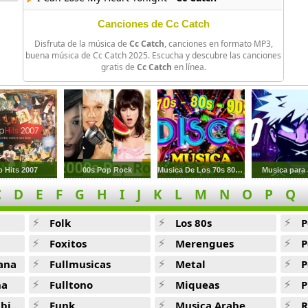
Back Seat Of Your Cadillac(12 Version) -
Cc Catch
Canciones de Cc Catch
Disfruta de la música de
Cc Catch
, canciones en formato MP3,
Heartbreak Hotel -
Cc Catch
buena música de Cc Catch 2025. Escucha y descubre las canciones
gratis de
Cc Catch
en línea.
Are You Man Enough(Long Version Muscle Mix) -
Cc Catch
Heaven And Hell -
Cc Catch
Nithing But A Heartache(12 Version) -
Cc Catch
How Does It Feel -
Cc Catch
p Hits 2007
00s Pop Rock
Musica De Los 70s 80s 90s
Musica para
You Shot A Hole In My Soul -
Cc Catch
C
D
E
F
G
H
I
J
K
L
M
N
O
P
Q
Smoky Joe S Cafe -
Cc Catch
Folk
Los 80s
P
Heartbreak Hotel(Instrumental) -
Cc Catch
Foxitos
Merengues
P
Don T Shoot My Sheriff Tonight -
Cc Catch
ana
Fullmusicas
Metal
P
na
Fulltono
Miqueas
P
Don T Wait Too Long -
Cc Catch
ana
Funk
Musica Arabe
R