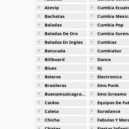
Atevip
Cumbia Ecuatori
Bachatas
Cumbia Mexic
Baladas
Cumbia Pop
Baladas De Oro
Cumbia Suren
Baladas En Ingles
Cumbias
Batucada
CumbiaSur
Billboard
Dance
Blues
Dj
Boleros
Electronica
Brasileras
Emo Punk
Buenamusicagratis
Emo Screamo
Caidos
Equipos De Fu
Caleta
Eurodance
Chicha
Fabulas Y Morale
Chistes
Fiestas Infanti