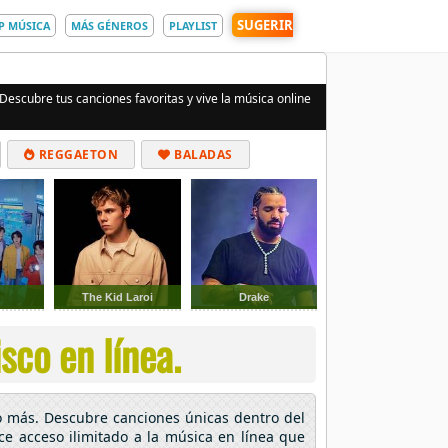
SUGERIR
P MÚSICA
MÁS GÉNEROS
PLAYLIST
 Descubre tus canciones favoritas y vive la música online
REGGAETON
BALADAS
The Kid Laroi
Drake
sco en línea.
o más. Descubre canciones únicas dentro del
ece acceso ilimitado a la música en línea que