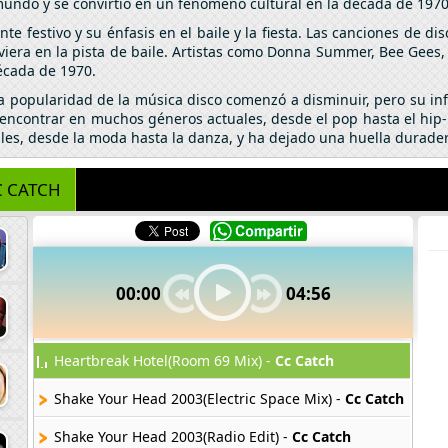
mundo y se convirtió en un fenómeno cultural en la década de 1970
e festivo y su énfasis en el baile y la fiesta. Las canciones de d
moviera en la pista de baile. Artistas como Donna Summer, Bee Gee
década de 1970.
popularidad de la música disco comenzó a disminuir, pero su infl
encontrar en muchos géneros actuales, desde el pop hasta el hip-h
es, desde la moda hasta la danza, y ha dejado una huella duradera
C CATCH
00:00
04:56
Heartbreak Hotel(Room 69 Mix) -
Cc Catch
Shake Your Head 2003(Electric Space Mix) -
Cc Catch
Shake Your Head 2003(Radio Edit) -
Cc Catch