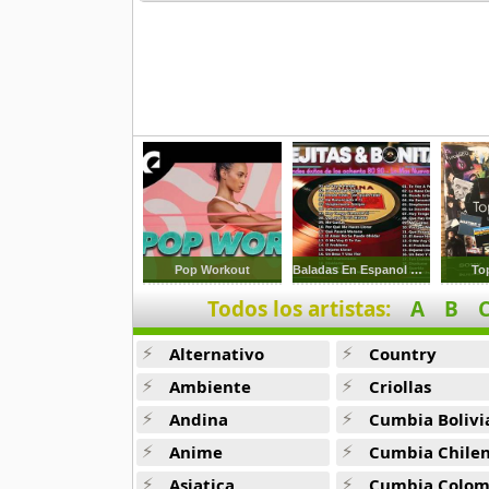
Pop Workout
Baladas En Espanol De Los 80s
To
Todos los artistas:
A
B
Alternativo
Country
Ambiente
Criollas
Andina
Cumbia Bolivi
Anime
Cumbia Chile
Asiatica
Cumbia Colombi