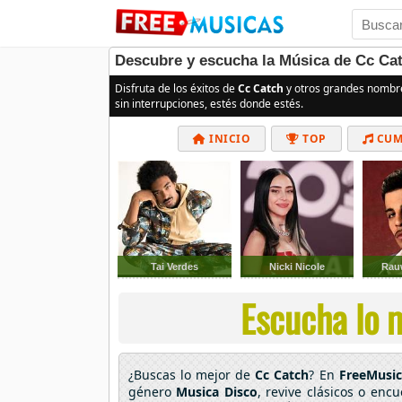
Descubre y escucha la Música de Cc Cat
Disfruta de los éxitos de
Cc Catch
y otros grandes nombr
sin interrupciones, estés donde estés.
INICIO
TOP
CUM
Tai Verdes
Nicki Nicole
Rau
Escucha lo m
¿Buscas lo mejor de
Cc Catch
? En
FreeMusic
género
Musica Disco
, revive clásicos o enc