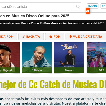
INICIO
TO
ch en Musica Disco Online para 2025
es en el género
Musica Disco
. En
FreeMusicas
, te ofrecemos lo mejor del 2025.
BIA POP
BACHATA
POP
MUSICA CRISTIANA
ALTERNATIVO
ELECTRÓNICA
CUMBIAS
w Alejandro
J Balvin
Trueno
BTS
ejor de Cc Catch de Musica Di
as
encontrarás los éxitos más destacados de este artista y much
uentra nuevas melodías para disfrutar. Nuestra plataforma te ofr