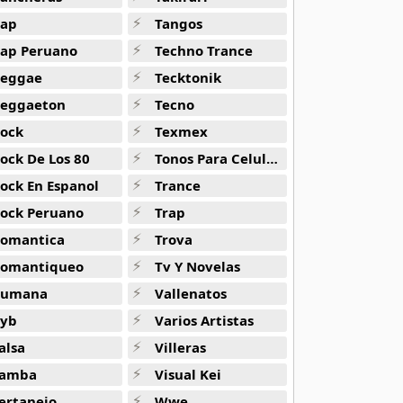
ap
Tangos
ap Peruano
Techno Trance
eggae
Tecktonik
eggaeton
Tecno
ock
Texmex
ock De Los 80
Tonos Para Celulares
ock En Espanol
Trance
ock Peruano
Trap
omantica
Trova
omantiqueo
Tv Y Novelas
Rumana
Vallenatos
yb
Varios Artistas
alsa
Villeras
amba
Visual Kei
ertanejo
Wwe