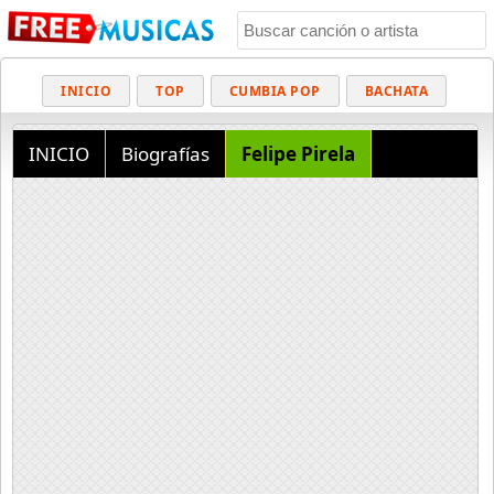
INICIO
TOP
CUMBIA POP
BACHATA
POP
MUSICA CRISTIANA
REGGAETON
INICIO
Biografías
Felipe Pirela
BALADAS
ALTERNATIVO
ELECTRÓNICA
CUMBIAS