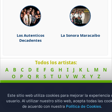
Los Autenticos
La Sonora Maracaibo
Decadentes
Todos los artistas:
A
B
C
D
E
F
G
H
I
J
K
L
M
N
O
P
Q
R
S
T
U
V
W
X
Y
Z
Fulltono
Foxmusicas
Genteflow
MusicaEU
Soundfly
Enladisco
Buenamusica
Musicaleta
Foxdisco
Fullmusicas
Este sitio web utiliza cookies para mejorar la experiencia 
Términos y Condiciones
Política de Privacidad
DMCA
usuario. Al utilizar nuestro sitio web, acepta todas las coo
Este sitio web no almacena ningún archivo de audio o vídeo en sus servidores.
2025 FreeMusicas © Todos los derechos reservados | España - Chile -
de acuerdo con nuestra
Política de Cookies
.
Argentina - México.