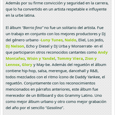
Además por su firme convicción y seguridad en la carrera,
que lo ha convertido en un artista respetable e influyente
en la urbe latina.
El álbum
“Barrio fino”
no fue un solitario del artista. Fue
un trabajo en conjunto con los mejores productores y DJ
del género urbano -
Luny Tunes
,
Naldo
, Eliel, Los Jedis,
DJ Nelson
, Echo y Diesel y DJ Urba y Monserrate- en el
que participaron otros reconocidos cantantes como
Andy
Montañez
,
Wisin y Yandel
,
Tommy Viera
,
Zion y
Lennox
,
Glory
y May-be. Además del reguetón el álbum
contiene hip-hop, salsa, merengue, dancehall y R&B,
todos mezclados con el ritmo ícono de Daddy Yankee, el
reguetón. Conjuntamente con los reconocimientos
mencionados en párrafos anteriores, este álbum fue
merecedor de un Billboard y dos Grammy Latino. Uno
como mejor álbum urbano y otro como mejor grabación
del año por el sencillo “
Gasolina
”.