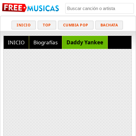
INICIO
TOP
CUMBIA POP
BACHATA
POP
MUSICA CRISTIANA
REGGAETON
INICIO
Biografías
Daddy Yankee
BALADAS
ALTERNATIVO
ELECTRÓNICA
CUMBIAS