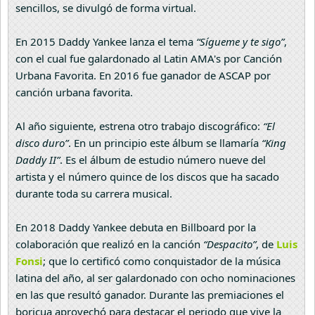
sencillos, se divulgó de forma virtual.
En 2015 Daddy Yankee lanza el tema
“Sígueme y te sigo”
,
con el cual fue galardonado al Latin AMA's por Canción
Urbana Favorita. En 2016 fue ganador de ASCAP por
canción urbana favorita.
Al año siguiente, estrena otro trabajo discográfico:
“El
disco duro”
. En un principio este álbum se llamaría
“King
Daddy II”
. Es el álbum de estudio número nueve del
artista y el número quince de los discos que ha sacado
durante toda su carrera musical.
En 2018 Daddy Yankee debuta en Billboard por la
colaboración que realizó en la canción
“Despacito”
, de
Luis
Fonsi
; que lo certificó como conquistador de la música
latina del año, al ser galardonado con ocho nominaciones
en las que resultó ganador. Durante las premiaciones el
boricua aprovechó para destacar el periodo que vive la