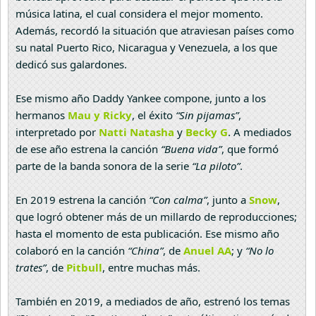
música latina, el cual considera el mejor momento.
Además, recordó la situación que atraviesan países como
su natal Puerto Rico, Nicaragua y Venezuela, a los que
dedicó sus galardones.
Ese mismo año Daddy Yankee compone, junto a los
hermanos
Mau y Ricky
, el éxito
“Sin pijamas”
,
interpretado por
Natti Natasha
y
Becky G
. A mediados
de ese año estrena la canción
“Buena vida”
, que formó
parte de la banda sonora de la serie
“La piloto”
.
En 2019 estrena la canción
“Con calma”
, junto a
Snow
,
que logró obtener más de un millardo de reproducciones;
hasta el momento de esta publicación. Ese mismo año
colaboró en la canción
“China”
, de
Anuel AA
; y
“No lo
trates”
, de
Pitbull
, entre muchas más.
También en 2019, a mediados de año, estrenó los temas